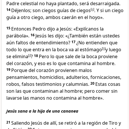
Padre celestial no haya plantado, será desarraigada
.
14
Déjenlos; son ciegos guías de ciegos
[
g
]
. Y si un ciego
guía a otro ciego, ambos caerán en el hoyo
».
15
Entonces Pedro dijo a Jesús: «Explícanos la
parábola
».
16
Jesús les dijo:
«¿También están ustedes
aún faltos de entendimiento?
17
¿No entienden que
todo lo que entra en la boca va al estómago
[
h
]
y luego
se elimina
[
i
]
?
18
Pero lo que sale de la boca proviene
del corazón
, y eso es lo que contamina al hombre.
19
Porque del corazón provienen malos
pensamientos, homicidios, adulterios, fornicaciones,
robos, falsos testimonios
y
calumnias
.
20
Estas cosas
son las que contaminan al hombre; pero comer sin
lavarse las manos no contamina al hombre».
Jesús sana a la hija de una cananea
21
Saliendo Jesús de allí, se retiró a la región de Tiro y