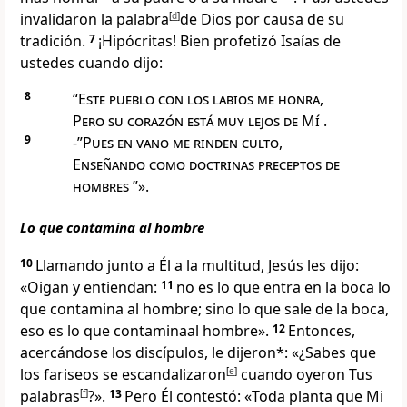
invalidaron la palabra
[
d
]
de Dios por causa de su
tradición.
7
¡Hipócritas! Bien profetizó Isaías de
ustedes cuando dijo:
8
“
Este pueblo con los labios me honra
,
Pero su corazón está muy lejos de Mí
.
9
-”
Pues en vano me rinden culto
,
Enseñando como doctrinas preceptos de
hombres
”».
Lo que contamina al hombre
10
Llamando junto a Él a la multitud, Jesús les dijo:
«Oigan y entiendan:
11
no es lo que entra en la boca lo
que contamina al hombre; sino lo que sale de la boca,
eso es lo que contamina
al hombre».
12
Entonces,
acercándose los discípulos, le dijeron*: «¿Sabes que
los fariseos se escandalizaron
[
e
]
cuando oyeron Tus
palabras
[
f
]
?».
13
Pero Él contestó:
«Toda planta que Mi