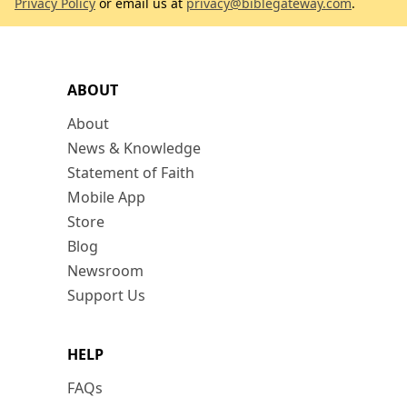
Privacy Policy
or email us at
privacy@biblegateway.com
.
ABOUT
About
News & Knowledge
Statement of Faith
Mobile App
Store
Blog
Newsroom
Support Us
HELP
FAQs