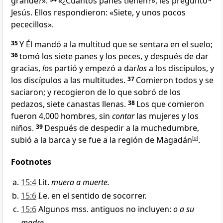
grande?».
«¿Cuántos panes tienen?»,
les preguntó*
Jesús. Ellos respondieron: «Siete, y unos pocos
pececillos».
35
Y Él mandó a la multitud que se sentara en el suelo;
36
tomó los siete panes y los peces, y después de dar
gracias
,
los
partió y empezó a dar
los
a los discípulos, y
los discípulos a las multitudes.
37
Comieron todos y se
saciaron; y recogieron de lo que sobró de los
pedazos, siete canastas llenas
.
38
Los que comieron
fueron 4,000 hombres, sin
contar
las mujeres y los
niños.
39
Después de despedir a la muchedumbre,
subió a la barca
y se fue a la región de Magadán
[
o
]
.
Footnotes
15:4
Lit.
muera a muerte.
15:6
I.e. en el sentido de socorrer.
15:6
Algunos mss. antiguos no incluyen:
o a su
madre.