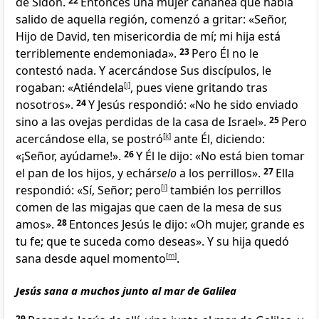
de Sidón
.
22
Entonces una mujer cananea que había
salido de aquella región, comenzó a gritar: «Señor,
Hijo de David
, ten misericordia de mí; mi hija está
terriblemente endemoniada
».
23
Pero Él no le
contestó nada. Y acercándose Sus discípulos, le
rogaban: «Atiéndela
[
j
]
, pues viene gritando tras
nosotros».
24
Y Jesús respondió:
«No he sido enviado
sino a las ovejas perdidas de la casa de Israel
».
25
Pero
acercándose ella, se postró
[
k
]
ante Él
, diciendo:
«¡Señor, ayúdame!».
26
Y Él le dijo:
«No está bien tomar
el pan de los hijos, y echár
selo
a los perrillos».
27
Ella
respondió: «Sí, Señor; pero
[
l
]
también los perrillos
comen de las migajas que caen de la mesa de sus
amos».
28
Entonces Jesús le dijo:
«Oh mujer, grande es
tu fe
; que te suceda como deseas».
Y su hija quedó
sana desde aquel momento
[
m
]
.
Jesús sana a muchos junto al mar de Galilea
29