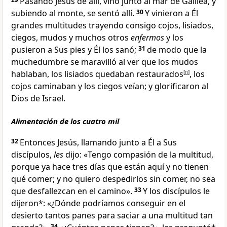
Pasando Jesús de allí, vino junto al mar de Galilea
, y
subiendo al monte, se sentó allí.
30
Y vinieron a Él
grandes multitudes trayendo consigo cojos, lisiados,
ciegos, mudos y muchos otros
enfermos
y los
pusieron a Sus pies y Él los sanó
;
31
de modo que la
muchedumbre se maravilló al ver que los mudos
hablaban, los lisiados quedaban restaurados
[
n
]
, los
cojos caminaban y los ciegos veían; y glorificaron al
Dios de Israel
.
Alimentación de los cuatro mil
32
Entonces Jesús, llamando junto a Él a Sus
discípulos,
les
dijo:
«Tengo compasión de la multitud
,
porque ya hace tres días que están aquí y no tienen
qué comer; y no quiero despedirlos sin comer, no sea
que desfallezcan en el camino».
33
Y los discípulos le
dijeron*: «¿Dónde podríamos conseguir en el
desierto tantos panes para saciar a una multitud tan
34