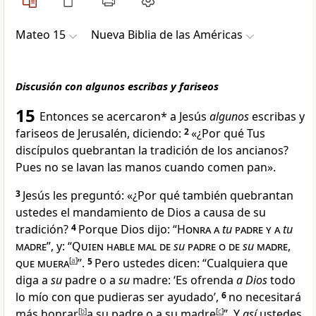
Mateo 15
Nueva Biblia de las Américas
Discusión con algunos escribas y fariseos
15
Entonces se acercaron* a Jesús
algunos
escribas y
fariseos
de Jerusalén, diciendo:
2
«¿Por qué Tus
discípulos quebrantan la tradición de los ancianos?
Pues no se lavan las manos cuando comen pan
».
3
Jesús les preguntó:
«¿Por qué también quebrantan
ustedes el mandamiento de Dios a causa de su
tradición?
4
Porque Dios dijo: “
Honra a
tu
padre y a
tu
madre
”, y: “
Quien hable mal de
su
padre o de
su
madre
,
que muera
[
a
]
”.
5
Pero ustedes dicen: “Cualquiera que
diga a
su
padre o a
su
madre: ‘Es ofrenda
a Dios
todo
lo mío con que pudieras ser ayudado’,
6
no necesitará
más honrar
[
b
]
a su padre o a su madre
[
c
]
”. Y
así
ustedes