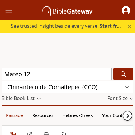
See trusted insight beside every verse.
Start free.
Chinanteco de Comaltepec (CCO)
Bible Book List
Font Size
Passage
Resources
Hebrew/Greek
Your Content