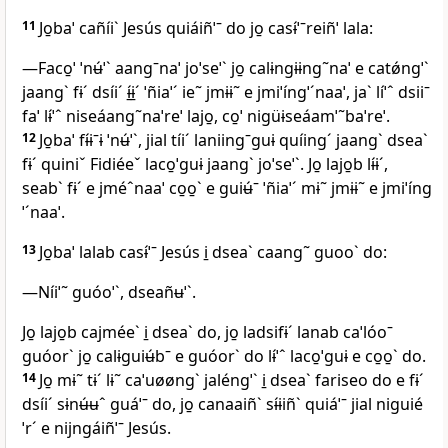
11
Jo̱baˈ cañíiˋ Jesús quiáiñˈˉ do jo̱ casɨ́ˈˉreiñˈ lala:
—Faco̱ˈ ˈnʉ́ˈˋ aangˉnaˈ joˈseˈˋ jo̱ calɨngɨɨng˜naˈ e catǿngˈˋ
jaangˋ fɨˊ dsíiˊ ɨ̱́ɨ̱ˊ ˈñiaˈˊ ie˜ jmɨɨ˜ e jmiˈíngˈˊnaaˈ, jaˋ líˈˆ dsiiˉ
faˈ lɨ́ˈˆ niseáang˜naˈreˈ lajo̱, co̱ˈ nigüɨseáamˈ˜baˈreˈ.
12
Jo̱baˈ fɨ́ɨˉɨ ˈnʉ́ˈˋ, jial tíiˊ laniingˉguɨ quíingˊ jaangˋ dseaˋ
fɨˊ quiniˇ Fidiéeˇ laco̱ˈguɨ jaangˋ joˈseˈˋ. Jo̱ lajo̱b lɨ́ɨˊ,
seabˋ fɨˊ e jméˆnaaˈ co̱o̱ˋ e guiʉ́ˉ ˈñiaˈˊ mɨ˜ jmɨɨ˜ e jmiˈíng
ˈˊnaaˈ.
13
Jo̱baˈ lalab casɨ́ˈˉ Jesús i̱ dseaˋ caang˜ guooˋ do:
—Níiˈ˜ guóoˈˋ, dseañʉˈˋ.
Jo̱ lajo̱b cajméeˋ i̱ dseaˋ do, jo̱ ladsifɨˊ lanab caˈlóoˉ
guóorˋ jo̱ calɨguiʉ́bˉ e guóorˋ do lɨ́ˈˆ laco̱ˈguɨ e co̱o̱ˋ do.
14
Jo̱ mɨ˜ tɨˊ lɨ˜ caˈuøøngˋ jaléngˈˋ i̱ dseaˋ fariseo do e fɨˊ
dsíiˊ sɨnʉ́ʉˆ guáˈˉ do, jo̱ canaaiñˋ sɨ́ɨiñˋ quiáˈˉ jial niguié
ˈrˊ e nijngáiñˈˉ Jesús.