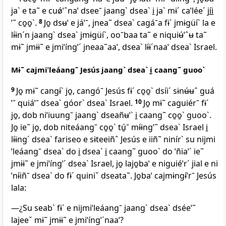
jaˋ e ta˜ e cuǿˈˆnaˈ dseeˉ jaangˋ dseaˋ i̱ jaˋ mɨˊ caˈléeˊ jí̱i̱
ˈ˜ co̱o̱ˋ.
8
Jo̱ dsʉˈ e jáˈˉ, jnea˜ dseaˋ cagáˉa fɨˊ jmɨgüíˋ la e
lɨ́ɨnˊn jaangˋ dseaˋ jmɨgüíˋ, ooˉbaa ta˜ e niquiʉ́ˈˆʉ ta˜
mɨ˜ jmɨɨ˜ e jmiˈíngˈˊ jneaa˜aaˈ, dseaˋ lɨ́ɨˊnaaˈ dseaˋ Israel.
Mɨ˜ cajmiˈleáangˉ Jesús jaangˋ dseaˋ i̱ caang˜ guooˋ
9
Jo̱ mɨ˜ cangɨ́ˋ jo̱, cangóˉ Jesús fɨˊ co̱o̱ˋ dsíiˊ sɨnʉ́ʉˆ guá
ˈˉ quiáˈˉ dseaˋ góorˋ dseaˋ Israel.
10
Jo̱ mɨ˜ caguiérˉ fɨˊ
jo̱, dob niˈiuungˉ jaangˋ dseañʉˈˋ i̱ caang˜ co̱o̱ˋ guooˋ.
Jo̱ ie˜ jo̱, dob niteáangˉ co̱o̱ˋ tú̱ˉ mɨ́ɨngˈ˜ dseaˋ Israel i̱
lɨ́ɨngˊ dseaˋ fariseo e sɨteeiñˆ Jesús e iiñ˜ ninírˋ su nijmi
ˈleáangˉ dseaˋ do i̱ dseaˋ i̱ caang˜ guooˋ do ˈñiaˈˊ ie˜
jmɨɨ˜ e jmiˈíngˈˊ dseaˋ Israel, jo̱ lajo̱baˈ e niguiéˈrˊ jial e ni
ˈnɨ́iñˉ dseaˋ do fɨˊ quiniˇ dseata˜. Jo̱baˈ cajmɨngɨ́ˈrˉ Jesús
lala:
—¿Su seabˋ fɨˊ e nijmiˈleáangˉ jaangˋ dseaˋ dséeˈ˜
lajeeˇ mɨ˜ jmɨɨ˜ e jmiˈíngˈˊnaaˈ?