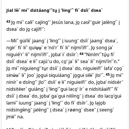
Jial lɨ́ɨˊ mɨ˜ dsitáangˈ˜tu̱ i̱ ˈlɨngˈˆ fɨˊ dsíiˊ dseaˋ
43
Jo̱ mɨ˜ calɨ́ˉ cajíngˈˉ Jesús lana, jo̱ casɨ́ˈˉguɨr jaléngˈˋ i̱
dseaˋ do jo̱ cajíñˈˉ:
—Mɨ˜ güɨˈɨ́ɨˊ jaangˋ i̱ ˈlɨngˈˆ i̱ iuungˉ dsíiˊ jaangˋ dseaˋ,
ngɨrˊ fɨˊ lɨ˜ quiʉ̱ʉ̱ˋ e ˈnóˈrˊ fɨˊ lɨ˜ nijmiˈíñˈˊ. Jo̱ song jaˋ
niguiéˈrˊ lɨ˜ nijmiˈíñˈˊ, jo̱baˈ ɨˊ dsíirˊ:
44
“Ninímˈˆtú̱u̱ fɨˊ
dsíiˊ dseaˋ e lɨ˜ cajúˉu do, co̱ˈ jaˋ lɨ˜ seaˋ lɨ˜ nijmiˈínˈˊn.”
Jo̱ mɨ˜ niguiengˈˊtu̱r dsíiˊ i̱ dseaˋ do, niguieiñˈˊ lafaˈ co̱o̱ˋ
sɨnʉ́ʉˆ lɨ˜ jooˋ jo̱guɨ sɨquiáangˇ jo̱guɨ sɨlɨɨˇ jloˈˆ.
45
Jo̱ mɨ˜
ninírˋ e dsíngˈˉ jloˈˆ dsíiˊ e lɨ˜ niguieiñˈˊ do, jo̱baˈ nidsérˉ
nidsitéerˋ guiángˉ i̱ ˈlɨngˈˆguɨ laco̱ˈ írˋ e nidsitáaiñˈ˜ fɨˊ
dsíiˊ i̱ dseaˋ do, jo̱baˈ gaˋguɨ nilíingˉ i̱ dseaˋ do laco̱ˈguɨ
lamɨ˜ iuungˉ jaangˋ i̱ ˈlɨngˈˆ do fɨˊ dsíirˊ. Jo̱ lajo̱b
nidsingɨ́ɨngˉ jaléngˈˋ i̱ dseaˋ i̱ røøngˋ dseeˉ i̱ seengˋ
jmɨɨ˜ na.