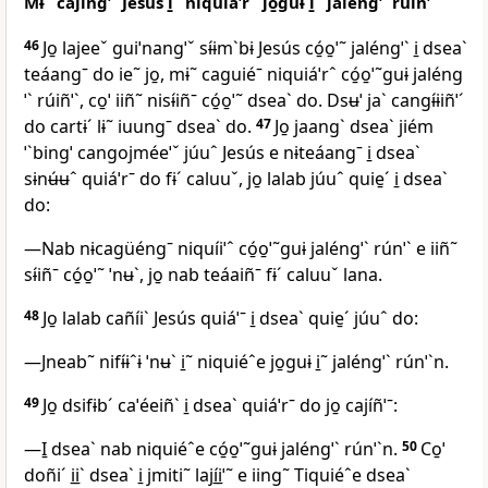
Mɨ˜ cajíngˈˉ Jesús i̱˜ niquiáˈrˆ jo̱guɨ i̱˜ jaléngˈˋ rúiñˈˋ
46
Jo̱ lajeeˇ guiˈnangˈˇ sɨ́ɨmˋbɨ Jesús có̱o̱ˈ˜ jaléngˈˋ i̱ dseaˋ
teáangˉ do ie˜ jo̱, mɨ˜ caguiéˉ niquiáˈrˆ có̱o̱ˈ˜guɨ jaléng
ˈˋ rúiñˈˋ, co̱ˈ iiñ˜ nisɨ́iñˉ có̱o̱ˈ˜ dseaˋ do. Dsʉˈ jaˋ cangɨ́ɨiñˈˊ
do cartɨˊ lɨ˜ iuungˉ dseaˋ do.
47
Jo̱ jaangˋ dseaˋ jiém
ˈˋbingˈ cangojméeˈˇ júuˆ Jesús e nɨteáangˉ i̱ dseaˋ
sɨnʉ́ʉˆ quiáˈrˉ do fɨˊ caluuˇ, jo̱ lalab júuˆ quie̱ˊ i̱ dseaˋ
do:
—Nab nɨcagüéngˉ niquíiˈˆ có̱o̱ˈ˜guɨ jaléngˈˋ rúnˈˋ e iiñ˜
sɨ́iñˉ có̱o̱ˈ˜ ˈnʉˋ, jo̱ nab teáaiñˉ fɨˊ caluuˇ lana.
48
Jo̱ lalab cañíiˋ Jesús quiáˈˉ i̱ dseaˋ quie̱ˊ júuˆ do:
—Jneab˜ nifɨ́ɨˆɨ ˈnʉˋ i̱˜ niquiéˆe jo̱guɨ i̱˜ jaléngˈˋ rúnˈˋn.
49
Jo̱ dsifɨbˊ caˈéeiñˋ i̱ dseaˋ quiáˈrˉ do jo̱ cajíñˈˉ:
—I̱ dseaˋ nab niquiéˆe có̱o̱ˈ˜guɨ jaléngˈˋ rúnˈˋn.
50
Co̱ˈ
doñiˊ i̱i̱ˋ dseaˋ i̱ jmiti˜ lají̱i̱ˈ˜ e iing˜ Tiquiéˆe dseaˋ