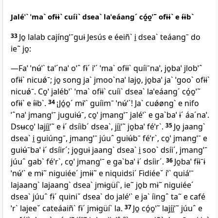
Jaléˈˋ ˈmaˋ ofɨɨˋ cuíiˋ dseaˋ laˈeáangˊ có̱o̱ˈ˜ ofɨɨˋ e ɨ́ɨbˋ
33
Jo̱ lalab cajíngˈˉguɨ Jesús e éeiñˋ i̱ dseaˋ teáangˉ do
ie˜ jo̱:
—Faˈ ˈnʉ́ˈˋ taˈˊnaˈ oˈˆ fɨˊ iˈˊ ˈmaˋ ofɨɨˋ quíiˉnaˈ, jo̱baˈ jlobˈˆ
ofɨɨˋ nicuǿˉ; jo̱ song jaˋ jmooˋnaˈ lajo̱, jo̱baˈ jaˋ ˈgooˋ ofɨɨˋ
nicuǿˉ. Co̱ˈ jalébˈˋ ˈmaˋ ofɨɨˋ cuíiˋ dseaˋ laˈeáangˊ có̱o̱ˈ˜
ofɨɨˋ e ɨ́ɨbˋ.
34
¡Jó̱o̱ˊ mɨˈˋ guíimˉ ˈnʉ́ˈˋ! Jaˋ cuǿøngˋ e nifo
ˈˆnaˈ jmangˈˉ juguiʉ́ˉ, co̱ˈ jmangˈˉ jaléˈˋ e gaˋbaˈ ɨˊ áaˊnaˈ.
Dsʉco̱ˈ lají̱i̱ˈ˜ e ɨˊ dsíibˊ dseaˋ, jí̱i̱ˈ˜ jo̱baˈ féˈrˋ.
35
Jo̱ jaangˋ
dseaˋ i̱ guiúngˉ, jmangˈˉ júuˆ guiʉ́bˉ féˈrˋ, co̱ˈ jmangˈˉ e
guiʉ́ˉbaˈ ɨˊ dsíirˊ; jo̱guɨ jaangˋ dseaˋ i̱ sooˋ dsíiˊ, jmangˈˉ
júuˆ gabˋ féˈrˋ, co̱ˈ jmangˈˉ e gaˋbaˈ ɨˊ dsíirˊ.
36
Jo̱baˈ fɨ́ɨˉɨ
ˈnʉ́ˈˋ e mɨ˜ niguiéeˊ jmɨɨ˜ e niquidsiˊ Fidiéeˇ íˈˋ quiáˈˉ
lajaangˋ lajaangˋ dseaˋ jmɨgüíˋ, ie˜ jo̱b mɨ˜ niguiéeˊ
dseaˋ júuˆ fɨˊ quiniˇ dseaˋ do jaléˈˋ e jaˋ íingˆ ta˜ e café
ˈrˋ lajeeˇ cateáaiñˋ fɨˊ jmɨgüíˋ la.
37
Jo̱ có̱o̱ˈ˜ lají̱i̱ˈ˜ júuˆ e