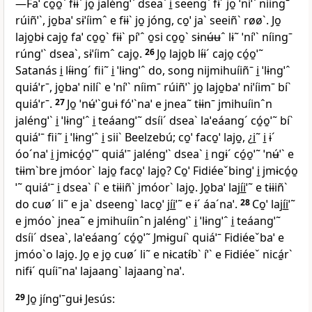
—Faˈ co̱o̱ˋ fɨɨˋ jo̱ jaléngˈˋ dseaˋ i̱ seengˋ fɨˊ jo̱ ˈníˈˋ níingˉ
rúiñˈˋ, jo̱baˈ sɨˈíimˆ e fɨɨˋ jo̱ jóng, co̱ˈ jaˋ seeiñˋ røøˋ. Jo̱
lajo̱bɨ cajo̱ faˈ co̱o̱ˋ fɨɨˋ píˈˆ o̱si co̱o̱ˋ sɨnʉ́ʉˆ lɨ˜ ˈníˈˋ níingˉ
rúngˈˋ dseaˋ, sɨˈíimˆ cajo̱.
26
Jo̱ lajo̱b lɨ́ɨˊ cajo̱ có̱o̱ˈ˜
Satanás i̱ lɨ́ɨngˊ fii˜ i̱ ˈlɨngˈˆ do, song nijmihuíiñˉ i̱ ˈlɨngˈˆ
quiáˈrˉ, jo̱baˈ nilíˋ e ˈníˈˋ níimˉ rúiñˈˋ jo̱ lajo̱baˈ niˈíimˉ bíˋ
quiáˈrˉ.
27
Jo̱ ˈnʉ́ˈˋguɨ fóˈˋnaˈ e jnea˜ tɨɨnˉ jmihuíinˆn
jaléngˈˋ i̱ ˈlɨngˈˆ i̱ teáangˈ˜ dsíiˊ dseaˋ laˈeáangˊ có̱o̱ˈ˜ bíˋ
quiáˈˉ fii˜ i̱ ˈlɨngˈˆ i̱ siiˋ Beelzebú; co̱ˈ faco̱ˈ lajo̱, ¿i̱˜ i̱ ɨˊ
óoˊnaˈ i̱ jmɨcó̱o̱ˈ˜ quiáˈˉ jaléngˈˋ dseaˋ i̱ ngɨˊ có̱o̱ˈ˜ ˈnʉ́ˈˋ e
tɨɨmˋbre jmóorˋ lajo̱ faco̱ˈ lajo̱? Co̱ˈ Fidiéeˇbingˈ i̱ jmɨcó̱o̱
ˈ˜ quiáˈˉ i̱ dseaˋ íˋ e tɨɨiñˋ jmóorˋ lajo̱. Jo̱baˈ lají̱i̱ˈ˜ e tɨɨiñˋ
do cuøˊ li˜ e jaˋ dseengˋ laco̱ˈ jí̱i̱ˈ˜ e ɨˊ áaˊnaˈ.
28
Co̱ˈ lají̱i̱ˈ˜
e jmóoˋ jnea˜ e jmihuíinˆn jaléngˈˋ i̱ ˈlɨngˈˆ i̱ teáangˈ˜
dsíiˊ dseaˋ, laˈeáangˊ có̱o̱ˈ˜ Jmɨguíˋ quiáˈˉ Fidiéeˇbaˈ e
jmóoˋo lajo̱. Jo̱ e jo̱ cuøˊ li˜ e nɨcatɨ́bˋ íˈˋ e Fidiéeˇ nicá̱rˋ
nifɨˊ quíiˉnaˈ lajaangˋ lajaangˋnaˈ.
29
Jo̱ jíngˈˉguɨ Jesús: