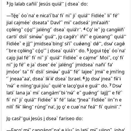
3
Jo̱ lalab cañíiˋ Jesús quiáˈˉ i̱ dseaˋ do:
—Té̱e̱ˊ óoˊnaˈ e nɨcaˈíˋbaˈ fɨˊ ni˜ jiˋ quiáˈˉ Fidiéeˇ lɨ˜ féˈˋ
jial cajméeˋ dseata˜ Davíˈˆ mɨ˜ cadseáˉ jmɨˈaaiñˉ
co̱lɨɨng˜ có̱o̱ˈ˜ jaléngˈˋ dseaˋ quiáˈrˉ.
4
Co̱ˈ ie˜ jo̱ cangɨ́ɨiñˊ
cartɨˊ dsíiˊ sɨnʉ́ʉˆ guáˈˉ, jo̱ cagǿˈrˋ iñíˈˆ e güeangˈˆ quiáˈˉ
Fidiéeˇ e jí̱i̱ˈ˜ jmidseaˋbingˈ sɨˈíˆ cuǿøngˋ dǿˈˉ, dsʉˈ cagǿ
ˈˋbre co̱lɨɨng˜ có̱o̱ˈ˜ i̱ dseaˋ quiáˈrˉ do.
5
Jo̱guɨ té̱e̱ˊ óoˊnaˈ
cajo̱ jial féˈˋ fɨˊ ni˜ jiˋ quiáˈˉ Fidiéeˇ e cajmeˈˊ Moi˜, co̱ˈ fɨˊ
ni˜ jo̱ féˈˋ e jaˋ dseeˉ éeˋ jaléngˈˋ jmidseaˋ nañiˊ faˈ
jmóorˋ ta˜ fɨˊ dsíiˊ sɨnʉ́ʉˆ guáˈˉ féˈˋ lajeeˇ jmɨɨ˜ e jmiˈíng
ˈˊ jneaa˜aaˈ, dseaˋ lɨ́ɨˊɨɨˈ dseaˋ Israel.
6
Jo̱ dsʉˈ jnea˜ fɨ́ɨˉɨ
ˈnʉ́ˈˋ e niingˉguɨ júuˆ quiéˉe laco̱ˈguɨ e guáˈˉ do.
7
Dsʉˈ
latɨˊ lana jaˋ mɨˊ cangámˈˋbɨ ˈnʉ́ˈˋ e˜ guǿngˈˋ lají̱i̱ˈ˜ e féˈˋ
fɨˊ ni˜ jiˋ quiáˈˉ Fidiéeˇ lɨ˜ féˈˋ lala: “Jnea˜ Fidiéeˇ iin˜n e
nilíˋ fɨ́ɨˉ lɨ́ɨngˉ rúngˈˋnaˈ, jo̱ o̱ˈ e cuøˋnaˈ feáˈˉ fɨˊ quiniiˉ.”
Jo̱ casɨ́ˈˉguɨ Jesús i̱ dseaˋ fariseo do:
—Faco̱ˈ mɨ˜ cangángˈˋnaˈ e júuˆ jo̱ latɨˊ mɨ˜ uiing˜, jo̱baˈ