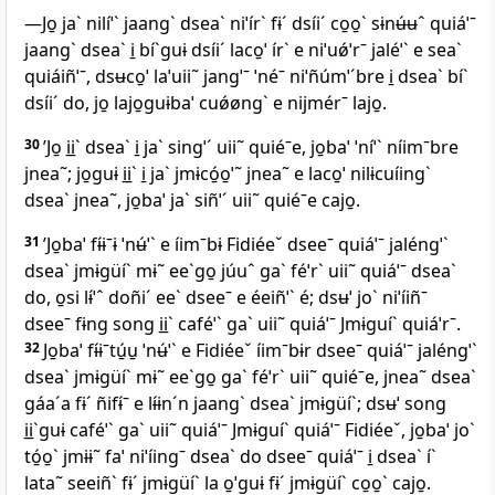
—Jo̱ jaˋ nilíˈˋ jaangˋ dseaˋ niˈírˋ fɨˊ dsíiˊ co̱o̱ˋ sɨnʉ́ʉˆ quiáˈˉ
jaangˋ dseaˋ i̱ bíˋguɨ dsíiˊ laco̱ˈ írˋ e niˈuǿˈrˉ jaléˈˋ e seaˋ
quiáiñˈˉ, dsʉco̱ˈ laˈuii˜ jangˈˉ ˈnéˉ niˈñúmˈˊbre i̱ dseaˋ bíˋ
dsíiˊ do, jo̱ lajo̱guɨbaˈ cuǿøngˋ e nijmérˉ lajo̱.
30
’Jo̱ i̱i̱ˋ dseaˋ i̱ jaˋ singˈˊ uii˜ quiéˉe, jo̱baˈ ˈníˈˋ níimˉbre
jnea˜; jo̱guɨ i̱i̱ˋ i̱ jaˋ jmɨcó̱o̱ˈ˜ jnea˜ e laco̱ˈ nilɨcuíingˋ
dseaˋ jnea˜, jo̱baˈ jaˋ siñˈˊ uii˜ quiéˉe cajo̱.
31
’Jo̱baˈ fɨ́ɨˉɨ ˈnʉ́ˈˋ e íimˉbɨ Fidiéeˇ dseeˉ quiáˈˉ jaléngˈˋ
dseaˋ jmɨgüíˋ mɨ˜ eeˋgo̱ júuˆ gaˋ féˈrˋ uii˜ quiáˈˉ dseaˋ
do, o̱si lɨ́ˈˆ doñiˊ eeˋ dseeˉ e éeiñˈˋ é; dsʉˈ joˋ niˈíiñˉ
dseeˉ fɨng song i̱i̱ˋ caféˈˋ gaˋ uii˜ quiáˈˉ Jmɨguíˋ quiáˈrˉ.
32
Jo̱baˈ fɨ́ɨˉtú̱u̱ ˈnʉ́ˈˋ e Fidiéeˇ íimˉbɨr dseeˉ quiáˈˉ jaléngˈˋ
dseaˋ jmɨgüíˋ mɨ˜ eeˋgo̱ gaˋ féˈrˋ uii˜ quiéˉe, jnea˜ dseaˋ
gáaˊa fɨˊ ñifɨ́ˉ e lɨ́ɨnˊn jaangˋ dseaˋ jmɨgüíˋ; dsʉˈ song
i̱i̱ˋguɨ caféˈˋ gaˋ uii˜ quiáˈˉ Jmɨguíˋ quiáˈˉ Fidiéeˇ, jo̱baˈ joˋ
tó̱o̱ˋ jmɨɨ˜ faˈ niˈíingˉ dseaˋ do dseeˉ quiáˈˉ i̱ dseaˋ íˋ
lata˜ seeiñˋ fɨˊ jmɨgüíˋ la o̱ˈguɨ fɨˊ jmɨgüíˋ co̱o̱ˋ cajo̱.