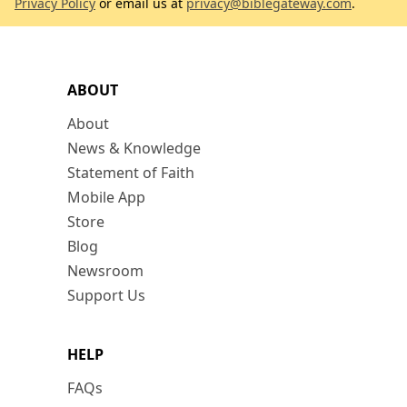
Privacy Policy
or email us at
privacy@biblegateway.com
.
ABOUT
About
News & Knowledge
Statement of Faith
Mobile App
Store
Blog
Newsroom
Support Us
HELP
FAQs