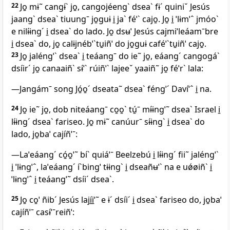
22
Jo̱ mɨ˜ cangɨ́ˋ jo̱, cangojéengˋ dseaˋ fɨˊ quiniˇ Jesús
jaangˋ dseaˋ tiuungˉ jo̱guɨ i̱ jaˋ féˈˋ cajo̱. Jo̱ i̱ ˈlɨmˈˆ jmóoˋ
e nilɨ́ɨngˊ i̱ dseaˋ do lado. Jo̱ dsʉˈ Jesús cajmiˈleáamˉbre
i̱ dseaˋ do, jo̱ calɨjnébˈˋtu̱iñˈ do jo̱guɨ caféˈˋtu̱iñˈ cajo̱.
23
Jo̱ jaléngˈˋ dseaˋ i̱ teáangˉ do ie˜ jo̱, eáangˊ cangogáˋ
dsíirˊ jo̱ canaaiñˋ sɨ́ˈˋ rúiñˈˋ lajeeˇ yaaiñ˜ jo̱ féˈrˋ lala:
—Jangámˉ song Jó̱o̱ˊ dseata˜ dseaˋ féngˈˊ Davíˈˆ i̱ na.
24
Jo̱ ie˜ jo̱, dob niteáangˉ co̱o̱ˋ tú̱ˉ mɨ́ɨngˈ˜ dseaˋ Israel i̱
lɨ́ɨngˊ dseaˋ fariseo. Jo̱ mɨ˜ canúurˉ sɨ́ɨngˋ i̱ dseaˋ do
lado, jo̱baˈ cajíñˈˉ:
—Laˈeáangˊ có̱o̱ˈ˜ bíˋ quiáˈˉ Beelzebú i̱ lɨ́ɨngˊ fii˜ jaléngˈˋ
i̱ ˈlɨngˈˆ, laˈeáangˊ íˋbingˈ tɨɨngˋ i̱ dseañʉˈˋ na e uǿøiñˋ i̱
ˈlɨngˈˆ i̱ teáangˈ˜ dsíiˊ dseaˋ.
25
Jo̱ co̱ˈ ñibˊ Jesús lají̱i̱ˈ˜ e ɨˊ dsíiˊ i̱ dseaˋ fariseo do, jo̱baˈ
cajíñˈˉ casɨ́ˈˉreiñˈ: