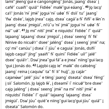
lamɨ˜ jéengˊguɨ e cangongɨ́ɨngˉ Jonás, jaangˋ dseaˋ i̱
caféˈˋ cuaiñ˜ quiáˈˉ Fidiéeˇ malɨɨ˜guɨ eáangˊ.
40
Jo̱ laco̱ˈ
caˈíˉ Jonás ˈnɨˊ jmɨɨ˜ jo̱guɨ ˈnɨˊ uǿøˋ fɨˊ dsíiˊ tuˈˊ jaangˋ
ˈñʉˋ dséeˉ, lajo̱b jnea˜ cajo̱, dseaˋ cagáˉa fɨˊ ñifɨ́ˉ e lɨ́ɨnˊn
jaangˋ dseaˋ jmɨgüíˋ, niˈúˆu ˈnɨˊ jmɨɨ˜ jo̱guɨ ˈnɨˊ uǿøˋ fɨˊ
nʉ́ˈˉ uǿˉ.
41
Jo̱ mɨ˜ nitɨ́ˉ jmɨɨ˜ e niquidsiˊ Fidiéeˇ íˈˋ quiáˈˉ
lajaangˋ lajaangˋ dseaˋ jmɨgüíˋ, i̱ dseaˋ seengˋ fɨˊ fɨɨˋ
Nínive do nicuǿˈrˉ dseeˉ jaléngˈˋ dseaˋ i̱ seengˋ jmɨɨ˜ na;
co̱ˈ mɨ˜ canúuˉ i̱ dseaˋ íˋ júuˆ e caguiaˊ Jonás, dsifɨˊ
lajo̱b caquɨ́ˈˉ jíngˈˋ yaaiñ˜ fɨˊ quiniˇ Fidiéeˇ uíiˈ˜ jaléˈˋ
dseeˉ quiáˈrˉ. Dsʉˈ jnea˜guɨ fáˈˋa e jnea˜ niingˉguɨ laco̱
ˈguɨ i̱ Jonás do.
42
Lajo̱bɨ cajo̱ ie˜ malɨɨ˜ do calɨséngˋ
jaangˋ reina i̱ caquiʉˈˊ ta˜ fɨˊ lɨ˜ huí̱i̱ˆ, jo̱ cajárˉ
cajanʉ́ʉrˆ jaléˈˋ júuˆ e tɨɨngˋ jaangˋ dseata˜ dseaˋ féngˈˊ
i̱ siiˋ Salomón. Jo̱ lajo̱b lɨ́ɨˊ, i̱ dseamɨ́ˋ íˋ nicuǿˈˉbre dseeˉ
cajo̱ jaléngˈˋ i̱ dseaˋ seengˋ jmɨɨ˜ na mɨ˜ nitɨ́ˉ jmɨɨ˜ e
niquidsiˊ Fidiéeˇ íˈˋ quiáˈˉ lajaangˋ lajaangˋ dseaˋ
jmɨgüíˋ. Dsʉˈ júuˆ quiéˉe niingˉguɨ laco̱ˈguɨ júuˆ quiáˈˉ i̱
dseata˜ Salomón do.