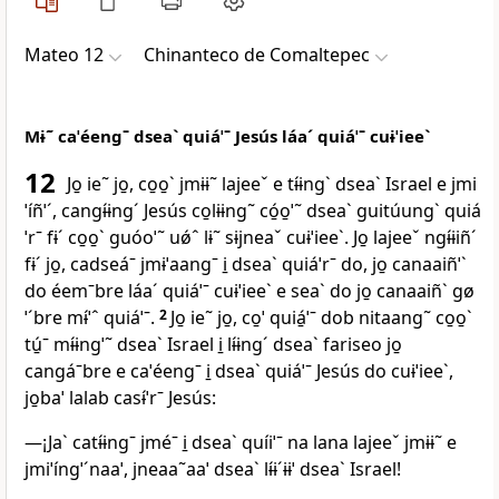
Mateo 12
Chinanteco de Comaltepec
Mɨ˜ caˈéengˉ dseaˋ quiáˈˉ Jesús láaˊ quiáˈˉ cuɨˈieeˋ
12
Jo̱ ie˜ jo̱, co̱o̱ˋ jmɨɨ˜ lajeeˇ e tɨ́ɨngˋ dseaˋ Israel e jmi
ˈíñˈˊ, cangɨ́ɨngˊ Jesús co̱lɨɨng˜ có̱o̱ˈ˜ dseaˋ guitúungˋ quiá
ˈrˉ fɨˊ co̱o̱ˋ guóoˈ˜ uǿˆ lɨ˜ sɨjneaˇ cuɨˈieeˋ. Jo̱ lajeeˇ ngɨ́ɨiñˊ
fɨˊ jo̱, cadseáˉ jmɨˈaangˉ i̱ dseaˋ quiáˈrˉ do, jo̱ canaaiñˈˋ
do éemˉbre láaˊ quiáˈˉ cuɨˈieeˋ e seaˋ do jo̱ canaaiñˋ gø
ˈˊbre mɨ́ˈˆ quiáˈˉ.
2
Jo̱ ie˜ jo̱, co̱ˈ quiá̱ˈˉ dob nitaang˜ co̱o̱ˋ
tú̱ˉ mɨ́ɨngˈ˜ dseaˋ Israel i̱ lɨ́ɨngˊ dseaˋ fariseo jo̱
cangáˉbre e caˈéengˉ i̱ dseaˋ quiáˈˉ Jesús do cuɨˈieeˋ,
jo̱baˈ lalab casɨ́ˈrˉ Jesús:
—¡Jaˋ catɨ́ɨngˉ jméˉ i̱ dseaˋ quíiˈˉ na lana lajeeˇ jmɨɨ˜ e
jmiˈíngˈˊnaaˈ, jneaa˜aaˈ dseaˋ lɨ́ɨˊɨɨˈ dseaˋ Israel!