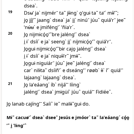
dseaˋ.
19
Dsʉˈ jaˋ nijmérˉ ta˜ jɨ́ɨngˋ o̱ˈguɨ ta˜ taˈˊ mɨ́ɨˈ˜;
jo̱ jí̱i̱ˈ˜ jaangˋ dseaˋ jaˋ i̱i̱ˋ ninúˉ júuˆ quiáˈrˉ jee˜
ˈnʉ́ʉˊ e jmiféngˈˊ ˈñiaˈrˊ.
20
Jo̱ nijmɨcó̱o̱ˈ˜bre jaléngˈˋ dseaˋ
i̱ ɨˊ dsíiˊ e jaˋ seengˋ i̱i̱ˋ nijmɨcó̱o̱ˈ˜ quiáˈrˉ.
Jo̱guɨ nijmɨcó̱o̱ˈ˜bɨr cajo̱ jaléngˈˋ dseaˋ
i̱ ɨˊ dsíiˊ e jaˋ niquɨ́ɨˈr˜ jmɨɨ˜.
Jo̱guɨ niguiárˉ júuˆ jee˜ jaléngˈˋ dseaˋ
carˋ nilɨta˜ dsíiñˈˊ e dseángˈˉ røøbˋ ɨ́ɨˋ íˈˋ quiáˈˉ
lajaangˋ lajaangˋ dseaˋ.
21
Jo̱ laˈeáangˊ íbˋ nijáˈˉ líingˋ
jaléngˈˋ dseaˋ jmɨgüíˋ júuˆ quiáˈˉ Fidiéeˇ.
Jo̱ lanab cajíngˈˉ Saíiˆ ie˜ malɨɨ˜guɨ do.
Mɨ˜ cacuøˈˊ dseaˋ dseeˉ Jesús e jmóorˋ ta˜ laˈeáangˊ có̱o̱
ˈ˜ i̱ ˈlɨngˈˆ