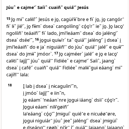
Júuˆ e cajmeˈˊ Saíiˆ cuaiñ˜ quiáˈˉ Jesús
15
Jo̱ mɨ˜ calɨlíˈˆ Jesús e jo̱, cagüɨˈɨ́ɨˊbre e fɨˊ jo̱, jo̱ cangórˉ
fɨˊ lɨ˜ jiéˈˋ, jo̱ fɨ́ɨmˊ dseaˋ cangolíingˉ có̱o̱ˈr˜ ie˜ jo̱. Jo̱ laco̱ˈ
ngolíiñˉ teáaiñˈ˜ fɨˊ lado, jmiˈleáamˉ dseaˋ do jaléngˈˋ
dseaˋ dséeˈ˜,
16
jo̱guɨ quiʉˈrˊ ta˜ quiáˈˉ jaléngˈˋ i̱ dseaˋ i̱
jmiˈleáaiñˉ do e jaˋ niguiáiñˈˉ do júuˆ quiáˈˉ jaléˈˋ e quɨ́ɨˈ˜
dseaˋ do jmɨɨ˜ jmóorˋ.
17
Jo̱ cajméerˋ jaléˈˋ e jo̱ e laco̱ˈ
calɨti˜ lají̱i̱ˈ˜ júuˆ quiáˈˉ Fidiéeˇ e cajmeˈˊ Saíiˆ, jaangˋ
dseaˋ i̱ caféˈˋ cuaiñ˜ quiáˈˉ Fidiéeˇ malɨɨ˜guɨ eáangˊ mɨ˜
cajíñˈˉ lala:
18
I̱ lab i̱ dseaˋ i̱ nɨcaguíinˈ˜n,
i̱ jmóoˋ lají̱i̱ˈ˜ e iin˜n,
jo̱ eáamˊ ˈneáanˋnre jo̱guɨ iáangˋ dsiiˉ có̱o̱ˈr˜.
Jo̱guɨ eáamˊ nilɨˈgøiñˈˊ
laˈeáangˊ có̱o̱ˈ˜ Jmɨguíˋ quiéˉe e nicuǿøˉøre,
jo̱guɨ niguiárˉ júuˆ jee˜ jaléngˈˋ dseaˋ jmɨgüíˋ
e dseángˈˉ røøbˋ niˈɨ́rˉ íˈˋ quiáˈˉ lajaangˋ lajaangˋ