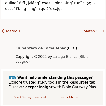
guiing˜ ñifɨ́ˉ, jaléngˈˋ dseaˋ íˋbingˈ lɨ́ɨngˊ rúnˈˋn jo̱guɨ
dseaˋ íˋbingˈ lɨ́ɨngˊ niquiéˆe cajo̱.
Mateo 11
Mateo 13
Chinanteco de Comaltepec
(CCO)
Copyright © 2002 by
La Liga Biblica (Bible
League)
Want help understanding this passage?
PLUS
Explore trusted study tools in the
Resources
tab.
Discover
deeper insight
with Bible Gateway Plus.
Start 7-day free trial
Learn More