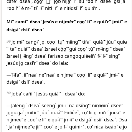
caféˈˋ dseaˋ, có̱o̱ˈ˜ jí̱i̱ˈ˜ jo̱b nija̱ˈˆ íˈˋ su røøiñˋ dseeˉ o̱si jaˋ
røøiñˋ é mɨ˜ tɨˊ lɨ˜ nitɨ́ˉ íˈˋ e nitɨdsiˊ íˈˋ quiáˈrˉ.
Mɨ˜ camɨˈˊ dseaˋ Jesús e nijmérˉ co̱o̱ˋ li˜ e quɨ́ɨˈr˜ jmɨɨ˜ e
dsigáˋ dsíiˊ dseaˋ
38
Jo̱ mɨ˜ cangɨ́ˋ jo̱, co̱o̱ˋ tú̱ˉ mɨ́ɨngˈ˜ tɨfaˈˊ quiáˈˉ júuˆ quiʉ
ˈˊ ta˜ quiáˈˉ dseaˋ Israel có̱o̱ˈ˜guɨ co̱o̱ˋ tú̱ˉ mɨ́ɨngˈ˜ dseaˋ
Israel i̱ lɨ́ɨngˊ dseaˋ fariseo cangoquiéeiñˊ fɨˊ lɨ˜ singˈˊ
Jesús jo̱ casɨ́ˈrˉ dseaˋ do lala:
—Tɨfaˈˊ, ii˜naaˈ ne˜naaˈ e nijmeˈˆ co̱o̱ˋ li˜ e quɨ́ɨˈ˜ jmɨɨ˜ e
dsigáˋ dsíiˊ dseaˋ.
39
Jo̱baˈ cañíiˋ Jesús quiáˈˉ i̱ dseaˋ do:
—Jaléngˈˋ dseaˋ seengˋ jmɨɨ˜ na dsíngˈˉ nɨrøøiñˋ dseeˉ
jo̱guɨ jaˋ jmitir˜ júuˆ quiáˈˉ Fidiéeˇ, co̱ˈ lɨco̱ˈ mɨˈrˊ jnea˜ e
nijmee˜e co̱o̱ˋ e li˜ e quɨ́ɨˈ˜ jmɨɨ˜ e dsigáˋ dsíiˊ dseaˋ. Dsʉ
ˈ jaˋ nijmee˜e jí̱i̱ˈ˜ co̱o̱ˋ e jo̱ fɨˊ quinirˇ, co̱ˈ nɨcalɨseábˋ e jo̱