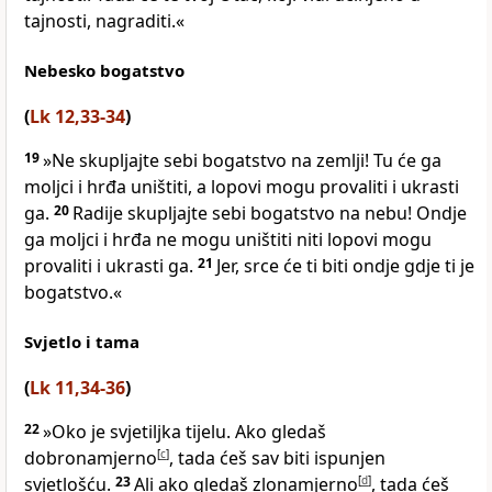
tajnosti, nagraditi.«
Nebesko bogatstvo
(
Lk 12,33-34
)
19
»Ne skupljajte sebi bogatstvo na zemlji! Tu će ga
moljci i hrđa uništiti, a lopovi mogu provaliti i ukrasti
ga.
20
Radije skupljajte sebi bogatstvo na nebu! Ondje
ga moljci i hrđa ne mogu uništiti niti lopovi mogu
provaliti i ukrasti ga.
21
Jer, srce će ti biti ondje gdje ti je
bogatstvo.«
Svjetlo i tama
(
Lk 11,34-36
)
22
»Oko je svjetiljka tijelu. Ako gledaš
dobronamjerno
[
c
]
, tada ćeš sav biti ispunjen
svjetlošću.
23
Ali ako gledaš zlonamjerno
[
d
]
, tada ćeš