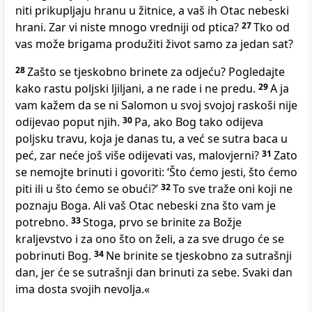
niti prikupljaju hranu u žitnice, a vaš ih Otac nebeski
hrani. Zar vi niste mnogo vredniji od ptica?
27
Tko od
vas može brigama produžiti život samo za jedan sat?
28
Zašto se tjeskobno brinete za odjeću? Pogledajte
kako rastu poljski ljiljani, a ne rade i ne predu.
29
A ja
vam kažem da se ni Salomon u svoj svojoj raskoši nije
odijevao poput njih.
30
Pa, ako Bog tako odijeva
poljsku travu, koja je danas tu, a već se sutra baca u
peć, zar neće još više odijevati vas, malovjerni?
31
Zato
se nemojte brinuti i govoriti: ‘Što ćemo jesti, što ćemo
piti ili u što ćemo se obući?’
32
To sve traže oni koji ne
poznaju Boga. Ali vaš Otac nebeski zna što vam je
potrebno.
33
Stoga, prvo se brinite za Božje
kraljevstvo i za ono što on želi, a za sve drugo će se
pobrinuti Bog.
34
Ne brinite se tjeskobno za sutrašnji
dan, jer će se sutrašnji dan brinuti za sebe. Svaki dan
ima dosta svojih nevolja.«