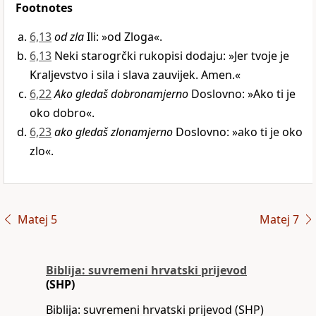
Footnotes
6,13
od zla
Ili: »od Zloga«.
6,13
Neki starogrčki rukopisi dodaju: »Jer tvoje je
Kraljevstvo i sila i slava zauvijek. Amen.«
6,22
Ako gledaš dobronamjerno
Doslovno: »Ako ti je
oko dobro«.
6,23
ako gledaš zlonamjerno
Doslovno: »ako ti je oko
zlo«.
Matej 5
Matej 7
Biblija: suvremeni hrvatski prijevod
(SHP)
Biblija: suvremeni hrvatski prijevod (SHP)