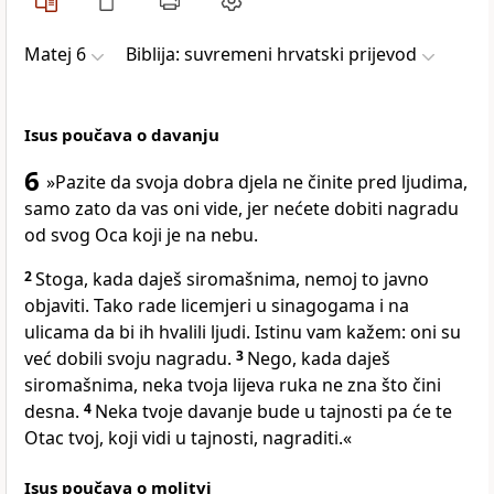
Matej 6
Biblija: suvremeni hrvatski prijevod
Isus poučava o davanju
6
»Pazite da svoja dobra djela ne činite pred ljudima,
samo zato da vas oni vide, jer nećete dobiti nagradu
od svog Oca koji je na nebu.
2
Stoga, kada daješ siromašnima, nemoj to javno
objaviti. Tako rade licemjeri u sinagogama i na
ulicama da bi ih hvalili ljudi. Istinu vam kažem: oni su
već dobili svoju nagradu.
3
Nego, kada daješ
siromašnima, neka tvoja lijeva ruka ne zna što čini
desna.
4
Neka tvoje davanje bude u tajnosti pa će te
Otac tvoj, koji vidi u tajnosti, nagraditi.«
Isus poučava o molitvi