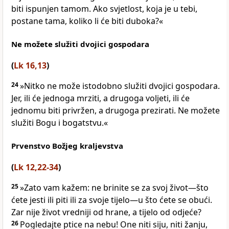
biti ispunjen tamom. Ako svjetlost, koja je u tebi,
postane tama, koliko li će biti duboka?«
Ne možete služiti dvojici gospodara
(
Lk 16,13
)
24
»Nitko ne može istodobno služiti dvojici gospodara.
Jer, ili će jednoga mrziti, a drugoga voljeti, ili će
jednomu biti privržen, a drugoga prezirati. Ne možete
služiti Bogu i bogatstvu.«
Prvenstvo Božjeg kraljevstva
(
Lk 12,22-34
)
25
»Zato vam kažem: ne brinite se za svoj život—što
ćete jesti ili piti ili za svoje tijelo—u što ćete se obući.
Zar nije život vredniji od hrane, a tijelo od odjeće?
26
Pogledajte ptice na nebu! One niti siju, niti žanju,