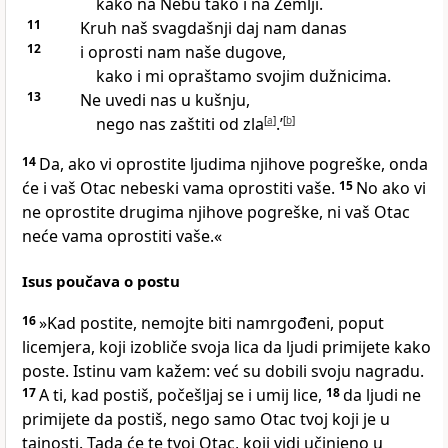
kako na Nebu tako i na Zemlji.
11
Kruh naš svagdašnji daj nam danas
12
i oprosti nam naše dugove,
kako i mi opraštamo svojim dužnicima.
13
Ne uvedi nas u kušnju,
nego nas zaštiti od zla
[
a
]
.’
[
b
]
14
Da, ako vi oprostite ljudima njihove pogreške, onda
će i vaš Otac nebeski vama oprostiti vaše.
15
No ako vi
ne oprostite drugima njihove pogreške, ni vaš Otac
neće vama oprostiti vaše.«
Isus poučava o postu
16
»Kad postite, nemojte biti namrgođeni, poput
licemjera, koji izobliče svoja lica da ljudi primijete kako
poste. Istinu vam kažem: već su dobili svoju nagradu.
17
A ti, kad postiš, počešljaj se i umij lice,
18
da ljudi ne
primijete da postiš, nego samo Otac tvoj koji je u
tajnosti. Tada će te tvoj Otac, koji vidi učinjeno u