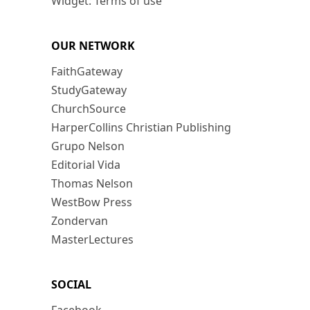
Widget: Terms of use
OUR NETWORK
FaithGateway
StudyGateway
ChurchSource
HarperCollins Christian Publishing
Grupo Nelson
Editorial Vida
Thomas Nelson
WestBow Press
Zondervan
MasterLectures
SOCIAL