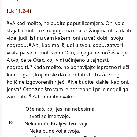
(
Lk 11,2-4
)
5
»A kad molite, ne budite poput licemjera. Oni vole
stajati i moliti u sinagogama i na križanjima ulica da ih
vide ljudi. Istinu vam kažem: oni su već dobili svoju
nagradu.
6
A ti, kad moliš, uđi u svoju sobu, zatvori
vrata pa se pomoli svom Ocu, kojega ne možeš vidjeti.
A tvoj će te Otac, koji vidi učinjeno u tajnosti,
nagraditi.
7
Kada molite, ne ponavljajte isprazne riječi
kao pogani, koji misle da će dobiti što traže zbog
količine izgovorenih riječi.
8
Ne budite, dakle, kao oni,
jer vaš Otac zna što vam je potrebno i prije negoli ga
zamolite.
9
Zato molite ovako:
‘Oče naš, koji jesi na nebesima,
sveti se ime tvoje.
10
Neka dođe Kraljevstvo tvoje.
Neka bude volja tvoja,