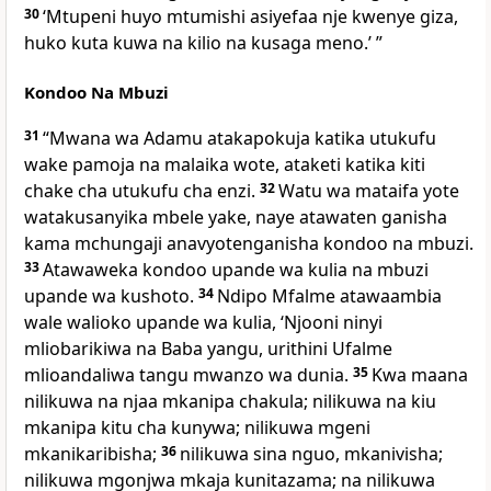
30
‘Mtupeni huyo mtumishi asiyefaa nje kwenye giza,
huko kuta kuwa na kilio na kusaga meno.’ ”
Kondoo Na Mbuzi
31
“Mwana wa Adamu atakapokuja katika utukufu
wake pamoja na malaika wote, ataketi katika kiti
chake cha utukufu cha enzi.
32
Watu wa mataifa yote
watakusanyika mbele yake, naye atawaten ganisha
kama mchungaji anavyotenganisha kondoo na mbuzi.
33
Atawaweka kondoo upande wa kulia na mbuzi
upande wa kushoto.
34
Ndipo Mfalme atawaambia
wale walioko upande wa kulia, ‘Njooni ninyi
mliobarikiwa na Baba yangu, urithini Ufalme
mlioandaliwa tangu mwanzo wa dunia.
35
Kwa maana
nilikuwa na njaa mkanipa chakula; nilikuwa na kiu
mkanipa kitu cha kunywa; nilikuwa mgeni
mkanikaribisha;
36
nilikuwa sina nguo, mkanivisha;
nilikuwa mgonjwa mkaja kunitazama; na nilikuwa