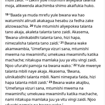
mbili zaidi.
Lakini yule mtumishi aliyepata talanta
moja, alikwenda akachimba shimo akaifukia huko.
19
“Baada ya muda mrefu yule bwana wa hao
watumishi alirudi akakagua hesabu za fedha zake
alizowaachia.
20
Yule mtumishi aliyepokea talanta
tano akaja, akaleta talanta tano zaidi. Akasema,
‘Bwana ulinikabidhi talanta tano, hizi hapa,
nimezalisha talanta tano zaidi.’
21
Bwana wake
akamwambia, ‘Umefanya vizuri sana, mtumishi
mwema na mwaminifu; umekuwa mwaminifu katika
machache; nitakupa mamlaka juu ya vitu vingi zaidi.
Njoo ufurahi pamoja na bwana wako.’
22
Yule mwenye
talanta mbili naye akaja. Akasema, ‘Bwana,
ulinikabidhi talanta mbili. Nami nimepata faida, hizi
hapa talanta mbili zaidi.’
23
Bwana wake akajibu,
‘Umefanya vizuri sana, mtumishi mwema na
mwaminifu; umekuwa mwaminifu katika machache,
nami nitakupa mamlaka juu ya vitu vingi zaidi. Njoo