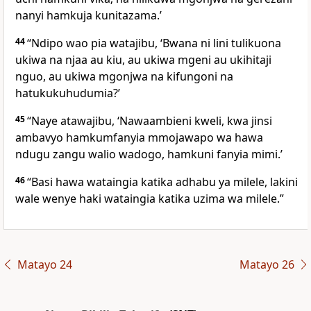
nanyi hamkuja kunitazama.’
44
“Ndipo wao pia watajibu, ‘Bwana ni lini tulikuona
ukiwa na njaa au kiu, au ukiwa mgeni au ukihitaji
nguo, au ukiwa mgonjwa na kifungoni na
hatukukuhudumia?’
45
“Naye atawajibu, ‘Nawaambieni kweli, kwa jinsi
ambavyo hamkumfanyia mmojawapo wa hawa
ndugu zangu walio wadogo, hamkuni fanyia mimi.’
46
“Basi hawa wataingia katika adhabu ya milele, lakini
wale wenye haki wataingia katika uzima wa milele.”
Matayo 24
Matayo 26