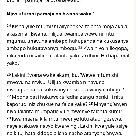
ufurahi pamoja na bwana wako.’
Njoo ufurahi pamoja na bwana wako.’
24
Kisha yule mtumishi aliyepokea talanta moja akaja,
akasema, ‘Bwana, nilijua kwamba wewe ni mtu
mgumu, unavuna ambapo hukupanda na kukusanya
ambapo hukutawanya mbegu.
25
Kwa hiyo niliogopa,
nikaenda nikaificha talanta yako ardhini. Hii hapa mali
yako.’
26
Lakini Bwana wake akamjibu, ‘Wewe mtumishi
mwovu na mvivu! Ulijua kwamba ninavuna
nisipopanda na kukusanya nisipota wanya mbegu?
27
Mbona basi hukuweka fedha zangu benki ili nita
kaporudi nizichukue na faida yake?
28
Mnyang’anyeni
hiyo talanta mumpatie yule mwenye talanta kumi.’
29
Kwa maana kila mtu mwenye kitu ataongezewa,
naye atakuwa navyo kwa wingi. Lakini kwa yule asiye
na kitu, hata kidogo alicho nacho atanyang’anywa.