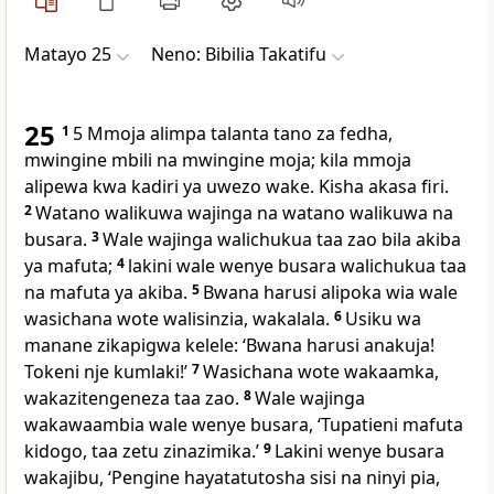
Matayo 25
Neno: Bibilia Takatifu
25
1
5 Mmoja alimpa talanta tano za fedha,
mwingine mbili na mwingine moja; kila mmoja
alipewa kwa kadiri ya uwezo wake. Kisha akasa firi.
2
Watano walikuwa wajinga na watano walikuwa na
busara.
3
Wale wajinga walichukua taa zao bila akiba
ya mafuta;
4
lakini wale wenye busara walichukua taa
na mafuta ya akiba.
5
Bwana harusi alipoka wia wale
wasichana wote walisinzia, wakalala.
6
Usiku wa
manane zikapigwa kelele: ‘Bwana harusi anakuja!
Tokeni nje kumlaki!’
7
Wasichana wote wakaamka,
wakazitengeneza taa zao.
8
Wale wajinga
wakawaambia wale wenye busara, ‘Tupatieni mafuta
kidogo, taa zetu zinazimika.’
9
Lakini wenye busara
wakajibu, ‘Pengine hayatatutosha sisi na ninyi pia,