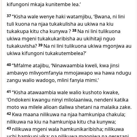
kifungoni mkaja kunitembe lea.’
37
“Kisha wale wenye haki watamjibu, ‘Bwana, ni lini
tuli kuona na njaa tukakulisha au ukiwa na kiu
tukakupa kitu cha kunywa ?
38
Na ni lini tulikuona
ukiwa mgeni tukakukaribisha au ukihitaji nguo
tukakuvisha?
39
Na ni lini tulikuona ukiwa mgonjwa au
ukiwa kifungoni tukakutembelea?’
40
“Mfalme atajibu, ‘Ninawaambia kweli, kwa jinsi
ambavyo mlivyomfanyia mmojawapo wa hawa ndugu
zangu walio wadogo, mlini fanyia mimi.’
41
“Kisha atawaambia wale walio kushoto kwake,
‘Ondokeni kwangu ninyi mliolaaniwa, nendeni katika
moto wa milele alioan daliwa shetani na malaika zake.
42
Kwa maana nilikuwa na njaa hamkunipa chakula;
nilikuwa na kiu na hamkunipa kitu cha kunywa;
43
nilikuwa mgeni wala hamkunikaribisha; nilikuwa
uchi hamkuni vika; na nilikuwa mgonjwa na gerezani