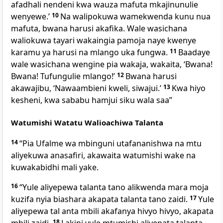
afadhali nendeni kwa wauza mafuta mkajinunulie
wenyewe.’
10
Na walipokuwa wamekwenda kunu nua
mafuta, bwana harusi akafika. Wale wasichana
waliokuwa tayari wakaingia pamoja naye kwenye
karamu ya harusi na mlango uka fungwa.
11
Baadaye
wale wasichana wengine pia wakaja, wakaita, ‘Bwana!
Bwana! Tufungulie mlango!’
12
Bwana harusi
akawajibu, ‘Nawaambieni kweli, siwajui.’
13
Kwa hiyo
kesheni, kwa sababu hamjui siku wala saa”
Watumishi Watatu Walioachiwa Talanta
14
“Pia Ufalme wa mbinguni utafananishwa na mtu
aliyekuwa anasafiri, akawaita watumishi wake na
kuwakabidhi mali yake.
16
“Yule aliyepewa talanta tano alikwenda mara moja
kuzifa nyia biashara akapata talanta tano zaidi.
17
Yule
aliyepewa tal anta mbili akafanya hivyo hivyo, akapata
18