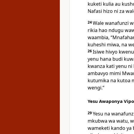
kuketi kulia au kus
Nafasi hizo ni za w
24
Wale wanafunzi we
rikia hao ndugu wawi
waambia, “Mnafaha
kuheshi miwa, na w
26
Isiwe hivyo kwenu
yenu hana budi kuw
kwanza kati yenu ni
ambavyo mimi Mwana 
kutumika na kutoa m
wengi.”
Yesu Awaponya Vipo
29
Yesu na wanafunz
mkubwa wa watu, wa
wameketi kando ya 