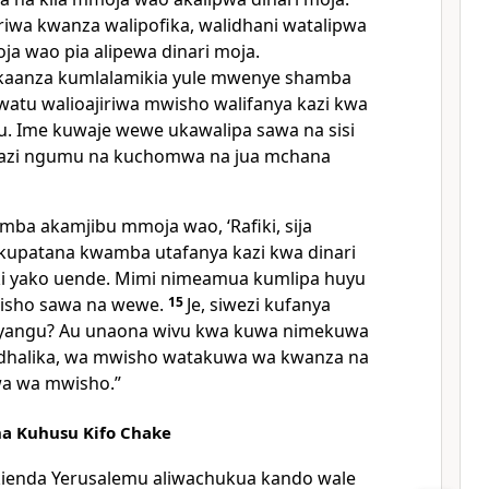
iriwa kwanza walipofika, walidhani watalipwa
moja wao pia alipewa dinari moja.
kaanza kumlalamikia yule mwenye shamba
watu walioajiriwa mwisho walifanya kazi kwa
. Ime kuwaje wewe ukawalipa sawa na sisi
azi ngumu na kuchomwa na jua mchana
ba akamjibu mmoja wao, ‘Rafiki, sija
kupatana kwamba utafanya kazi kwa dinari
i yako uende. Mimi nimeamua kumlipa huyu
wisho sawa na wewe.
15
Je, siwezi kufanya
 yangu? Au unaona wivu kwa kuwa nimekuwa
adhalika, wa mwisho watakuwa wa kwanza na
a wa mwisho.”
a Kuhusu Kifo Chake
kienda Yerusalemu aliwachukua kando wale