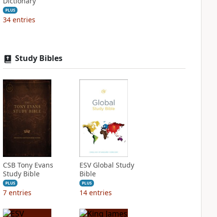
Dictionary
PLUS
34
entries
Study Bibles
CSB Tony Evans
ESV Global Study
Study Bible
Bible
PLUS
PLUS
7
entries
14
entries