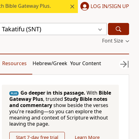
h Bible Gateway Plus.
LOG IN/SIGN UP
a Takatifu (SNT)
Font Size
Resources
Hebrew/Greek
Your Content
Go deeper in this passage.
With
Bible
PLUS
Gateway Plus
, trusted
Study Bible notes
and commentary
show beside the verses
you're reading—so you can explore the
meaning and context of Scripture without
leaving the page.
Start 7-day free trial
Learn More