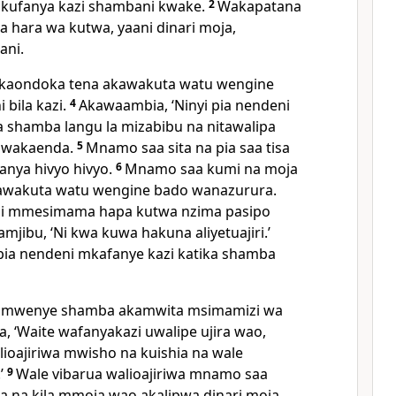
 kufanya kazi shambani kwake.
2
Wakapatana
 hara wa kutwa, yaani dinari moja,
ani.
akaondoka tena akawakuta watu wengine
bila kazi.
4
Akawaambia, ‘Ninyi pia nendeni
a shamba langu la mizabibu na nitawalipa
o wakaenda.
5
Mnamo saa sita na pia saa tisa
anya hivyo hivyo.
6
Mnamo saa kumi na moja
awakuta watu wengine bado wanazurura.
ini mmesimama hapa kutwa nzima pasipo
mjibu, ‘Ni kwa kuwa hakuna aliyetuajiri.’
pia nendeni mkafanye kazi katika shamba
yule mwenye shamba akamwita msimamizi wa
 ‘Waite wafanyakazi uwalipe ujira wao,
lioajiriwa mwisho na kuishia na wale
’
9
Wale vibarua walioajiriwa mnamo saa
a na kila mmoja wao akalipwa dinari moja.