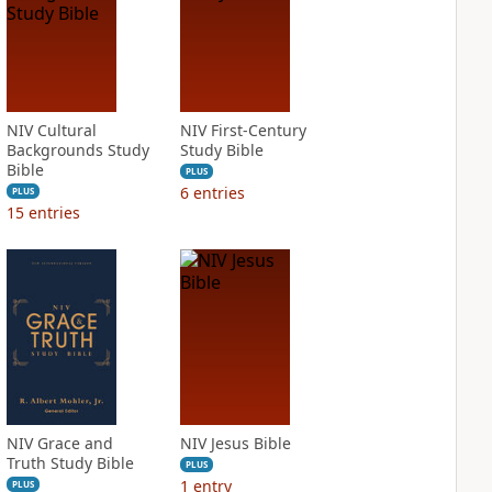
NIV Cultural
NIV First-Century
Backgrounds Study
Study Bible
Bible
PLUS
6
entries
PLUS
15
entries
NIV Grace and
NIV Jesus Bible
Truth Study Bible
PLUS
1
entry
PLUS