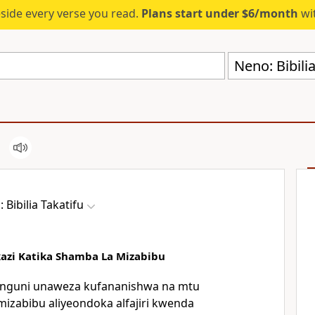
eside every verse you read.
Plans start under $6/month
wit
Neno: Bibili
 Bibilia Takatifu
zi Katika Shamba La Mizabibu
nguni unaweza kufananishwa na mtu
zabibu aliyeondoka alfajiri kwenda