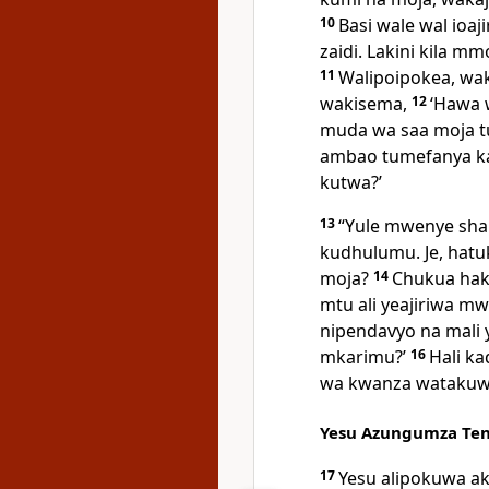
10
Basi wale wal ioaj
zaidi. Lakini kila m
11
Walipoipokea, wa
wakisema,
12
‘Hawa 
muda wa saa moja tu
ambao tumefanya k
kutwa?’
13
“Yule mwenye sham
kudhulumu. Je, hatu
moja?
14
Chukua hak
mtu ali yeajiriwa m
nipendavyo na mali
mkarimu?’
16
Hali k
wa kwanza watakuw
Yesu Azungumza Ten
17
Yesu alipokuwa a