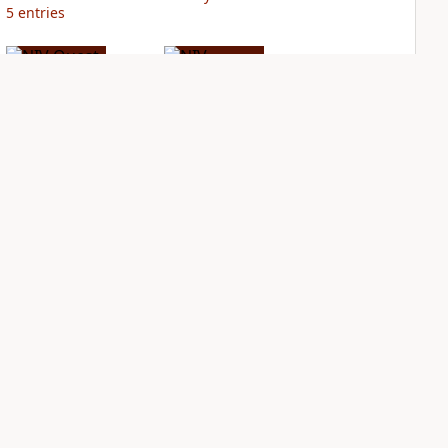
5
entries
NIV Quest Study
NIV Student Bible
Bible Notes
Notes
PLUS
PLUS
11
entries
1
entry
Sign Up for Bible Gateway: News