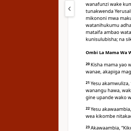
wanafunzi wake kum
tunakwenda Yerusa
mikononi mwa maku
watanihukumu adhab
mataifa ambao wata
kunisulubisha; na sik
Ombi La Mama Wa 
20
Kisha mama yao w
wanae, akapiga ma
21
Yesu akamwuliza, “
wanangu hawa, wake
gine upande wako w
22
Yesu akawaambia,
wea kikombe nitakac
23
Akawaambia, “Kik