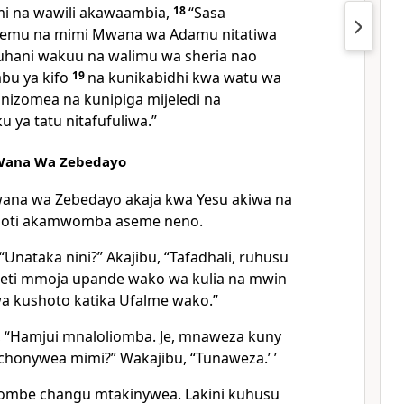
i na wawili akawaambia,
18
“Sasa
lemu na mimi Mwana wa Adamu nitatiwa
hani wakuu na walimu wa sheria nao
u ya kifo
19
na kunikabidhi kwa watu wa
nizomea na kunipiga mijeledi na
u ya tatu nitafufuliwa.”
Wana Wa Zebedayo
ana wa Zebedayo akaja kwa Yesu akiwa na
goti akamwomba aseme neno.
Unataka nini?” Akajibu, “Tafadhali, ruhusu
ti mmoja upande wako wa kulia na mwin
a kushoto katika Ufalme wako.”
 “Hamjui mnaloliomba. Je, mnaweza kuny
honywea mimi?” Wakajibu, “Tunaweza.’ ’
ombe changu mtakinywea. Lakini kuhusu