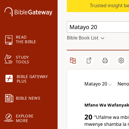
Trusted insight b
READ
Bible Book List
THE BIBLE
STUDY
TOOLS
BIBLE GATEWAY
PLUS
Matayo 20
Neno:
BIBLE NEWS
Mfano Wa Wafanyaka
20
EXPLORE
“Ufalme wa mbi
MORE
mwenye shamba la mi