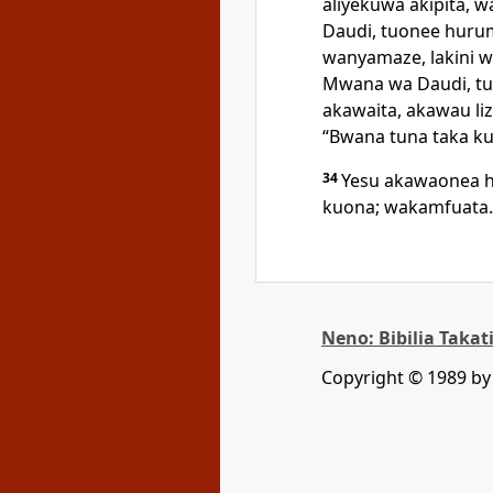
aliyekuwa akipita, 
Daudi, tuonee huru
wanyamaze, lakini w
Mwana wa Daudi, t
akawaita, akawau liz
“Bwana tuna taka ku
34
Yesu akawaonea 
kuona; wakamfuata.
Neno: Bibilia Takat
Copyright © 1989 b