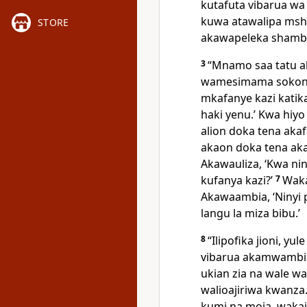
kutafuta vibarua wa
kuwa atawalipa msha
STORE
akawapeleka shamb
3
“Mnamo saa tatu 
wamesimama sokoni 
mkafanye kazi katik
haki yenu.’ Kwa hiy
alion doka tena akaf
akaon doka tena ak
Akawauliza, ‘Kwa n
kufanya kazi?’
7
Waka
Akawaambia, ‘Ninyi 
langu la miza bibu.’
8
“Ilipofika jioni, 
vibarua akamwambia,
ukian zia na wale wa
walioajiriwa kwanza.
kumi na moja, wakaj