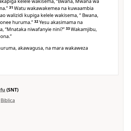
wakapiga kelele wakisema, “Bwana, Mwana wa
ma.”
31
Watu wakawakemea na kuwaambia
ao walizidi kupiga kelele wakisema, “ Bwana,
uonee huruma.”
32
Yesu akasimama na
a, “Mnataka niwafanyie nini?”
33
Wakamjibu,
ona.”
huruma, akawagusa, na mara wakaweza
ifu
(SNT)
y
Biblica