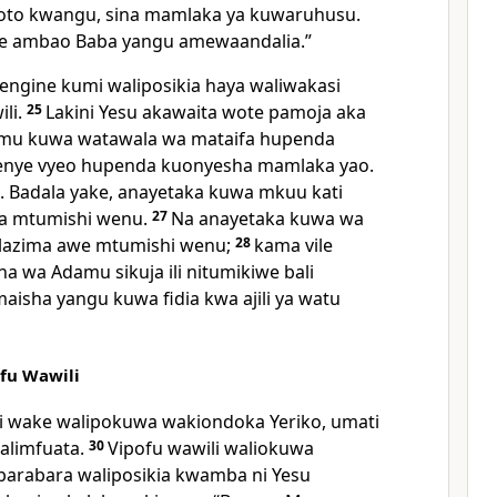
hoto kwangu, sina mamlaka ya kuwaruhusu.
ale ambao Baba yangu amewaandalia.”
ngine kumi waliposikia haya waliwakasi
li.
25
Lakini Yesu akawaita wote pamoja aka
mu kuwa watawala wa mataifa hupenda
enye vyeo hupenda kuonyesha mamlaka yao.
. Badala yake, anayetaka kuwa mkuu kati
a mtumishi wenu.
27
Na anayetaka kuwa wa
 lazima awe mtumishi wenu;
28
kama vile
wa Adamu sikuja ili nitumikiwe bali
aisha yangu kuwa fidia kwa ajili ya watu
fu Wawili
i wake walipokuwa wakiondoka Yeriko, umati
limfuata.
30
Vipofu wawili waliokuwa
barabara waliposikia kwamba ni Yesu