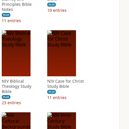
Principles Bible
PLUS
Notes
10
entries
PLUS
11
entries
NIV Biblical
NIV Case for Christ
Theology Study
Study Bible
Bible
PLUS
11
entries
PLUS
23
entries