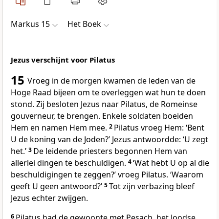
Markus 15
Het Boek
Jezus verschijnt voor Pilatus
15
Vroeg in de morgen kwamen de leden van de
Hoge Raad bijeen om te overleggen wat hun te doen
stond. Zij besloten Jezus naar Pilatus, de Romeinse
gouverneur, te brengen. Enkele soldaten boeiden
Hem en namen Hem mee.
2
Pilatus vroeg Hem: ‘Bent
U de koning van de Joden?’ Jezus antwoordde: ‘U zegt
het.’
3
De leidende priesters begonnen Hem van
allerlei dingen te beschuldigen.
4
‘Wat hebt U op al die
beschuldigingen te zeggen?’ vroeg Pilatus. ‘Waarom
geeft U geen antwoord?’
5
Tot zijn verbazing bleef
Jezus echter zwijgen.
6
Pilatus had de gewoonte met Pesach, het Joodse