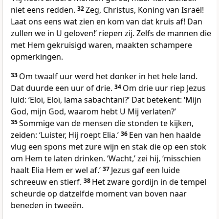
niet eens redden.
32
Zeg, Christus, Koning van Israël!
Laat ons eens wat zien en kom van dat kruis af! Dan
zullen we in U geloven!’ riepen zij. Zelfs de mannen die
met Hem gekruisigd waren, maakten schampere
opmerkingen.
33
Om twaalf uur werd het donker in het hele land.
Dat duurde een uur of drie.
34
Om drie uur riep Jezus
luid: ‘Eloï, Eloï, lama sabachtani?’ Dat betekent: ‘Mijn
God, mijn God, waarom hebt U Mij verlaten?’
35
Sommige van de mensen die stonden te kijken,
zeiden: ‘Luister, Hij roept Elia.’
36
Een van hen haalde
vlug een spons met zure wijn en stak die op een stok
om Hem te laten drinken. ‘Wacht,’ zei hij, ‘misschien
haalt Elia Hem er wel af.’
37
Jezus gaf een luide
schreeuw en stierf.
38
Het zware gordijn in de tempel
scheurde op datzelfde moment van boven naar
beneden in tweeën.