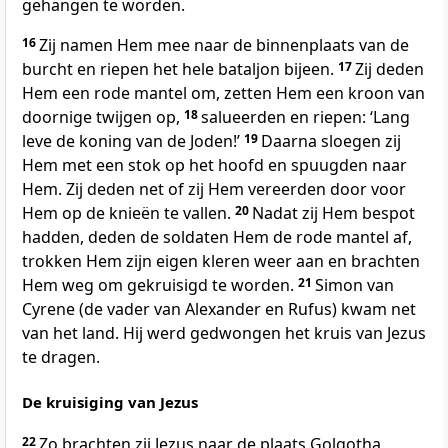
gehangen te worden.
16
Zij namen Hem mee naar de binnenplaats van de
burcht en riepen het hele bataljon bijeen.
17
Zij deden
Hem een rode mantel om, zetten Hem een kroon van
doornige twijgen op,
18
salueerden en riepen: ‘Lang
leve de koning van de Joden!’
19
Daarna sloegen zij
Hem met een stok op het hoofd en spuugden naar
Hem. Zij deden net of zij Hem vereerden door voor
Hem op de knieën te vallen.
20
Nadat zij Hem bespot
hadden, deden de soldaten Hem de rode mantel af,
trokken Hem zijn eigen kleren weer aan en brachten
Hem weg om gekruisigd te worden.
21
Simon van
Cyrene (de vader van Alexander en Rufus) kwam net
van het land. Hij werd gedwongen het kruis van Jezus
te dragen.
De kruisiging van Jezus
22
Zo brachten zij Jezus naar de plaats Golgotha.