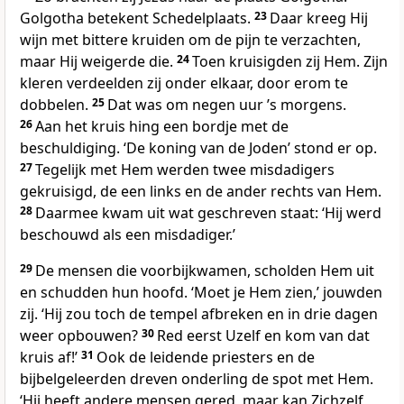
Golgotha betekent Schedelplaats.
23
Daar kreeg Hij
wijn met bittere kruiden om de pijn te verzachten,
maar Hij weigerde die.
24
Toen kruisigden zij Hem. Zijn
kleren verdeelden zij onder elkaar, door erom te
dobbelen.
25
Dat was om negen uur ʼs morgens.
26
Aan het kruis hing een bordje met de
beschuldiging. ‘De koning van de Joden’ stond er op.
27
Tegelijk met Hem werden twee misdadigers
gekruisigd, de een links en de ander rechts van Hem.
28
Daarmee kwam uit wat geschreven staat: ‘Hij werd
beschouwd als een misdadiger.’
29
De mensen die voorbijkwamen, scholden Hem uit
en schudden hun hoofd. ‘Moet je Hem zien,’ jouwden
zij. ‘Hij zou toch de tempel afbreken en in drie dagen
weer opbouwen?
30
Red eerst Uzelf en kom van dat
kruis af!’
31
Ook de leidende priesters en de
bijbelgeleerden dreven onderling de spot met Hem.
‘Hij heeft andere mensen gered, maar kan Zichzelf