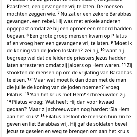
Paasfeest, een gevangene vrij te laten. De mensen
mochten zeggen wie.
7
Nu zat er een zekere Barabbas
gevangen, een rebel. Hij was met enkele anderen
opgepakt omdat ze bij een oproer een moord hadden
begaan.
8
Een grote groep mensen kwam op Pilatus
af en vroeg hem een gevangene vrij te laten.
9
‘Moet ik
de koning van de Joden loslaten?’ zei hij,
10
want hij
begreep wel dat de leidende priesters Jezus hadden
laten arresteren omdat zij jaloers op Hem waren.
11
Zij
stookten de mensen op om de vrijlating van Barabbas
te eisen.
12
‘Maar wat moet ik dan doen met de man
die jullie de koning van de Joden noemen?’ vroeg
Pilatus.
13
‘Aan het kruis met Hem!’ schreeuwden zij.
14
Pilatus vroeg: ‘Wat heeft Hij dan voor kwaad
gedaan?’ Maar zij schreeuwden nog harder: ‘Sla Hem
aan het kruis!’
15
Pilatus besloot de mensen hun zin te
geven en liet Barabbas vrij. Hij gaf de soldaten bevel
Jezus te geselen en weg te brengen om aan het kruis