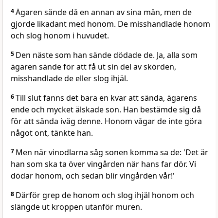
4
Ägaren sände då en annan av sina män, men de
gjorde likadant med honom. De misshandlade honom
och slog honom i huvudet.
5
Den näste som han sände dödade de. Ja, alla som
ägaren sände för att få ut sin del av skörden,
misshandlade de eller slog ihjäl.
6
Till slut fanns det bara en kvar att sända, ägarens
ende och mycket älskade son. Han bestämde sig då
för att sända iväg denne. Honom vågar de inte göra
något ont, tänkte han.
7
Men när vinodlarna såg sonen komma sa de: 'Det är
han som ska ta över vingården när hans far dör. Vi
dödar honom, och sedan blir vingården vår!'
8
Därför grep de honom och slog ihjäl honom och
slängde ut kroppen utanför muren.