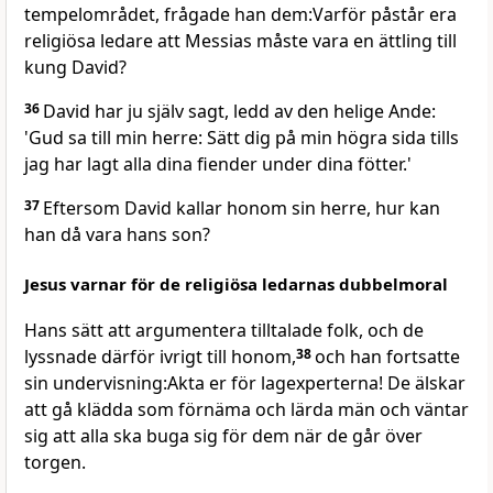
tempelområdet, frågade han dem:Varför påstår era
religiösa ledare att Messias måste vara en ättling till
kung David?
36
David har ju själv sagt, ledd av den helige Ande:
'Gud sa till min herre: Sätt dig på min högra sida tills
jag har lagt alla dina fiender under dina fötter.'
37
Eftersom David kallar honom sin herre, hur kan
han då vara hans son?
Jesus varnar för de religiösa ledarnas dubbelmoral
Hans sätt att argumentera tilltalade folk, och de
lyssnade därför ivrigt till honom,
38
och han fortsatte
sin undervisning:Akta er för lagexperterna! De älskar
att gå klädda som förnäma och lärda män och väntar
sig att alla ska buga sig för dem när de går över
torgen.