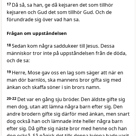
17
Då så, sa han, ge då kejsaren det som tillhör
kejsaren och Gud det som tillhör Gud. Och de
förundrade sig över vad han sa.
Frågan om uppståndelsen
18
Sedan kom några saddukeer till Jesus. Dessa
människor tror inte på uppståndelsen från de döda,
och de sa:
19
Herre, Mose gav oss en lag som säger att när en
man dör barnlös, ska mannens bror gifta sig med
änkan och skaffa söner i sin brors namn.
20-22
Det var en gång sju bröder. Den äldste gifte sig
men dog, utan att lämna några barn efter sig. Den
andre brodern gifte sig därför med änkan, men snart
dog också han och lämnade inte heller några barn
efter sig. Då gifte sig näste bror med henne och han
dog också. Så pågick det tills denna kvinna hade varit