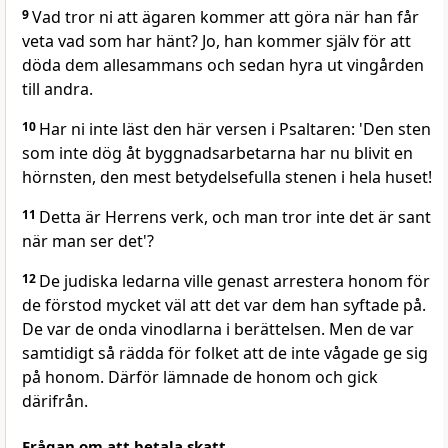
9
Vad tror ni att ägaren kommer att göra när han får
veta vad som har hänt? Jo, han kommer själv för att
döda dem allesammans och sedan hyra ut vingården
till andra.
10
Har ni inte läst den här versen i Psaltaren: 'Den sten
som inte dög åt byggnadsarbetarna har nu blivit en
hörnsten, den mest betydelsefulla stenen i hela huset!
11
Detta är Herrens verk, och man tror inte det är sant
när man ser det'?
12
De judiska ledarna ville genast arrestera honom för
de förstod mycket väl att det var dem han syftade på.
De var de onda vinodlarna i berättelsen. Men de var
samtidigt så rädda för folket att de inte vågade ge sig
på honom. Därför lämnade de honom och gick
därifrån.
Frågan om att betala skatt