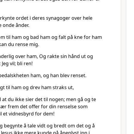
kynte ordet i deres synagoger over hele
de onde ånder.
m til ham og bad ham og falt på kne for ham
 kan du rense mig.
derlig over ham, Og rakte sin hånd ut og
eg vil; bli ren!
spedalskheten ham, og han blev renset.
gt til ham og drev ham straks ut,
il at du ikke sier det til nogen; men gå og te
bær frem det offer for din renselse som
l et vidnesbyrd for dem!
g begynte å tale vidt og bredt om det og å
t Jesus ikke mere kunde gå åpenlyst inn i