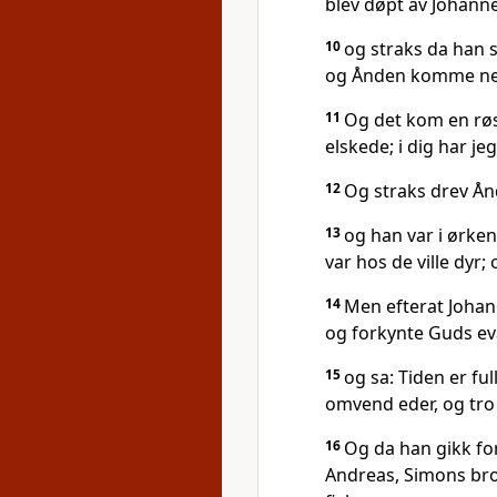
blev døpt av Johanne
10
og straks da han 
og Ånden komme ne
11
Og det kom en røs
elskede; i dig har je
12
Og straks drev Ån
13
og han var i ørkene
var hos de ville dyr;
14
Men efterat Johann
og forkynte Guds e
15
og sa: Tiden er f
omvend eder, og tro 
16
Og da han gikk for
Andreas, Simons bror