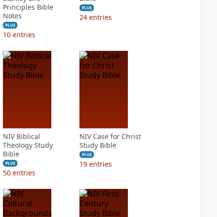
Principles Bible
PLUS
Notes
24
entries
PLUS
10
entries
NIV Biblical
NIV Case for Christ
Theology Study
Study Bible
Bible
PLUS
19
entries
PLUS
50
entries