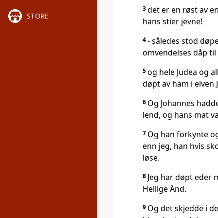
3
det er en røst av e
STORE
hans stier jevne!
4
- således stod døp
omvendelses dåp til 
5
og hele Judea og al
døpt av ham i elven 
6
Og Johannes hadde
lend, og hans mat va
7
Og han forkynte og
enn jeg, han hvis sk
løse.
8
Jeg har døpt eder
Hellige Ånd.
9
Og det skjedde i de