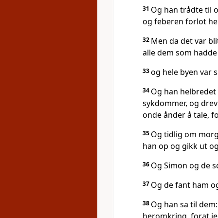
31
Og han trådte til
og feberen forlot h
32
Men da det var bli
alle dem som hadde 
33
og hele byen var 
34
Og han helbredet 
sykdommer, og drev 
onde ånder å tale, f
35
Og tidlig om morg
han op og gikk ut og
36
Og Simon og de s
37
Og de fant ham og s
38
Og han sa til dem
heromkring, forat je