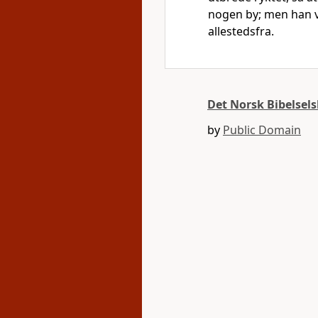
nogen by; men han va
allestedsfra.
Det Norsk Bibelsel
by
Public Domain