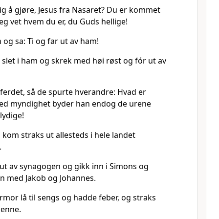
ig å gjøre, Jesus fra Nasaret? Du er kommet
jeg vet hvem du er, du Guds hellige!
 og sa: Ti og far ut av ham!
slet i ham og skrek med høi røst og fór ut av
rferdet, så de spurte hverandre: Hvad er
Med myndighet byder han endog de urene
lydige!
kom straks ut allesteds i hele landet
.
 ut av synagogen og gikk inn i Simons og
 med Jakob og Johannes.
mor lå til sengs og hadde feber, og straks
henne.