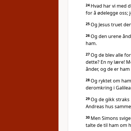
24
Hvad har vi med d
for å ødelegge oss; 
25
Og Jesus truet den
26
Og den urene ånd 
ham.
27
Og de blev alle fo
dette? En ny lære! 
ånder, og de er ham 
28
Og ryktet om ham 
deromkring i Galilea
29
Og de gikk straks
Andreas hus sammen
30
Men Simons sviger
talte de til ham om 