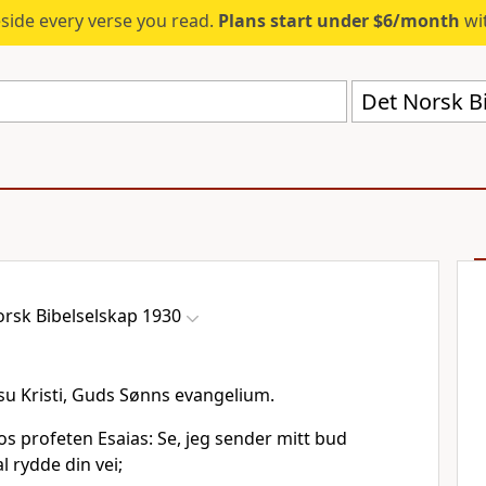
eside every verse you read.
Plans start under $6/month
wit
Det Norsk B
rsk Bibelselskap 1930
esu Kristi, Guds Sønns evangelium.
s profeten Esaias: Se, jeg sender mitt bud
al rydde din vei;