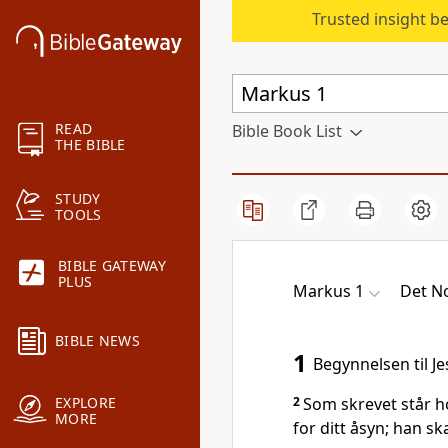
Trusted insight b
READ
Bible Book List
THE BIBLE
STUDY
TOOLS
BIBLE GATEWAY
PLUS
Markus 1
Det No
BIBLE NEWS
1
Begynnelsen til J
2
Som skrevet står ho
EXPLORE
MORE
for ditt åsyn; han sk