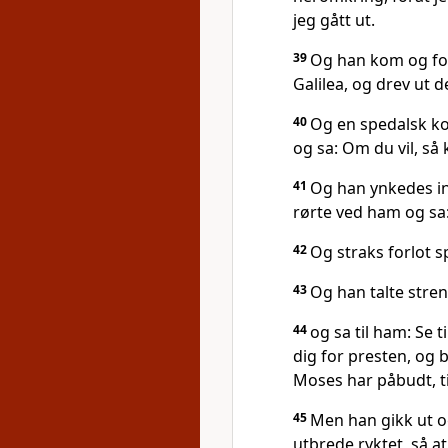
jeg gått ut.
39
Og han kom og for
Galilea, og drev ut 
40
Og en spedalsk ko
og sa: Om du vil, så
41
Og han ynkedes in
rørte ved ham og sa: J
42
Og straks forlot 
43
Og han talte stren
44
og sa til ham: Se t
dig for presten, og 
Moses har påbudt, ti
45
Men han gikk ut o
utbrede ryktet, så a