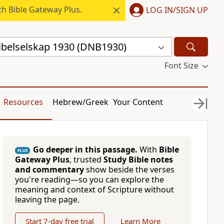
h Bible Gateway Plus.
LOG IN/SIGN UP
ibelselskap 1930 (DNB1930)
Font Size
Resources
Hebrew/Greek
Your Content
Go deeper in this passage.
With
Bible
PLUS
Gateway Plus
, trusted
Study Bible notes
and commentary
show beside the verses
you're reading—so you can explore the
meaning and context of Scripture without
leaving the page.
Start 7-day free trial
Learn More