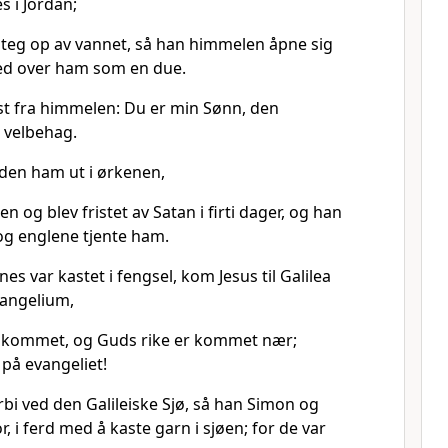
s i Jordan;
steg op av vannet, så han himmelen åpne sig
d over ham som en due.
t fra himmelen: Du er min Sønn, den
g velbehag.
den ham ut i ørkenen,
n og blev fristet av Satan i firti dager, og han
 og englene tjente ham.
es var kastet i fengsel, kom Jesus til Galilea
vangelium,
ullkommet, og Guds rike er kommet nær;
på evangeliet!
bi ved den Galileiske Sjø, så han Simon og
, i ferd med å kaste garn i sjøen; for de var