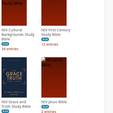
NIV Cultural
NIV First-Century
Backgrounds Study
Study Bible
Bible
PLUS
12
entries
PLUS
34
entries
NIV Grace and
NIV Jesus Bible
Truth Study Bible
PLUS
2
entries
PLUS