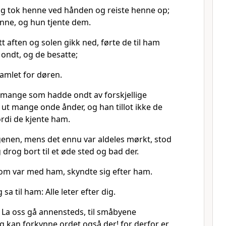
 og tok henne ved hånden og reiste henne op;
enne, og hun tjente dem.
tt aften og solen gikk ned, førte de til ham
ondt, og de besatte;
samlet for døren.
mange som hadde ondt av forskjellige
ut mange onde ånder, og han tillot ikke de
ordi de kjente ham.
enen, mens det ennu var aldeles mørkt, stod
 drog bort til et øde sted og bad der.
om var med ham, skyndte sig efter ham.
a til ham: Alle leter efter dig.
: La oss gå annensteds, til småbyene
g kan forkynne ordet også der! for derfor er