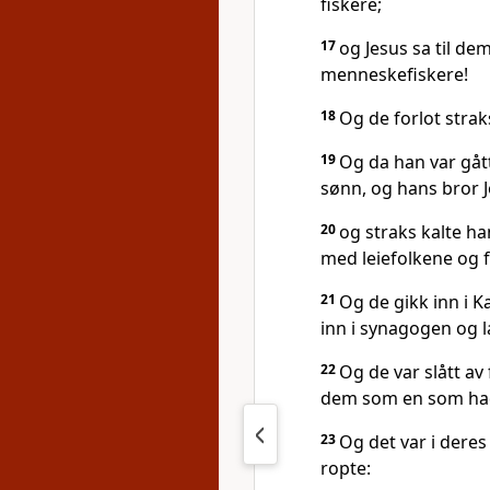
fiskere;
17
og Jesus sa til dem:
menneskefiskere!
18
Og de forlot strak
19
Og da han var gått
sønn, og hans bror J
20
og straks kalte ha
med leiefolkene og 
21
Og de gikk inn i 
inn i synagogen og l
22
Og de var slått av
dem som en som had
23
Og det var i der
ropte: