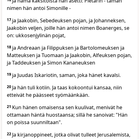
Ja nämä kaksitoista hän asetti: Pietarin - tämän
nimen hän antoi Simonille -
17
ja Jaakobin, Sebedeuksen pojan, ja Johanneksen,
Jaakobin veljen, joille hän antoi nimen Boanerges, se
on: ukkosenjylinän pojat,
18
ja Andreaan ja Filippuksen ja Bartolomeuksen ja
Matteuksen ja Tuomaan ja Jaakobin, Alfeuksen pojan,
ja Taddeuksen ja Simon Kananeuksen
19
ja Juudas Iskariotin, saman, joka hänet kavalsi.
20
Ja hän tuli kotiin. Ja taas kokoontui kansaa, niin
etteivät he päässeet syömäänkään.
21
Kun hänen omaisensa sen kuulivat, menivät he
ottamaan häntä huostaansa; sillä he sanoivat: "Hän
on poissa suunniltaan".
22
Ja kirjanoppineet, jotka olivat tulleet Jerusalemista,