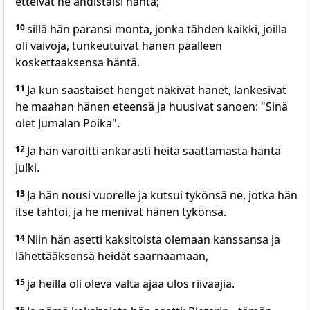
etteivät he ahdistaisi häntä;
10
sillä hän paransi monta, jonka tähden kaikki, joilla
oli vaivoja, tunkeutuivat hänen päälleen
koskettaaksensa häntä.
11
Ja kun saastaiset henget näkivät hänet, lankesivat
he maahan hänen eteensä ja huusivat sanoen: "Sinä
olet Jumalan Poika".
12
Ja hän varoitti ankarasti heitä saattamasta häntä
julki.
13
Ja hän nousi vuorelle ja kutsui tykönsä ne, jotka hän
itse tahtoi, ja he menivät hänen tykönsä.
14
Niin hän asetti kaksitoista olemaan kanssansa ja
lähettääksensä heidät saarnaamaan,
15
ja heillä oli oleva valta ajaa ulos riivaajia.
16