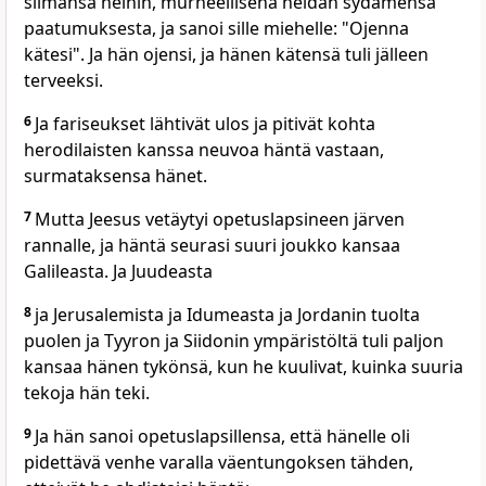
silmänsä heihin, murheellisena heidän sydämensä
paatumuksesta, ja sanoi sille miehelle: "Ojenna
kätesi". Ja hän ojensi, ja hänen kätensä tuli jälleen
terveeksi.
6
Ja fariseukset lähtivät ulos ja pitivät kohta
herodilaisten kanssa neuvoa häntä vastaan,
surmataksensa hänet.
7
Mutta Jeesus vetäytyi opetuslapsineen järven
rannalle, ja häntä seurasi suuri joukko kansaa
Galileasta. Ja Juudeasta
8
ja Jerusalemista ja Idumeasta ja Jordanin tuolta
puolen ja Tyyron ja Siidonin ympäristöltä tuli paljon
kansaa hänen tykönsä, kun he kuulivat, kuinka suuria
tekoja hän teki.
9
Ja hän sanoi opetuslapsillensa, että hänelle oli
pidettävä venhe varalla väentungoksen tähden,