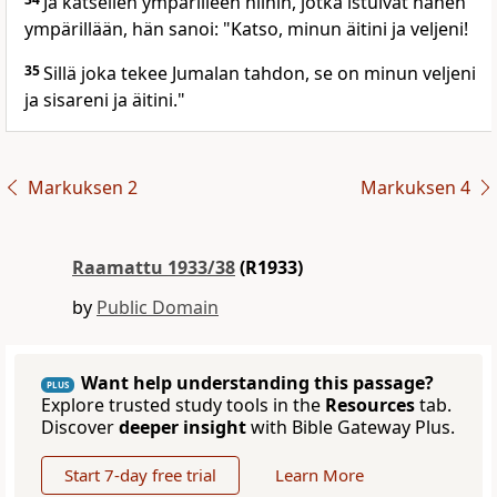
Ja katsellen ympärilleen niihin, jotka istuivat hänen
ympärillään, hän sanoi: "Katso, minun äitini ja veljeni!
35
Sillä joka tekee Jumalan tahdon, se on minun veljeni
ja sisareni ja äitini."
Markuksen 2
Markuksen 4
Raamattu 1933/38
(R1933)
by
Public Domain
Want help understanding this passage?
PLUS
Explore trusted study tools in the
Resources
tab.
Discover
deeper insight
with Bible Gateway Plus.
Start 7-day free trial
Learn More