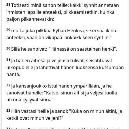
28
Totisesti minä sanon teille: kaikki synnit annetaan
ihmisten lapsille anteeksi, pilkkaamisetkin, kuinka
paljon pilkannevatkin;
29
mutta joka pilkkaa Pyhää Henkeä, se ei saa ikinä
anteeksi, vaan on vikapää iankaikkiseen syntiin."
30
Sillä he sanoivat: "Hänessä on saastainen henki".
31
Ja hänen äitinsä ja veljensä tulivat, seisahtuivat
ulkopuolelle ja lähettivät hänen luoksensa kutsumaan
häntä.
32
Ja kansanjoukko istui hänen ympärillään, ja he
sanoivat hänelle: "Katso, sinun äitisi ja veljesi tuolla
ulkona kysyvät sinua".
33
Hän vastasi heille ja sanoi: "Kuka on minun äitini, ja
ketkä ovat minun veljeni?"
34