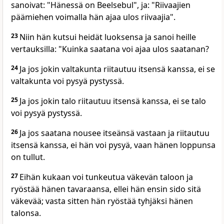
sanoivat: "Hänessä on Beelsebul", ja: "Riivaajien
päämiehen voimalla hän ajaa ulos riivaajia".
23
Niin hän kutsui heidät luoksensa ja sanoi heille
vertauksilla: "Kuinka saatana voi ajaa ulos saatanan?
24
Ja jos jokin valtakunta riitautuu itsensä kanssa, ei se
valtakunta voi pysyä pystyssä.
25
Ja jos jokin talo riitautuu itsensä kanssa, ei se talo
voi pysyä pystyssä.
26
Ja jos saatana nousee itseänsä vastaan ja riitautuu
itsensä kanssa, ei hän voi pysyä, vaan hänen loppunsa
on tullut.
27
Eihän kukaan voi tunkeutua väkevän taloon ja
ryöstää hänen tavaraansa, ellei hän ensin sido sitä
väkevää; vasta sitten hän ryöstää tyhjäksi hänen
talonsa.