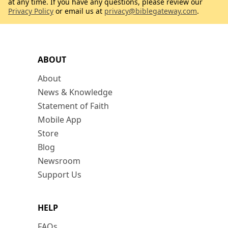
at any time. If you have any questions, please review our
Privacy Policy
or email us at
privacy@biblegateway.com
.
ABOUT
About
News & Knowledge
Statement of Faith
Mobile App
Store
Blog
Newsroom
Support Us
HELP
FAQs