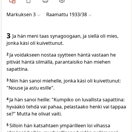
Markuksen 3
Raamattu 1933/38
3
Ja hän meni taas synagoogaan, ja siellä oli mies,
jonka käsi oli kuivettunut.
2
Ja voidakseen nostaa syytteen häntä vastaan he
pitivät häntä silmällä, parantaisiko hän miehen
sapattina.
3
Niin hän sanoi miehelle, jonka käsi oli kuivettunut:
"Nouse ja astu esille".
4
Ja hän sanoi heille: "Kumpiko on luvallista sapattina:
hyvääkö tehdä vai pahaa, pelastaako henki vai tappaa
se?" Mutta he olivat vaiti.
5
Silloin hän katsahtaen ympärilleen loi vihassa