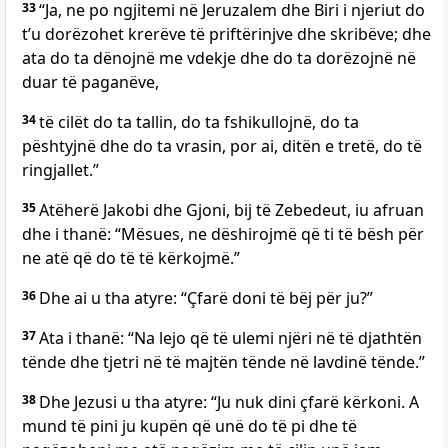
33
“Ja, ne po ngjitemi në Jeruzalem dhe Biri i njeriut do
t’u dorëzohet krerëve të priftërinjve dhe skribëve; dhe
ata do ta dënojnë me vdekje dhe do ta dorëzojnë në
duar të paganëve,
34
të cilët do ta tallin, do ta fshikullojnë, do ta
pështyjnë dhe do ta vrasin, por ai, ditën e tretë, do të
ringjallet.”
35
Atëherë Jakobi dhe Gjoni, bij të Zebedeut, iu afruan
dhe i thanë: “Mësues, ne dëshirojmë që ti të bësh për
ne atë që do të të kërkojmë.”
36
Dhe ai u tha atyre: “Çfarë doni të bëj për ju?”
37
Ata i thanë: “Na lejo që të ulemi njëri në të djathtën
tënde dhe tjetri në të majtën tënde në lavdinë tënde.”
38
Dhe Jezusi u tha atyre: “Ju nuk dini çfarë kërkoni. A
mund të pini ju kupën që unë do të pi dhe të