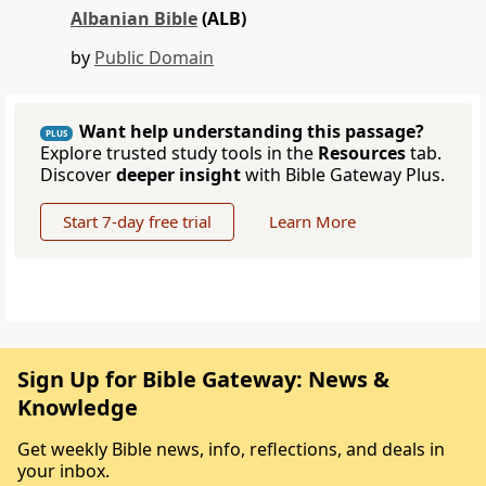
Albanian Bible
(ALB)
by
Public Domain
Want help understanding this passage?
PLUS
Explore trusted study tools in the
Resources
tab.
Discover
deeper insight
with Bible Gateway Plus.
Start 7-day free trial
Learn More
Sign Up for Bible Gateway: News &
Knowledge
Get weekly Bible news, info, reflections, and deals in
your inbox.