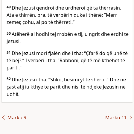
49
Dhe Jezusi qëndroi dhe urdhëroi që ta thërrasin.
Ata e thirrën, pra, të verbërin duke i thënë: “Merr
zemër, çohu, ai po të thërret!.”
50
Atëherë ai hodhi tej rrobën e tij, u ngrit dhe erdhi te
Jezusi.
51
Dhe Jezusi mori fjalën dhe i tha: “Çfarë do që unë të
të bëj?.” I verbëri i tha: “Rabboni, që të më kthehet të
parit!.”
52
Dhe Jezusi i tha: “Shko, besimi yt të shëroi.” Dhe në
çast atij iu kthye të parit dhe nisi të ndjekë Jezusin në
udhë.
Marku 9
Marku 11