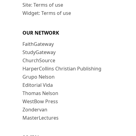
Site: Terms of use
Widget: Terms of use
OUR NETWORK
FaithGateway
StudyGateway
ChurchSource
HarperCollins Christian Publishing
Grupo Nelson
Editorial Vida
Thomas Nelson
WestBow Press
Zondervan
MasterLectures