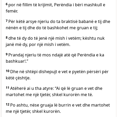
6
por në fillim të krijimit, Perëndia i bëri mashkull e
femër.
7
Për këtë arsye njeriu do ta braktisë babanë e tij dhe
nënën e tij dhe do të bashkohet me gruan e tij;
8
dhe të dy do të jenë një mish i vetëm; kështu nuk
janë më dy, por një mish i vetëm.
9
Prandaj njeriu të mos ndajë atë që Perëndia e ka
bashkuar!.”
10
Dhe në shtëpi dishepujt e vet e pyetën përsëri për
këtë çështje.
11
Atëherë ai u tha atyre: “Ai që lë gruan e vet dhe
martohet me një tjetër, shkel kurorën me të.
12
Po ashtu, nëse gruaja lë burrin e vet dhe martohet
me një tjetër, shkel kurorën.