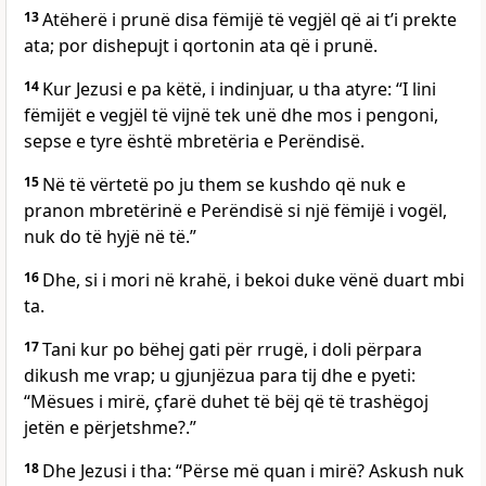
13
Atëherë i prunë disa fëmijë të vegjël që ai t’i prekte
ata; por dishepujt i qortonin ata që i prunë.
14
Kur Jezusi e pa këtë, i indinjuar, u tha atyre: “I lini
fëmijët e vegjël të vijnë tek unë dhe mos i pengoni,
sepse e tyre është mbretëria e Perëndisë.
15
Në të vërtetë po ju them se kushdo që nuk e
pranon mbretërinë e Perëndisë si një fëmijë i vogël,
nuk do të hyjë në të.”
16
Dhe, si i mori në krahë, i bekoi duke vënë duart mbi
ta.
17
Tani kur po bëhej gati për rrugë, i doli përpara
dikush me vrap; u gjunjëzua para tij dhe e pyeti:
“Mësues i mirë, çfarë duhet të bëj që të trashëgoj
jetën e përjetshme?.”
18
Dhe Jezusi i tha: “Përse më quan i mirë? Askush nuk