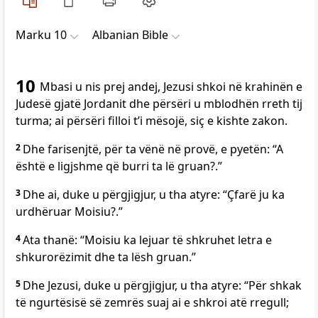
Marku 10
Albanian Bible
10
Mbasi u nis prej andej, Jezusi shkoi në krahinën e
Judesë gjatë Jordanit dhe përsëri u mblodhën rreth tij
turma; ai përsëri filloi t’i mësojë, siç e kishte zakon.
2
Dhe farisenjtë, për ta vënë në provë, e pyetën: “A
është e ligjshme që burri ta lë gruan?.”
3
Dhe ai, duke u përgjigjur, u tha atyre: “Çfarë ju ka
urdhëruar Moisiu?.”
4
Ata thanë: “Moisiu ka lejuar të shkruhet letra e
shkurorëzimit dhe ta lësh gruan.”
5
Dhe Jezusi, duke u përgjigjur, u tha atyre: “Për shkak
të ngurtësisë së zemrës suaj ai e shkroi atë rregull;