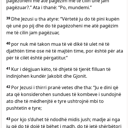
pagëzoheni me atë pagëzim me të cilin unë jam
pagëzuar?.” Ata i thanë: “Po, mundemi.”
39
Dhe Jezusi u tha atyre: “Vërtetë ju do të pini kupën
që unë po pij dhe do të pagëzoheni me atë pagëzim
me të cilin jam pagëzuar,
40
por nuk më takon mua të vë dikë të ulet në të
djathtën time ose në të majtën time, por është për ata
për të cilët është përgatitur.”
41
Kur i dëgjuan këto, të dhjetë të tjerët filluan të
indinjohen kundër Jakobit dhe Gjonit.
42
Por Jezusi i thirri pranë vetes dhe tha: “Ju e dini që
ata që konsiderohen sundues të kombeve i sundojnë
ato dhe të mëdhenjtë e tyre ushtrojnë mbi to
pushtetin e tyre;
43
por kjo s’duhet të ndodhë midis jush; madje ai nga
ju që do të dojë të bëhet i madh, do të jetë shërbëtori