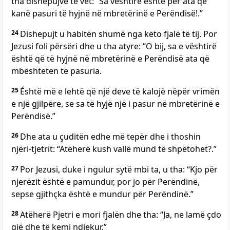
tha dishepujve të vet: “Sa vështirë është për ata që
kanë pasuri të hyjnë në mbretërinë e Perëndisë!.”
24
Dishepujt u habitën shumë nga këto fjalë të tij. Por
Jezusi foli përsëri dhe u tha atyre: “O bij, sa e vështirë
është që të hyjnë në mbretërinë e Perëndisë ata që
mbështeten te pasuria.
25
Éshtë më e lehtë që një deve të kalojë nëpër vrimën
e një gjilpëre, se sa të hyjë një i pasur në mbretërinë e
Perëndisë.”
26
Dhe ata u çuditën edhe më tepër dhe i thoshin
njëri-tjetrit: “Atëherë kush vallë mund të shpëtohet?.”
27
Por Jezusi, duke i ngulur sytë mbi ta, u tha: “Kjo për
njerëzit është e pamundur, por jo për Perëndinë,
sepse gjithçka është e mundur për Perëndinë.”
28
Atëherë Pjetri e mori fjalën dhe tha: “Ja, ne lamë çdo
gjë dhe të kemi ndjekur.”