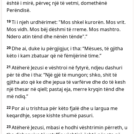
është i mirë, përveç një të vetmi, domethënë
Perëndisë.
19
Ti i njeh urdhërimet: "Mos shkel kurorën. Mos vrit.
Mos vidh. Mos bëj dëshmi të rreme. Mos mashtro.
Ndero atin tënd dhe nënën tënde".”
20
Dhe ai, duke iu përgjigjur, i tha: “Mësues, të gjitha
këto i kam zbatuar që në fëmijërinë time.”
21
Atëherë Jezusi e vështroi në fytyrë, ndjeu dashuri
për të dhe i tha: “Një gjë të mungon; shko, shit të
gjitha ato që ke dhe jepua të varfërve dhe do të kesh
një thesar në qiell; pastaj eja, merre kryqin tënd dhe
më ndiq.”
22
Por ai u trishtua për këto fjalë dhe u largua me
keqardhje, sepse kishte shumë pasuri.
23
Atëherë Jezusi, mbasi e hodhi vështrimin përreth, u