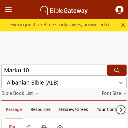
Every question Bible study raises, answered right here.
Albanian Bible (ALB)
Bible Book List
Font Size
Passage
Resources
Hebrew/Greek
Your Content