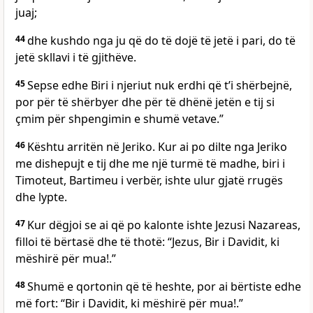
juaj;
44
dhe kushdo nga ju që do të dojë të jetë i pari, do të
jetë skllavi i të gjithëve.
45
Sepse edhe Biri i njeriut nuk erdhi që t’i shërbejnë,
por për të shërbyer dhe për të dhënë jetën e tij si
çmim për shpengimin e shumë vetave.”
46
Kështu arritën në Jeriko. Kur ai po dilte nga Jeriko
me dishepujt e tij dhe me një turmë të madhe, biri i
Timoteut, Bartimeu i verbër, ishte ulur gjatë rrugës
dhe lypte.
47
Kur dëgjoi se ai që po kalonte ishte Jezusi Nazareas,
filloi të bërtasë dhe të thotë: “Jezus, Bir i Davidit, ki
mëshirë për mua!.”
48
Shumë e qortonin që të heshte, por ai bërtiste edhe
më fort: “Bir i Davidit, ki mëshirë për mua!.”