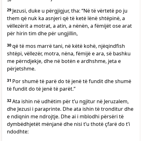
29
Jezusi, duke u përgjigjur, tha: “Në të vërtetë po ju
them që nuk ka asnjeri që të ketë lënë shtëpinë, a
vëllezërit a motrat, a atin, a nënën, a fëmijët ose arat
për hirin tim dhe për ungjillin,
30
që të mos marrë tani, në këtë kohë, njëqindfish
shtëpi, vëllezër, motra, nëna, fëmijë e ara, së bashku
me përndjekje, dhe në botën e ardhshme, jeta e
përjetshme.
31
Por shumë të parë do të jenë të fundit dhe shumë
të fundit do të jenë të parët.”
32
Ata ishin në udhëtim për t’u ngjitur në Jeruzalem,
dhe Jezusi i paraprinte. Dhe ata ishin të tronditur dhe
e ndiqnin me ndrojtje. Dhe ai i mblodhi përsëri të
dymbëdhjetët mënjanë dhe nisi t’u thotë çfarë do t’i
ndodhte: