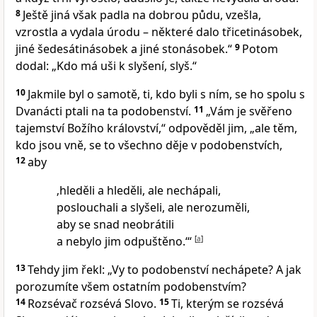
8
Ještě jiná však padla na dobrou půdu, vzešla,
vzrostla a vydala úrodu – některé dalo třicetinásobek,
jiné šedesátinásobek a jiné stonásobek.“
9
Potom
dodal: „Kdo má uši k slyšení, slyš.“
10
Jakmile byl o samotě, ti, kdo byli s ním, se ho spolu s
Dvanácti ptali na ta podobenství.
11
„Vám je svěřeno
tajemství Božího království,“ odpověděl jim, „ale těm,
kdo jsou vně, se to všechno děje v podobenstvích,
12
aby
‚hleděli a hleděli, ale nechápali,
poslouchali a slyšeli, ale nerozuměli,
aby se snad neobrátili
a nebylo jim odpuštěno.‘“
[
a
]
13
Tehdy jim řekl: „Vy to podobenství nechápete? A jak
porozumíte všem ostatním podobenstvím?
14
Rozsévač rozsévá Slovo.
15
Ti, kterým se rozsévá