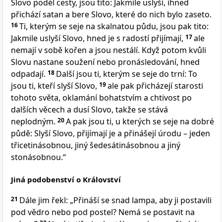
Slovo podél cesty, jsou tito: Jakmile uslyší, ihned
přichází satan a bere Slovo, které do nich bylo zaseto.
16
Ti, kterým se seje na skalnatou půdu, jsou pak tito:
Jakmile uslyší Slovo, hned je s radostí přijímají,
17
ale
nemají v sobě kořen a jsou nestálí. Když potom kvůli
Slovu nastane soužení nebo pronásledování, hned
odpadají.
18
Další jsou ti, kterým se seje do trní: To
jsou ti, kteří slyší Slovo,
19
ale pak přicházejí starosti
tohoto světa, oklamání bohatstvím a chtivost po
dalších věcech a dusí Slovo, takže se stává
neplodným.
20
A pak jsou ti, u kterých se seje na dobré
půdě: Slyší Slovo, přijímají je a přinášejí úrodu – jeden
třicetinásobnou, jiný šedesátinásobnou a jiný
stonásobnou.“
Jiná podobenství o Království
21
Dále jim řekl: „Přináší se snad lampa, aby ji postavili
pod vědro nebo pod postel? Nemá se postavit na