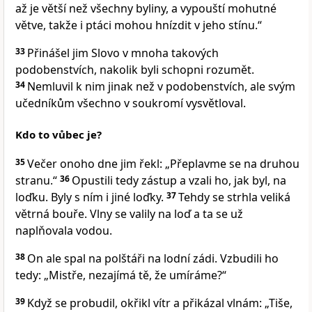
až je větší než všechny byliny, a vypouští mohutné
větve, takže i ptáci mohou hnízdit v jeho stínu.“
33
Přinášel jim Slovo v mnoha takových
podobenstvích, nakolik byli schopni rozumět.
34
Nemluvil k nim jinak než v podobenstvích, ale svým
učedníkům všechno v soukromí vysvětloval.
Kdo to vůbec je?
35
Večer onoho dne jim řekl: „Přeplavme se na druhou
stranu.“
36
Opustili tedy zástup a vzali ho, jak byl, na
loďku. Byly s ním i jiné loďky.
37
Tehdy se strhla veliká
větrná bouře. Vlny se valily na loď a ta se už
naplňovala vodou.
38
On ale spal na polštáři na lodní zádi. Vzbudili ho
tedy: „Mistře, nezajímá tě, že umíráme?“
39
Když se probudil, okřikl vítr a přikázal vlnám: „Tiše,