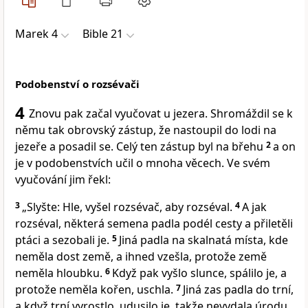
Marek 4
Bible 21
Podobenství o rozsévači
4
Znovu pak začal vyučovat u jezera. Shromáždil se k
němu tak obrovský zástup, že nastoupil do lodi na
jezeře a posadil se. Celý ten zástup byl na břehu
2
a on
je v podobenstvích učil o mnoha věcech. Ve svém
vyučování jim řekl:
3
„Slyšte: Hle, vyšel rozsévač, aby rozséval.
4
A jak
rozséval, některá semena padla podél cesty a přiletěli
ptáci a sezobali je.
5
Jiná padla na skalnatá místa, kde
neměla dost země, a ihned vzešla, protože země
neměla hloubku.
6
Když pak vyšlo slunce, spálilo je, a
protože neměla kořen, uschla.
7
Jiná zas padla do trní,
a když trní vyrostlo, udusilo je, takže nevydala úrodu.