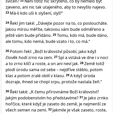
svícen?
22
Není totiž nic skrytého, co by nemělo být
zjeveno, ani nic tak utajeného, aby to nevyšlo najevo.
23
Má-li kdo uši k slyšení, slyš!“
24
Řekl jim také: „Dávejte pozor na to, co posloucháte.
Jakou mírou měříte, takovou vám bude odměřeno a
ještě vám bude přidáno.
25
Tomu, kdo má, bude dáno,
ale tomu, kdo nemá, bude vzato i to, co má.“
26
Potom řekl: „Boží království působí, jako když
člověk hodí zrno na zem.
27
Spí a vstává ve dne i v noci
a to zrno klíčí a roste, a on ani neví jak.
28
Země totiž
plodí úrodu sama od sebe – nejdříve stéblo, potom
klas a potom zralé obilí v klasu.
29
A když úroda
dozraje, ihned se chopí srpu, protože nastala žeň.“
30
Řekl také: „K čemu přirovnáme Boží království?
Jakým podobenstvím ho představíme?
31
Je jako zrnko
hořčice, které když je zaseto do země, je nejmenší ze
všech semen na zemi.
32
Jakmile je však zaseto, roste,