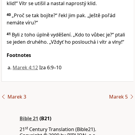
klid!“ Vítr se utišil a nastal naprostý klid.
40
„Proč se tak bojíte?“ řekl jim pak. „Ještě pořád
nemáte víru?“
41
Byli z toho úplně vyděšení. „Kdo to vůbec je?“ ptali
se jeden druhého. „Vždyť ho poslouchá i vítr a vlny!“
Footnotes
Marek 4:12
Iza 6:9–10
Marek 3
Marek 5
Bible 21
(B21)
st
21
Century Translation (Bible21).