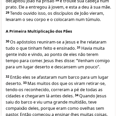
decapitou João na prisão
28
e trouxe sua cabeça num
prato. Ele a entregou à jovem, e esta a deu à sua mãe.
29
Tendo ouvido isso, os discípulos de João vieram,
levaram o seu corpo e o colocaram num túmulo.
A Primeira Multiplicação dos Pães
30
Os apóstolos reuniram-se a Jesus e lhe relataram
tudo o que tinham feito e ensinado.
31
Havia muita
gente indo e vindo, ao ponto de eles não terem
tempo para comer. Jesus lhes disse: “Venham comigo
para um lugar deserto e descansem um pouco”.
32
Então eles se afastaram num barco para um lugar
deserto.
33
Mas muitos dos que os viram retirar-se,
tendo-os reconhecido, correram a pé de todas as
cidades e chegaram lá antes deles.
34
Quando Jesus
saiu do barco e viu uma grande multidão, teve
compaixão deles, porque eram como ovelhas sem
pastor. Então começou a ensinar-lhes muitas coisas.