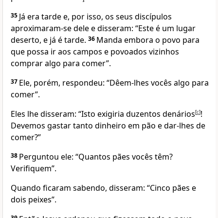
35
Já era tarde e, por isso, os seus discípulos
aproximaram-se dele e disseram: “Este é um lugar
deserto, e já é tarde.
36
Manda embora o povo para
que possa ir aos campos e povoados vizinhos
comprar algo para comer”.
37
Ele, porém, respondeu: “Dêem-lhes vocês algo para
comer”.
Eles lhe disseram: “Isto exigiria duzentos denários
[
c
]
!
Devemos gastar tanto dinheiro em pão e dar-lhes de
comer?”
38
Perguntou ele: “Quantos pães vocês têm?
Verifiquem”.
Quando ficaram sabendo, disseram: “Cinco pães e
dois peixes”.
39