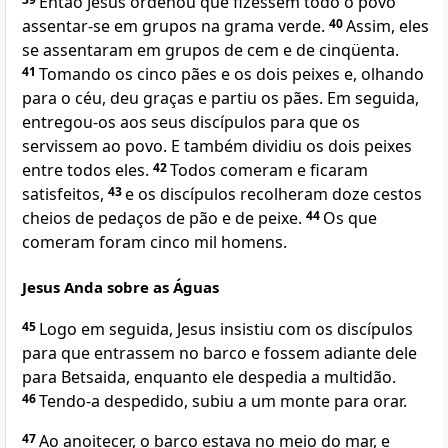
Então Jesus ordenou que fizessem todo o povo
assentar-se em grupos na grama verde.
40
Assim, eles
se assentaram em grupos de cem e de cinqüenta.
41
Tomando os cinco pães e os dois peixes e, olhando
para o céu, deu graças e partiu os pães. Em seguida,
entregou-os aos seus discípulos para que os
servissem ao povo. E também dividiu os dois peixes
entre todos eles.
42
Todos comeram e ficaram
satisfeitos,
43
e os discípulos recolheram doze cestos
cheios de pedaços de pão e de peixe.
44
Os que
comeram foram cinco mil homens.
Jesus Anda sobre as Águas
45
Logo em seguida, Jesus insistiu com os discípulos
para que entrassem no barco e fossem adiante dele
para Betsaida, enquanto ele despedia a multidão.
46
Tendo-a despedido, subiu a um monte para orar.
47
Ao anoitecer, o barco estava no meio do mar, e