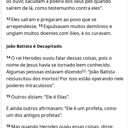
os ouvir, sacudam a poeira dos seus pés quando
saírem de lá, como testemunho contra eles”.
12
Eles saíram e pregaram ao povo que se
arrependesse.
13
Expulsavam muitos demônios e
ungiam muitos doentes com óleo, e os curavam.
João Batista é Decapitado
14
O rei Herodes ouviu falar dessas coisas, pois o
nome de Jesus havia se tornado bem conhecido.
Algumas pessoas estavam dizendo
[
a
]
: “João Batista
ressuscitou dos mortos! Por isso estão operando nele
poderes miraculosos”.
15
Outros diziam: “Ele é Elias”.
E ainda outros afirmavam: “Ele é um profeta, como
um dos antigos profetas”.
16
Mas quando Herodes ouviu essas coisas, disse: