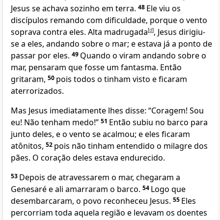
Jesus se achava sozinho em terra.
48
Ele viu os
discípulos remando com dificuldade, porque o vento
soprava contra eles. Alta madrugada
[
d
]
, Jesus dirigiu-
se a eles, andando sobre o mar; e estava já a ponto de
passar por eles.
49
Quando o viram andando sobre o
mar, pensaram que fosse um fantasma. Então
gritaram,
50
pois todos o tinham visto e ficaram
aterrorizados.
Mas Jesus imediatamente lhes disse: “Coragem! Sou
eu! Não tenham medo!”
51
Então subiu no barco para
junto deles, e o vento se acalmou; e eles ficaram
atônitos,
52
pois não tinham entendido o milagre dos
pães. O coração deles estava endurecido.
53
Depois de atravessarem o mar, chegaram a
Genesaré e ali amarraram o barco.
54
Logo que
desembarcaram, o povo reconheceu Jesus.
55
Eles
percorriam toda aquela região e levavam os doentes