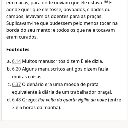
em macas, para onde ouviam que ele estava.
56
E
aonde quer que ele fosse, povoados, cidades ou
campos, levavam os doentes para as praças.
Suplicavam-lhe que pudessem pelo menos tocar na
borda do seu manto; e todos os que nele tocavam
eram curados.
Footnotes
6.14
Muitos manuscritos dizem E ele dizia.
6.20
Alguns manuscritos antigos dizem fazia
muitas coisas.
6.37
O denário era uma moeda de prata
equivalente à diária de um trabalhador braçal.
6.48
Grego:
Por volta da quarta vigília da noite
(entre
3 e 6 horas da manhã).