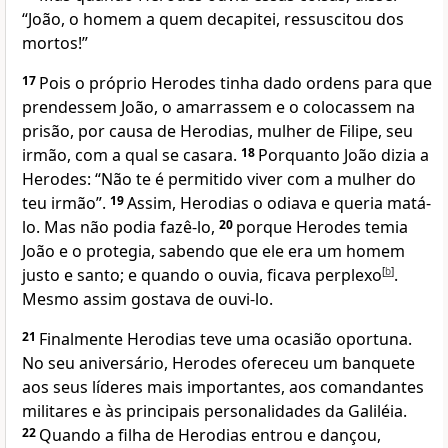
“João, o homem a quem decapitei, ressuscitou dos
mortos!”
17
Pois o próprio Herodes tinha dado ordens para que
prendessem João, o amarrassem e o colocassem na
prisão, por causa de Herodias, mulher de Filipe, seu
irmão, com a qual se casara.
18
Porquanto João dizia a
Herodes: “Não te é permitido viver com a mulher do
teu irmão”.
19
Assim, Herodias o odiava e queria matá-
lo. Mas não podia fazê-lo,
20
porque Herodes temia
João e o protegia, sabendo que ele era um homem
justo e santo; e quando o ouvia, ficava perplexo
[
b
]
.
Mesmo assim gostava de ouvi-lo.
21
Finalmente Herodias teve uma ocasião oportuna.
No seu aniversário, Herodes ofereceu um banquete
aos seus líderes mais importantes, aos comandantes
militares e às principais personalidades da Galiléia.
22
Quando a filha de Herodias entrou e dançou,