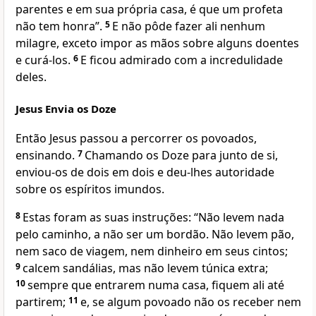
parentes e em sua própria casa, é que um profeta
não tem honra”.
5
E não pôde fazer ali nenhum
milagre, exceto impor as mãos sobre alguns doentes
e curá-los.
6
E ficou admirado com a incredulidade
deles.
Jesus Envia os Doze
Então Jesus passou a percorrer os povoados,
ensinando.
7
Chamando os Doze para junto de si,
enviou-os de dois em dois e deu-lhes autoridade
sobre os espíritos imundos.
8
Estas foram as suas instruções: “Não levem nada
pelo caminho, a não ser um bordão. Não levem pão,
nem saco de viagem, nem dinheiro em seus cintos;
9
calcem sandálias, mas não levem túnica extra;
10
sempre que entrarem numa casa, fiquem ali até
partirem;
11
e, se algum povoado não os receber nem