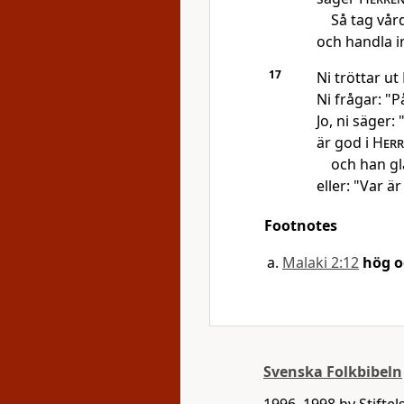
Så tag vår
och handla in
17
Ni tröttar ut
Ni frågar: "P
Jo, ni säger
är god i
Herr
och han gl
eller: "Var 
Footnotes
Malaki 2:12
hög o
Svenska Folkbibeln