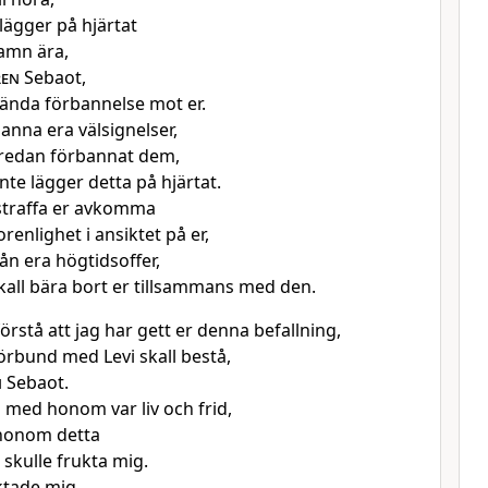
lägger på hjärtat
namn ära,
ren
Sebaot,
 sända förbannelse mot er.
banna era välsignelser,
r redan förbannat dem,
nte lägger detta på hjärtat.
l straffa er avkomma
renlighet i ansiktet på er,
ån era högtidsoffer,
all bära bort er tillsammans med den.
förstå att jag har gett er denna befallning,
förbund med Levi skall bestå,
n
Sebaot.
 med honom var liv och frid,
 honom detta
 skulle frukta mig.
ktade mig