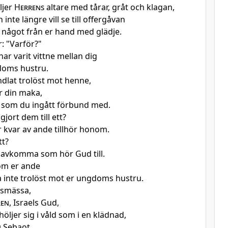
ljer
Herrens
altare med tårar, gråt och klagan,
inte längre vill se till offergåvan
t något från er hand med glädje.
: "Varför?"
ar varit vittne mellan dig
doms hustru.
dlat trolöst mot henne,
r din maka,
 som du ingått förbund med.
gjort dem till ett?
 kvar av ande tillhör honom.
tt?
 avkomma som hör Gud till.
om er ande
 inte trolöst mot er ungdoms hustru.
ilsmässa,
ren
, Israels Gud,
öljer sig i våld som i en klädnad,
n
Sebaot.