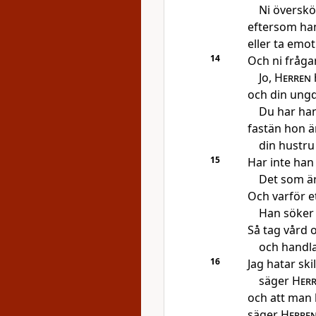
Ni överskö
eftersom han 
eller ta emo
14
Och ni frågar
Jo,
Herren
h
och din ung
Du har han
fastän hon ä
din hustru
15
Har inte han 
Det som är
Och varför e
Han söker
Så tag vård 
och handla
16
Jag hatar sk
säger
Her
och att man h
säger
Herre