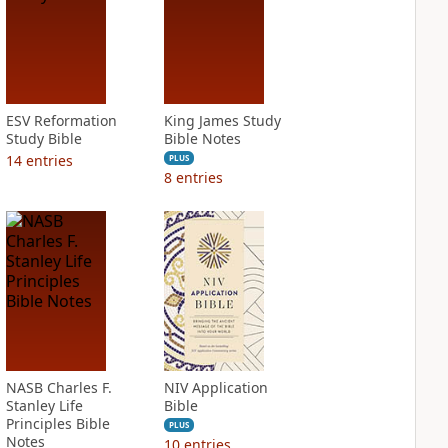
ESV Reformation
King James Study
Study Bible
Bible Notes
14
entries
PLUS
8
entries
NASB Charles F.
NIV Application
Stanley Life
Bible
Principles Bible
PLUS
Notes
10
entries