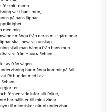
 för mitt namn.
sning var i hans mun,
fanns på hans läppar.
uppriktighet
n med mig,
mvände många från deras missgärningar.
läppar skall bevara kunskap,
ning skall man hämta från hans mun.
udbärare från
Herren
Sebaot.
kit av från vägen,
ndervisning har många kommit på fall.
rvat förbundet med Levi,
n
Sebaot.
g gjort er
ch förnedrade inför allt folket,
nte har hållit er till mina vägar
syn till människor när ni undervisar.