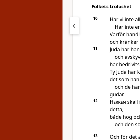
Folkets trolöshet
10
Har vi inte a
Har inte e
Varför handl
och kränker 
11
Juda har hand
och avskyv
har bedrivits
Ty Juda har 
det som han 
och de har
gudar.
12
Herren
skall 
detta,
både hög oc
och den so
13
Och för det 