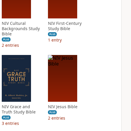
NIV Cultural
NIV First-Century
Backgrounds Study
Study Bible
Bible
PLUS
1
entry
PLUS
2
entries
NIV Grace and
NIV Jesus Bible
Truth Study Bible
PLUS
2
entries
PLUS
3
entries