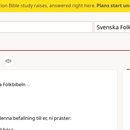
ion Bible study raises, answered right here.
Plans start u
Svenska Folk
 Folkbibeln
a befallning till er, ni präster:
ll höra,