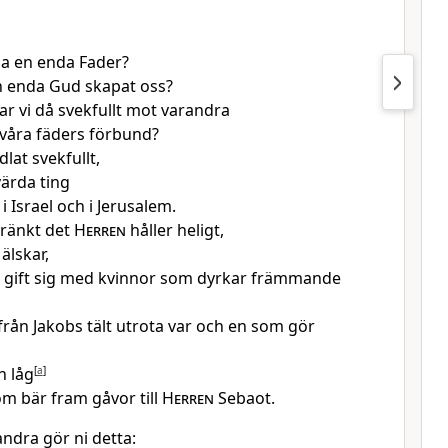
lla en enda Fader?
n enda Gud skapat oss?
ar vi då svekfullt mot varandra
våra fäders förbund?
lat svekfullt,
ärda ting
 i Israel och i Jerusalem.
kränkt det
Herren
håller heligt,
älskar,
 gift sig med kvinnor som dyrkar främmande
från Jakobs tält utrota var och en som gör
h låg
[
a
]
m bär fram gåvor till
Herren
Sebaot.
andra gör ni detta: