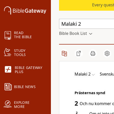
Every quest
READ
Bible Book List
THE BIBLE
STUDY
TOOLS
BIBLE GATEWAY
PLUS
Malaki 2
Svenska
BIBLE NEWS
Prästernas synd
2
EXPLORE
Och nu kommer denn
MORE
2
Om ni inte vi