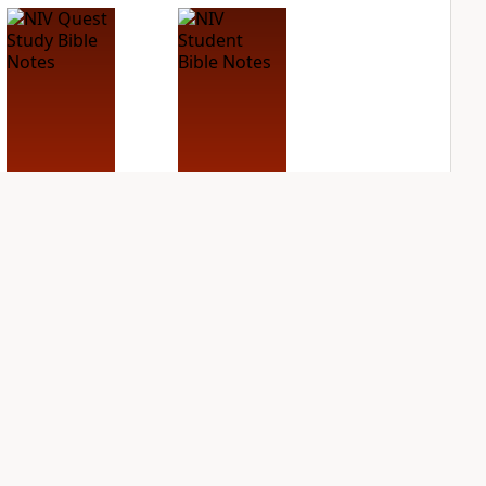
NIV Quest Study
NIV Student Bible
Bible Notes
Notes
PLUS
PLUS
10
entries
3
entries