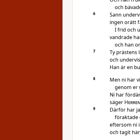
och bävade
6
Sann undervi
ingen orätt 
I frid och 
vandrade ha
och han o
7
Ty prästens 
och undervis
Han är en b
8
Men ni har vi
genom er u
Ni har fördä
säger
Herre
9
Därför har ja
föraktade o
eftersom ni i
och tagit hän