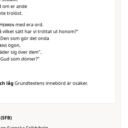
d om er ande
te trolöst.
Herren
med era ord.
å vilket sätt har vi tröttat ut honom?"
: "Den som gör det onda
ens
ögon,
äder sig över dem",
är Gud som dömer?"
ch låg
Grundtextens innebörd är osäker.
(SFB)