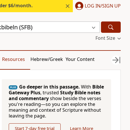
nder $6/month.
LOG IN/SIGN UP
bibeln (SFB)
Font Size
Resources
Hebrew/Greek
Your Content
Go deeper in this passage.
With
Bible
PLUS
Gateway Plus
, trusted
Study Bible notes
and commentary
show beside the verses
you're reading—so you can explore the
meaning and context of Scripture without
leaving the page.
Start 7-day free trial
Learn More