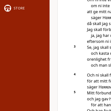
om ni inte 
STORE
att ge mitt 
säger
Her
då skall jag
Jag skall för
ja, jag ha
eftersom ni i
3
Se, jag skal
och kasta o
orenlighet fr
och man sk
4
Och ni skall 
för att mitt 
säger
Herre
5
Mitt förbund
och jag gav
för att han
Och han fru