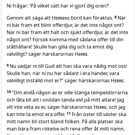
Ni frågar: ’På vilket sätt har vi gjort dig oren?’
Genom att säga att
Herrens
bord kan föraktas.
8
När
ni bär fram ett blint offerdjur, är det inte något ont?
När ni bär fram ett halt och sjukt offerdjur, är det inte
något ont? Försök komma med sådana offer till din
ståthållare! Skulle han gilla dig och ta emot dig
välvilligt? säger härskarornas
Herre
.
9
Nu vädjar ni till Gud att han ska vara nådig mot oss!
Skulle han, när ni nu har sådant i era händer, vara
välvilligt inställd mot er?” säger härskarornas
Herre
.
10
”Om ändå någon av er ville stänga tempeldörrarna
och låta bli att i onödan tända eld på mitt altare! Jag
vill inte veta av er, säger härskarornas
Herre
, och jag
kan inte ta emot era offer.
11
Från öster till väster ska
mitt namn bli stort bland folken. På alla platser ska
man bära fram rökelse och rena offer åt mitt namn,