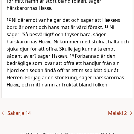
för mitt namn är stort bland folken, säger
härskarornas
Herre
.
12
Ni däremot vanhelgar det och säger att
Herrens
bord är orent och hans mat är värd förakt.
13
Ni
säger: ’Så besvärligt!’ och fnyser bara, säger
härskarornas
Herre
. Ni kommer med stulna, halta och
sjuka djur för att offra. Skulle jag kunna ta emot
sådant av er? säger
Herren
.
14
Förbannad är den
bedräglige som lovar att offra ett handjur från sin
hjord och sedan ändå offrar ett missbildat djur åt
Herren. För jag är en stor kung, säger härskarornas
Herre
, och mitt namn är fruktat bland folken.
Sakarja 14
Malaki 2