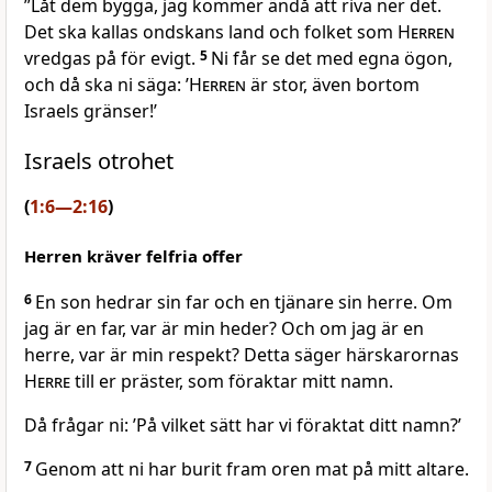
”Låt dem bygga, jag kommer ändå att riva ner det.
Det ska kallas ondskans land och folket som
Herren
vredgas på för evigt.
5
Ni får se det med egna ögon,
och då ska ni säga: ’
Herren
är stor, även bortom
Israels gränser!’
Israels otrohet
(
1:6—2:16
)
Herren kräver felfria offer
6
En son hedrar sin far och en tjänare sin herre. Om
jag är en far, var är min heder? Och om jag är en
herre, var är min respekt? Detta säger härskarornas
Herre
till er präster, som föraktar mitt namn.
Då frågar ni: ’På vilket sätt har vi föraktat ditt namn?’
7
Genom att ni har burit fram oren mat på mitt altare.