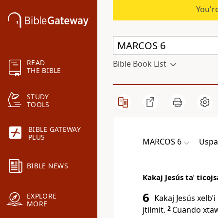
You're
READ
Bible Book List
THE BIBLE
STUDY
TOOLS
BIBLE GATEWAY
PLUS
MARCOS 6
Uspa
BIBLE NEWS
Kakaj Jesús taˈ ticojsa
6
EXPLORE
Kakaj Jesús xelbˈi c
MORE
jtilmit.
2
Cuando xtaw k