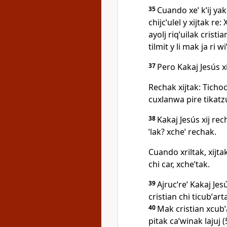
35
Cuando xeˈ kˈij yak 
chijcˈulel y xijtak re: 
ayolj riqˈuilak cristia
tilmit y li mak ja ri 
37
Pero Kakaj Jesús xi
Rechak xijtak: Tichoc
cuxlanwa pire tikatzu
38
Kakaj Jesús xij rec
ˈlak? xcheˈ rechak.
Cuando xriltak, xijta
chi car, xcheˈtak.
39
Ajrucˈreˈ Kakaj Jesús
cristian chi ticubˈart
40
Mak cristian xcubˈa
pitak caˈwinak lajuj (5