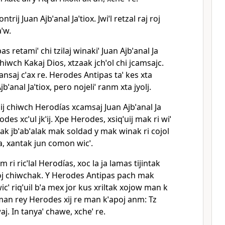
ontrij Juan Ajbˈanal Jaˈtiox. Jwiˈl retzal raj roj
ˈw.
as retamiˈ chi tzilaj winakiˈ Juan Ajbˈanal Ja
 chiwch Kakaj Dios, xtzaak jchˈol chi jcamsajc.
 xansaj cˈax re. Herodes Antipas taˈ kes xta
jbˈanal Jaˈtiox, pero nojeliˈ ranm xta jyolj.
ij chiwch Herodías xcamsaj Juan Ajbˈanal Ja
odes xcˈul jkˈij. Xpe Herodes, xsiqˈuij mak ri wiˈ
mak jbˈabˈalak mak soldad y mak winak ri cojol
lea, xantak jun comon wicˈ.
ri ricˈlal Herodías, xoc la ja lamas tijintak
ojoj chiwchak. Y Herodes Antipas pach mak
wicˈ riqˈuil bˈa mex jor kus xriltak xojow man k
 man rey Herodes xij re man kˈapoj anm: Tz
j. In tanyaˈ chawe, xcheˈ re.