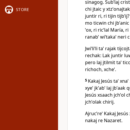
sinagog. Subˈlaj cris
chi jtaic y xtzˈonajta
STORE
juntir ri, ri tijin tijb
mo ticwin chi jbˈanic
ˈox, ri ricˈlal María,
ranabˈ wiˈtakaˈ neri c
Jwiˈliˈli taˈ rajak tijco
rechak: Lak juntir luwa
pero laj jtilmit taˈ tic
richoch, xcheˈ.
5
Kakaj Jesús taˈ xnaˈ
xyeˈ jkˈabˈ laj jbˈaak q
Jesús xsaach jchˈol ch
jchˈolak chirij.
Ajrucˈreˈ Kakaj Jesús x
nakaj re Nazaret.