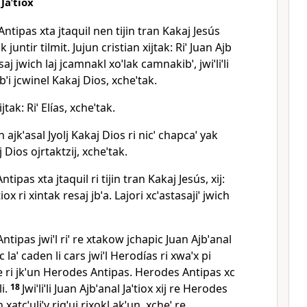
Jaˈtiox
tipas xta jtaquil nen tijin tran Kakaj Jesús
ak juntir tilmit. Jujun cristian xijtak: Riˈ Juan Ajb
asaj jwich laj jcamnakl xoˈlak camnakibˈ, jwiˈliˈli
tbˈi jcwinel Kakaj Dios, xcheˈtak.
ijtak: Riˈ Elías, xcheˈtak.
jun ajkˈasal Jyolj Kakaj Dios ri nicˈ chapcaˈ yak
j Dios ojrtaktzij, xcheˈtak.
pas xta jtaquil ri tijin tran Kakaj Jesús, xij:
tiox ri xintak resaj jbˈa. Lajori xcˈastasajiˈ jwich
Antipas jwiˈl riˈ re xtakow jchapic Juan Ajbˈanal
c laˈ caden li cars jwiˈl Herodías ri xwaˈx pi
e ri jkˈun Herodes Antipas. Herodes Antipas xc
i.
18
Jwiˈliˈli Juan Ajbˈanal Jaˈtiox xij re Herodes
 xatcˈuliˈy riqˈui rixokl akˈun, xcheˈ re.