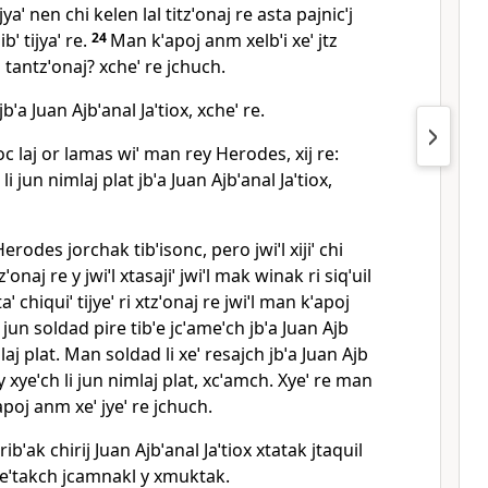
ijyaˈ nen chi kelen lal titzˈonaj re asta pajnicˈj
bˈ tijyaˈ re.
24
Man kˈapoj anm xelbˈi xeˈ jtz
 tantzˈonaj? xcheˈ re jchuch.
jbˈa Juan Ajbˈanal Jaˈtiox, xcheˈ re.
 laj or lamas wiˈ man rey Herodes, xij re:
i jun nimlaj plat jbˈa Juan Ajbˈanal Jaˈtiox,
erodes jorchak tibˈisonc, pero jwiˈl xijiˈ chi
zˈonaj re y jwiˈl xtasajiˈ jwiˈl mak winak ri siqˈuil
 taˈ chiquiˈ tijyeˈ ri xtzˈonaj re jwiˈl man kˈapoj
i jun soldad pire tibˈe jcˈameˈch jbˈa Juan Ajb
imlaj plat. Man soldad li xeˈ resajch jbˈa Juan Ajb
y xyeˈch li jun nimlaj plat, xcˈamch. Xyeˈ re man
poj anm xeˈ jyeˈ re jchuch.
ibˈak chirij Juan Ajbˈanal Jaˈtiox xtatak jtaquil
ameˈtakch jcamnakl y xmuktak.