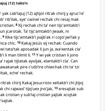
ajuj (12) takoˈn
yak cabˈlajuj (12) ajtijol ribˈak chirij y ajrucˈreˈ
abˈ ribˈilak, xyeˈ cwinel rechak chi resaj mak
cristian.
8
Xij rechak chi taˈ nen tijcˈamtakbˈi
ujun jcarotak. Taˈ tijcˈamtakbˈi jwaak, ni
.
9
Xike tijcˈamtakbˈi jxajbˈak ri cojol jwiˈlak y
nica chic.
10
Kakaj Jesús xij rechak: Cuando
y wi tataˈtak aposadak li jun ja, waˈxentak claˈ
ˈi li man tilmit li.
11
Y wi yak cristian li jono
 taˈ rajak tijtatak ayoljak, elantakbˈi claˈ. Can
awakanak pire cˈutbˈire chiwchak chi taˈ tzi
ˈultak, xcheˈ rechak.
 ribˈak chirij Kakaj Jesucristo xeltakbˈi chi jtijoj
k chi rajwaxiˈ tijqˈuex jnoˈjak,
13
xresajtak sub
nmak cristian y subˈlaj cristian yajtak xcojtak
bˈsajtak.