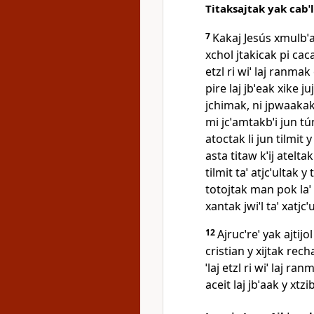
Titaksajtak yak cabˈl
7
Kakaj Jesús xmulbˈaˈ 
xchol jtakicak pi cac
etzl ri wiˈ laj ranmak 
pire laj jbˈeak xike j
jchimak, ni jpwaakak
mi jcˈamtakbˈi jun tú
atoctak li jun tilmit 
asta titaw kˈij ateltakb
tilmit taˈ atjcˈultak y
totojtak man pok laˈ 
xantak jwiˈl taˈ xatjc
12
Ajrucˈreˈ yak ajtijol
cristian y xijtak recha
ˈlaj etzl ri wiˈ laj ra
aceit laj jbˈaak y xtzi