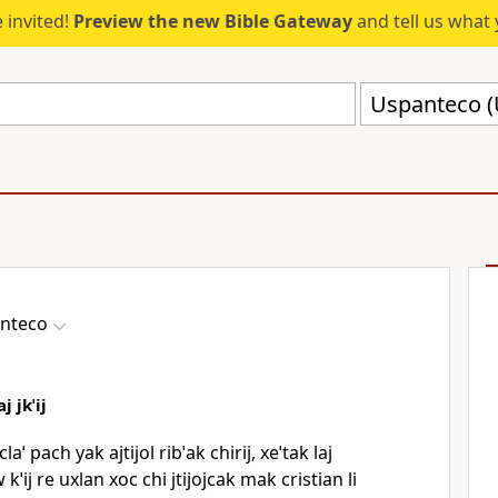
 invited!
Preview the new Bible Gateway
and tell us what 
Uspanteco (
nteco
j jkˈij
laˈ pach yak ajtijol ribˈak chirij, xeˈtak laj
ˈij re uxlan xoc chi jtijojcak mak cristian li