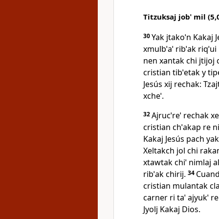
Titzuksaj jobˈ mil (5
30
Yak jtakoˈn Kakaj Je
xmulbˈaˈ ribˈak riqˈui
nen xantak chi jtijoj 
cristian tibˈetak y tipe
Jesús xij rechak: Tzaj
xcheˈ.
32
Ajrucˈreˈ rechak xe
cristian chˈakap re n
Kakaj Jesús pach yak aj
Xeltakch jol chi rakan
xtawtak chiˈ nimlaj 
ribˈak chirij.
34
Cuando
cristian mulantak claˈ
carner ri taˈ ajyukˈ re
Jyolj Kakaj Dios.