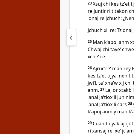
23
Xsuj chi kes tzˈet t
re juntir ri titakon chi
ˈonaj re jchuch: ¿Nen
Jchuch xij re: Tzˈonaj 
25
Man kˈapoj anm xoc
Chwaj chi tayeˈ chwe l
xcheˈ re.
26
Ajrucˈreˈ man rey H
kes tzˈet tijyaˈ nen tit
jwiˈl, taˈ xnaˈw xij chi
anm.
27
Laj or xtakbˈ
ˈanal Jaˈtiox li jun n
ˈanal Jaˈtiox li cars
28
kˈapoj anm y man kˈa
29
Cuando yak ajtijol r
ri xansaj re, xeˈ jcˈ