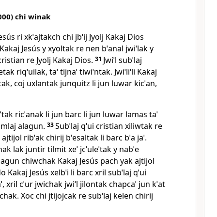
,000) chi winak
sús ri xkˈajtakch chi jbˈij Jyolj Kakaj Dios
 Kakaj Jesús y xyoltak re nen bˈanal jwiˈlak y
cristian re Jyolj Kakaj Dios.
31
Jwiˈl subˈlaj
tak riqˈuilak, taˈ tijnaˈ tiwiˈntak. Jwiˈliˈli Kakaj
tak, coj uxlantak junquitz li jun luwar kicˈan,
ˈtak ricˈanak li jun barc li jun luwar lamas taˈ
imlaj alagun.
33
Subˈlaj qˈui cristian xiliwtak re
tijol ribˈak chirij bˈesaltak li barc bˈa jaˈ.
ak lak juntir tilmit xeˈ jcˈuleˈtak y nabˈe
alagun chiwchak Kakaj Jesús pach yak ajtijol
 Kakaj Jesús xelbˈi li barc xril subˈlaj qˈui
, xril cˈur jwichak jwiˈl jilontak chapcaˈ jun kˈat
chak. Xoc chi jtijojcak re subˈlaj kelen chirij