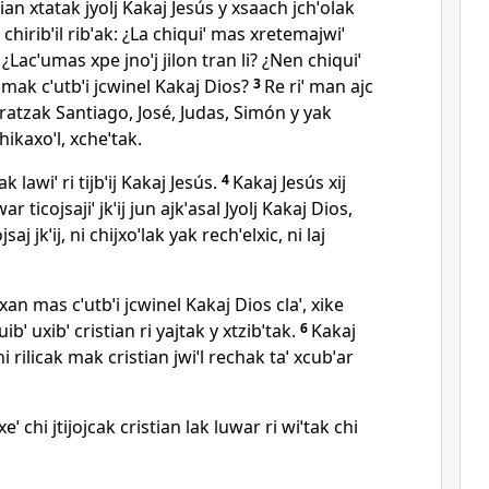
tian xtatak jyolj Kakaj Jesús y xsaach jchˈolak
k chiribˈil ribˈak: ¿La chiquiˈ mas xretemajwiˈ
ˈij? ¿Lacˈumas xpe jnoˈj jilon tran li? ¿Nen chiquiˈ
 mak cˈutbˈi jcwinel Kakaj Dios?
3
Re riˈ man ajc
 ri ratzak Santiago, José, Judas, Simón y yak
hikaxoˈl, xcheˈtak.
jtak lawiˈ ri tijbˈij Kakaj Jesús.
4
Kakaj Jesús xij
r ticojsajiˈ jkˈij jun ajkˈasal Jyolj Kakaj Dios,
ojsaj jkˈij, ni chijxoˈlak yak rechˈelxic, ni laj
 xan mas cˈutbˈi jcwinel Kakaj Dios claˈ, xike
uibˈ uxibˈ cristian ri yajtak y xtzibˈtak.
6
Kakaj
i rilicak mak cristian jwiˈl rechak taˈ xcubˈar
eˈ chi jtijojcak cristian lak luwar ri wiˈtak chi