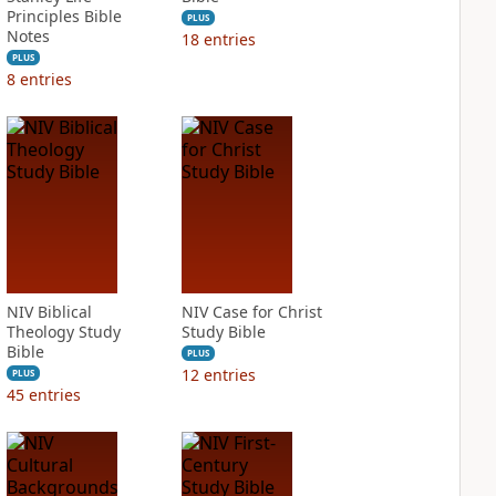
Principles Bible
PLUS
Notes
18
entries
PLUS
8
entries
NIV Biblical
NIV Case for Christ
Theology Study
Study Bible
Bible
PLUS
12
entries
PLUS
45
entries