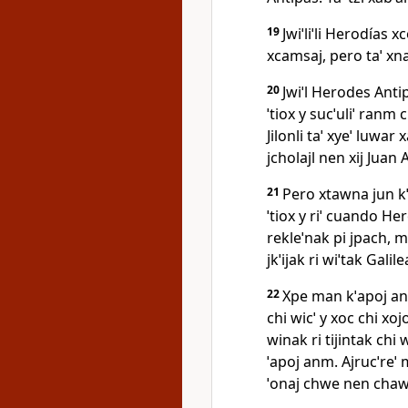
19
Jwiˈliˈli Herodías xc
xcamsaj, pero taˈ xna
20
Jwiˈl Herodes Antip
ˈtiox y sucˈuliˈ ranm
Jilonli taˈ xyeˈ luwar
jcholajl nen xij Juan A
21
Pero xtawna jun kˈ
ˈtiox y riˈ cuando Her
rekleˈnak pi jpach, 
jkˈijak ri wiˈtak Gali
22
Xpe man kˈapoj anm 
chi wicˈ y xoc chi x
winak ri tijintak chi 
ˈapoj anm. Ajrucˈreˈ
ˈonaj chwe nen chawa