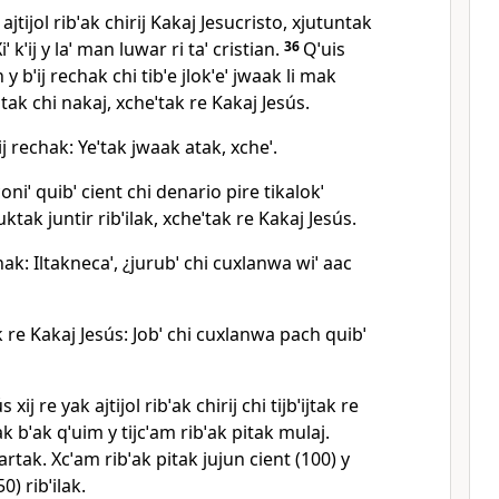
ajtijol ribˈak chirij Kakaj Jesucristo, xjutuntak
Xiˈ kˈij y laˈ man luwar ri taˈ cristian.
36
Qˈuis
n y bˈij rechak chi tibˈe jlokˈeˈ jwaak li mak
wiˈtak chi nakaj, xcheˈtak re Kakaj Jesús.
j rechak: Yeˈtak jwaak atak, xcheˈ.
oniˈ quibˈ cient chi denario pire tikalokˈ
ktak juntir ribˈilak, xcheˈtak re Kakaj Jesús.
hak: Iltaknecaˈ, ¿jurubˈ chi cuxlanwa wiˈ aac
k re Kakaj Jesús: Jobˈ chi cuxlanwa pach quibˈ
 xij re yak ajtijol ribˈak chirij chi tijbˈijtak re
ak bˈak qˈuim y tijcˈam ribˈak pitak mulaj.
rtak. Xcˈam ribˈak pitak jujun cient (100) y
0) ribˈilak.