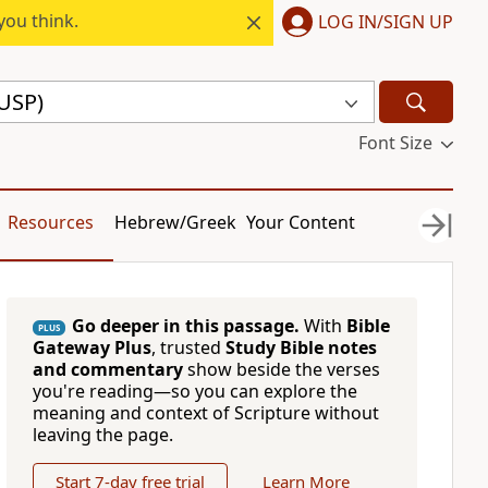
you think.
LOG IN/SIGN UP
USP)
Font Size
Resources
Hebrew/Greek
Your Content
Go deeper in this passage.
With
Bible
PLUS
Gateway Plus
, trusted
Study Bible notes
and commentary
show beside the verses
you're reading—so you can explore the
meaning and context of Scripture without
leaving the page.
Start 7-day free trial
Learn More