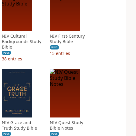
NIV Cultural
NIV First-Century
Backgrounds Study
Study Bible
Bible
PLUS
15
entries
PLUS
38
entries
NIV Grace and
NIV Quest Study
Truth Study Bible
Bible Notes
PLUS
PLUS