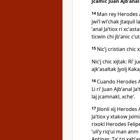
Jcamic Juan Ajbˈanal 
14
Man rey Herodes An
jwiˈl wiˈchak jtaquil l
ˈanal Jaˈtiox ri xcˈast
ticwin chi jbˈanic cˈu
15
Nicˈj cristian chic x
Nicˈj chic xijtak: Riˈ 
ajkˈasaltak Jyolj Kaka
16
Cuando Herodes Anti
Li riˈ Juan Ajbˈanal Jaˈ
laj jcamnakl, xcheˈ.
17
Jilonli xij Herodes 
Jaˈtiox y xtakow jximi
rixokl Herodes Felip
ˈuliˈy riqˈui man anm l
Antipas: Taˈ tzi xabˈan