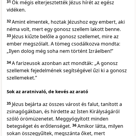
31
Ők mégis elterjesztették Jézus hírét az egész
vidéken.
32
Amint elmentek, hoztak Jézushoz egy embert, aki
néma volt, mert egy gonosz szellem lakott benne.
33
Jézus kiűzte belőle a gonosz szellemet, mire az
ember megszólalt. A tömeg csodálkozva mondta:
„Ilyen dolog még soha nem történt Izráelben!”
34
A farizeusok azonban azt mondták: „A gonosz
szellemek fejedelmének segítségével űzi ki a gonosz
szellemeket.”
Sok az aratnivaló, de kevés az arató
35
Jézus bejárta az összes várost és falut, tanított a
zsinagógákban, és hirdette az Isten Királyságáról
szóló örömüzenetet. Meggyógyított minden
betegséget és erőtlenséget.
36
Amikor látta, milyen
sokan összegyűltek, megszánta őket, mert