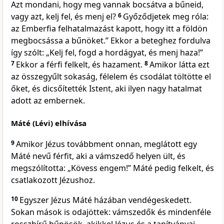
Azt mondani, hogy meg vannak bocsátva a bűneid,
vagy azt, kelj fel, és menj el?
6
Győződjetek meg róla:
az Emberfia felhatalmazást kapott, hogy itt a földön
megbocsássa a bűnöket.” Ekkor a beteghez fordulva
így szólt: „Kelj fel, fogd a hordágyat, és menj haza!”
7
Ekkor a férfi felkelt, és hazament.
8
Amikor látta ezt
az összegyűlt sokaság, félelem és csodálat töltötte el
őket, és dicsőítették Istent, aki ilyen nagy hatalmat
adott az embernek.
Máté (Lévi) elhívása
9
Amikor Jézus továbbment onnan, meglátott egy
Máté nevű férfit, aki a vámszedő helyen ült, és
megszólította: „Kövess engem!” Máté pedig felkelt, és
csatlakozott Jézushoz.
10
Egyszer Jézus Máté házában vendégeskedett.
Sokan mások is odajöttek: vámszedők és mindenféle