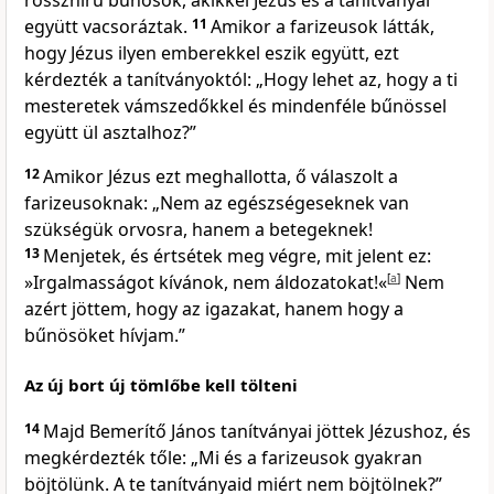
rosszhírű bűnösök, akikkel Jézus és a tanítványai
együtt vacsoráztak.
11
Amikor a farizeusok látták,
hogy Jézus ilyen emberekkel eszik együtt, ezt
kérdezték a tanítványoktól: „Hogy lehet az, hogy a ti
mesteretek vámszedőkkel és mindenféle bűnössel
együtt ül asztalhoz?”
12
Amikor Jézus ezt meghallotta, ő válaszolt a
farizeusoknak: „Nem az egészségeseknek van
szükségük orvosra, hanem a betegeknek!
13
Menjetek, és értsétek meg végre, mit jelent ez:
»Irgalmasságot kívánok, nem áldozatokat!«
[
a
]
Nem
azért jöttem, hogy az igazakat, hanem hogy a
bűnösöket hívjam.”
Az új bort új tömlőbe kell tölteni
14
Majd Bemerítő János tanítványai jöttek Jézushoz, és
megkérdezték tőle: „Mi és a farizeusok gyakran
böjtölünk. A te tanítványaid miért nem böjtölnek?”