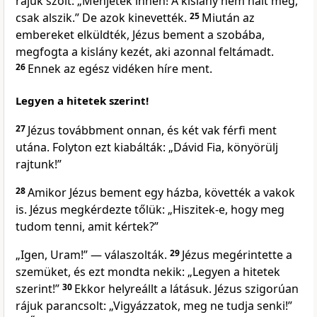
rájuk szólt: „Menjetek innen! A kislány nem halt meg,
csak alszik.” De azok kinevették.
25
Miután az
embereket elküldték, Jézus bement a szobába,
megfogta a kislány kezét, aki azonnal feltámadt.
26
Ennek az egész vidéken híre ment.
Legyen a hitetek szerint!
27
Jézus továbbment onnan, és két vak férfi ment
utána. Folyton ezt kiabálták: „Dávid Fia, könyörülj
rajtunk!”
28
Amikor Jézus bement egy házba, követték a vakok
is. Jézus megkérdezte tőlük: „Hiszitek-e, hogy meg
tudom tenni, amit kértek?”
„Igen, Uram!” — válaszolták.
29
Jézus megérintette a
szemüket, és ezt mondta nekik: „Legyen a hitetek
szerint!”
30
Ekkor helyreállt a látásuk. Jézus szigorúan
rájuk parancsolt: „Vigyázzatok, meg ne tudja senki!”