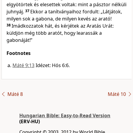
elgyötörtek és elesettek voltak: mint a pásztor nélküli
juhnyáj.
37
Ekkor a tanítványaihoz fordult: „Látjátok,
milyen sok a gabona, de milyen kevés az arató!
38
Imádkozzatok hát, és kérjétek az Aratás Urát:
küldjön még több aratót, hogy learassák a
gabonáját!”
Footnotes
Máté 9:13
Idézet: Hós 6:6.
Máté 8
Máté 10
Hungarian Bible: Easy-to-Read Version
(ERV-HU)
Copyright © 2003, 2012 by World Bible