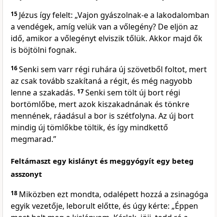
15
Jézus így felelt: „Vajon gyászolnak-e a lakodalomban
a vendégek, amíg velük van a vőlegény? De eljön az
idő, amikor a vőlegényt elviszik tőlük. Akkor majd ők
is böjtölni fognak.
16
Senki sem varr régi ruhára új szövetből foltot, mert
az csak tovább szakítaná a régit, és még nagyobb
lenne a szakadás.
17
Senki sem tölt új bort régi
bortömlőbe, mert azok kiszakadnának és tönkre
mennének, ráadásul a bor is szétfolyna. Az új bort
mindig új tömlőkbe töltik, és így mindkettő
megmarad.”
Feltámaszt egy kislányt és meggyógyít egy beteg
asszonyt
18
Miközben ezt mondta, odalépett hozzá a zsinagóga
egyik vezetője, leborult előtte, és úgy kérte: „Éppen