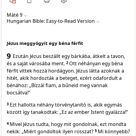
Máté 9
Hungarian Bible: Easy-to-Read Version
Jézus meggyógyít egy béna férfit
9
Ezután Jézus beszállt egy bárkába, átkelt a tavon,
és a saját városába ment.
2
Ott néhányan egy béna
férfit vittek hozzá hordágyon. Jézus látta azoknak a
hitét, akik hordozták a beteget, ezért odafordult a
bénához: „Bízzál fiam, a bűneid meg vannak
bocsátva!”
3
Ezt hallotta néhány törvénytanító is, akik egymás
között így tanakodtak: „Ez az ember Istent gyalázza!”
4
Mivel Jézus tudta, hogy mit gondolnak, ezt mondta
nekik: „Miért gondoltok ilyen rosszat?
5
Mi könnyebb?