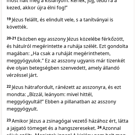
most halt meg a kislányom. Kérlek, jöjj, tedd rá a
kezed, akkor újra élni fog!”
19
Jézus felállt, és elindult vele, s a tanítványai is
követték.
20-21
Eközben egy asszony Jézus közelébe férkőzött,
és hátulról megérintette a ruhája szélét. Ezt gondolta
magában: „Ha csak a ruháját megérinthetem,
meggyógyulok.” Ez az asszony ugyanis már tizenkét
éve olyan betegségben szenvedett, amely állandó
vérzéssel járt.
22
Jézus hátrafordult, ránézett az asszonyra, és ezt
mondta: „Bízzál, leányom: mivel hittél,
meggyógyultál!” Ebben a pillanatban az asszony
meggyógyult.
23
Amikor Jézus a zsinagógai vezető házához ért, látta
a jajgató tömeget és a hangszereseket.
24
Azonnal