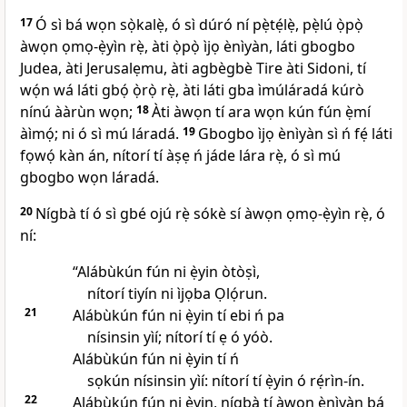
17
Ó sì bá wọn sọ̀kalẹ̀, ó sì dúró ní pẹ̀tẹ́lẹ̀, pẹ̀lú ọ̀pọ̀
àwọn ọmọ-ẹ̀yìn rẹ̀, àti ọ̀pọ̀ ìjọ ènìyàn, láti gbogbo
Judea, àti Jerusalẹmu, àti agbègbè Tire àti Sidoni, tí
wọ́n wá láti gbọ́ ọ̀rọ̀ rẹ̀, àti láti gba ìmúláradá kúrò
nínú ààrùn wọn;
18
Àti àwọn tí ara wọn kún fún ẹ̀mí
àìmọ́; ni ó sì mú láradá.
19
Gbogbo ìjọ ènìyàn sì ń fẹ́ láti
fọwọ́ kàn án, nítorí tí àṣẹ ń jáde lára rẹ̀, ó sì mú
gbogbo wọn láradá.
20
Nígbà tí ó sì gbé ojú rẹ̀ sókè sí àwọn ọmọ-ẹ̀yìn rẹ̀, ó
ní:
“Alábùkún fún ni ẹ̀yin òtòṣì,
nítorí tiyín ni ìjọba Ọlọ́run.
21
Alábùkún fún ni ẹ̀yin tí ebi ń pa
nísinsin yìí; nítorí tí ẹ ó yóò.
Alábùkún fún ni ẹ̀yin tí ń
sọkún nísinsin yìí: nítorí tí ẹ̀yin ó rẹ́rìn-ín.
22
Alábùkún fún ni ẹ̀yin, nígbà tí àwọn ènìyàn bá