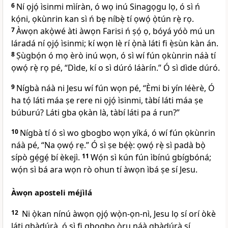
6
Ní ọjọ́ ìsinmi mìíràn, ó wọ inú Sinagọgu lọ, ó sì ń
kọ́ni, ọkùnrin kan sì ń bẹ níbẹ̀ tí ọwọ́ ọ̀tún rẹ̀ rọ.
7
Àwọn akọ̀wé àti àwọn Farisi ń ṣọ́ ọ, bóyá yóò mú un
láradá ní ọjọ́ ìsinmi; kí wọn lè rí ọ̀nà láti fi ẹ̀sùn kàn án.
8
Ṣùgbọ́n ó mọ èrò inú wọn, ó sì wí fún ọkùnrin náà tí
ọwọ́ rẹ̀ rọ pé,
“Dìde, kí o sì dúró láàrín.”
Ó sì dìde dúró.
9
Nígbà náà ni Jesu wí fún wọn pé,
“Èmi bi yín léèrè, Ó
ha tọ́ láti máa ṣe rere ni ọjọ́ ìsinmi, tàbí láti máa ṣe
búburú? Láti gba ọkàn là, tàbí láti pa á run?”
10
Nígbà tí ó sì wo gbogbo wọn yíká, ó wí fún ọkùnrin
náà pé,
“Na ọwọ́ rẹ.”
Ó sì ṣe bẹ́ẹ̀: ọwọ́ rẹ̀ sì padà bọ̀
sípò gẹ́gẹ́ bí èkejì.
11
Wọ́n sì kún fún ìbínú gbígbóná;
wọ́n sì bá ara wọn rò ohun tí àwọn ìbá ṣe sí Jesu.
Àwọn aposteli méjìlá
12
Ni ọ̀kan nínú àwọn ọjọ́ wọ̀n-ọn-nì, Jesu lọ sí orí òkè
láti gbàdúrà, ó sì fi gbogbo òru náà gbàdúrà sí