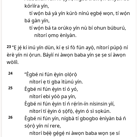
kórìíra yín,
tí wọ́n bá yà yín kúrò nínú ẹgbẹ́ wọn, tí wọ́n
bá gàn yín,
tí wọ́n bá ta orúkọ yín nù bí ohun búburú,
nítorí ọmọ ènìyàn.
23
“Ẹ jẹ́ kí inú yín dùn, kí ẹ sì fò fún ayọ̀, nítorí púpọ̀ ní
èrè yín ni ọ̀run. Báyìí ni àwọn baba yín ṣe ṣe sí àwọn
wòlíì.
24
“Ègbé ni fún ẹ̀yin ọlọ́rọ̀
nítorí ẹ ti gba ìtùnú yín.
25
Ègbé ni fún ẹ̀yin tí ó yó,
nítorí ebi yóò pa yín,
Ègbé ni fún ẹ̀yin tí ń rẹ́rìn-ín nísinsin yìí,
nítorí tí ẹ̀yin ó ṣọ̀fọ̀, ẹ̀yin ó sì sọkún.
26
Ègbé ni fún yín, nígbà tí gbogbo ènìyàn bá ń
sọ̀rọ̀ yín ní rere,
nítorí bẹ́ẹ̀ gẹ́gẹ́ ni àwọn baba wọn ṣe sí