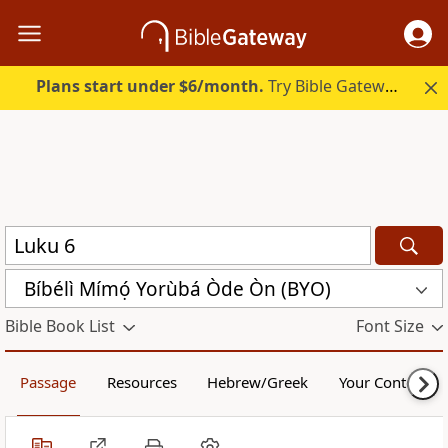
Plans start under $6/month.
Try Bible Gateway Plus.
Bíbélì Mímọ́ Yorùbá Òde Òn (BYO)
Bible Book List
Font Size
Passage
Resources
Hebrew/Greek
Your Content