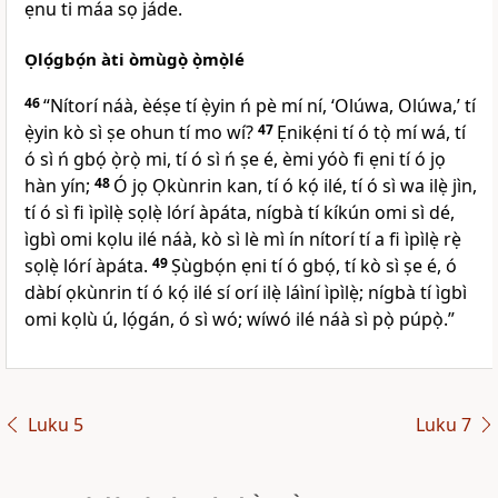
ẹnu ti máa sọ jáde.
Ọlọ́gbọ́n àti òmùgọ̀ ọ̀mọ̀lé
46
“Nítorí náà, èéṣe tí ẹ̀yin ń pè mí ní, ‘Olúwa, Olúwa,’ tí
ẹ̀yin kò sì ṣe ohun tí mo wí?
47
Ẹnikẹ́ni tí ó tọ̀ mí wá, tí
ó sì ń gbọ́ ọ̀rọ̀ mi, tí ó sì ń ṣe é, èmi yóò fi ẹni tí ó jọ
hàn yín;
48
Ó jọ Ọkùnrin kan, tí ó kọ́ ilé, tí ó sì wa ilẹ̀ jìn,
tí ó sì fi ìpìlẹ̀ sọlẹ̀ lórí àpáta, nígbà tí kíkún omi sì dé,
ìgbì omi kọlu ilé náà, kò sì lè mì ín nítorí tí a fi ìpìlẹ̀ rẹ̀
sọlẹ̀ lórí àpáta.
49
Ṣùgbọ́n ẹni tí ó gbọ́, tí kò sì ṣe é, ó
dàbí ọkùnrin tí ó kọ́ ilé sí orí ilẹ̀ láìní ìpìlẹ̀; nígbà tí ìgbì
omi kọlù ú, lọ́gán, ó sì wó; wíwó ilé náà sì pọ̀ púpọ̀.”
Luku 5
Luku 7