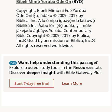
Bíbélì Mímọ́ Yorùbá Òde Òn
(BYO)
Copyright: Bíbélì Mímọ́ ní Èdè Yorùbá
Òde-Òní Ẹ̀tọ́ àdàkọ © 2009, 2017 by
Biblica, Inc. A lò ó nípa ìgbàyọ̀ǹda láti ọwọ́
Bíbílíkà Inc. Ààbò lórí ẹ̀tọ́ àdàkọ yìí múlẹ̀
jákèjádò àgbáyé. Yoruba Contemporary
Bible Copyright © 2009, 2017 by Biblica,
Inc.® Used by permission of Biblica, Inc.®
All rights reserved worldwide.
Want help understanding this passage?
PLUS
Explore trusted study tools in the
Resources
tab.
Discover
deeper insight
with Bible Gateway Plus.
Start 7-day free trial
Learn More