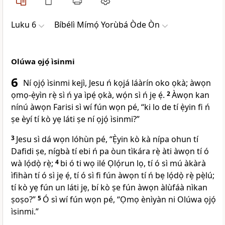
Luku 6
Bíbélì Mímọ́ Yorùbá Òde Òn
Olúwa ọjọ́ ìsinmi
6
Ní ọjọ́ ìsinmi kejì, Jesu ń kọjá láàrín oko ọkà; àwọn
ọmọ-ẹ̀yìn rẹ̀ sì ń ya ìpẹ́ ọkà, wọ́n sì ń jẹ ẹ́.
2
Àwọn kan
nínú àwọn Farisi sì wí fún wọn pé, “ki lo de tí ẹ̀yin fi ń
ṣe èyí tí kò yẹ láti ṣe ní ọjọ́ ìsinmi?”
3
Jesu sì dá wọn lóhùn pé,
“Ẹ̀yin kò kà nípa ohun tí
Dafidi ṣe, nígbà tí ebi ń pa òun tìkára rẹ̀ àti àwọn tí ó
wà lọ́dọ̀ rẹ̀;
4
bi ó ti wọ ilé Ọlọ́run lọ, tí ó sì mú àkàrà
ìfihàn tí ó sì jẹ ẹ́, tí ó sì fi fún àwọn tí ń bẹ lọ́dọ̀ rẹ̀ pẹ̀lú;
tí kò yẹ fún un láti jẹ, bí kò ṣe fún àwọn àlùfáà nìkan
ṣoṣo?”
5
Ó sì wí fún wọn pé,
“Ọmọ ènìyàn ni Olúwa ọjọ́
ìsinmi.”