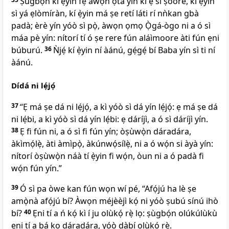
Ṣùgbọ́n kí ẹ̀yin fẹ́ àwọn ọ̀tá yín kí ẹ sì ṣoore, kí ẹ̀yin
sì yá ẹlòmíràn, kí ẹ̀yin má ṣe retí láti rí nǹkan gbà
padà; èrè yín yóò sì pọ̀, àwọn ọmọ Ọ̀gá-ògo ni a ó sì
máa pè yín: nítorí tí ó ṣe rere fún aláìmoore àti fún ẹni
búburú.
36
Ǹjẹ́ kí ẹ̀yin ní àánú, gẹ́gẹ́ bí Baba yín sì ti ní
àánú.
Dídá ni lẹ́jọ́
37
“Ẹ má ṣe dá ni lẹ́jọ́, a kì yóò sì dá yín lẹ́jọ́: ẹ má ṣe dá
ni lẹ́bi, a kì yóò sì dá yín lẹ́bi: ẹ dáríjì, a ó sì dáríjì yín.
38
Ẹ fi fún ni, a ó sì fi fún yín; òṣùwọ̀n dáradára,
àkìmọ́lẹ̀, àti àmìpọ̀, àkúnwọ́sílẹ̀, ni a ó wọ́n si àyà yín:
nítorí òṣùwọ̀n náà tí ẹ̀yin fi wọ́n, òun ni a ó padà fi
wọ́n fún yín.”
39
Ó sì pa òwe kan fún wọn wí pé,
“Afọ́jú ha lè ṣe
amọ̀nà afọ́jú bí? Àwọn méjèèjì kọ́ ni yóò ṣubú sínú ihò
bí?
40
Ẹni tí a ń kọ́ kì í ju olùkọ́ rẹ̀ lọ: ṣùgbọ́n olúkúlùkù
ẹni tí a bá kọ dáradára, yóò dàbí olùkọ́ rẹ̀.