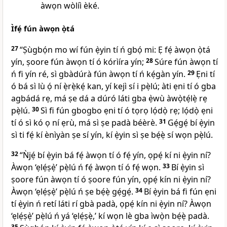
àwọn wòlíì èké.
Ìfẹ́ fún àwọn ọ̀tá
27
“Ṣùgbọ́n mo wí fún ẹ̀yin tí ń gbọ́ mi: Ẹ fẹ́ àwọn ọ̀tá
yín, ṣoore fún àwọn tí ó kórìíra yín;
28
Súre fún àwọn tí
ń fi yín ré, sì gbàdúrà fún àwọn tí ń kẹ́gàn yín.
29
Ẹni tí
ó bá sì lù ọ́ ní ẹ̀rẹ̀kẹ́ kan, yí kejì sí i pẹ̀lú; àti ẹni tí ó gba
agbádá rẹ, má ṣe dá a dúró láti gba ẹ̀wù àwọ̀tẹ́lẹ̀ rẹ
pẹ̀lú.
30
Sì fi fún gbogbo ẹni tí ó tọrọ lọ́dọ̀ rẹ; lọ́dọ̀ ẹni
tí ó sì kó ọ ní ẹrù, má sì ṣe padà béèrè.
31
Gẹ́gẹ́ bí ẹ̀yin
sì ti fẹ́ kí ènìyàn ṣe sí yín, kí ẹ̀yin sì ṣe bẹ́ẹ̀ sí wọn pẹ̀lú.
32
“Ǹjẹ́ bí ẹ̀yin bá fẹ́ àwọn tí ó fẹ́ yín, ọpẹ́ kí ni ẹ̀yin ní?
Àwọn ‘ẹlẹ́ṣẹ̀’ pẹ̀lú ń fẹ́ àwọn tí ó fẹ́ wọn.
33
Bí ẹ̀yin sì
ṣoore fún àwọn tí ó ṣoore fún yín, ọpẹ́ kín ni ẹ̀yin ní?
Àwọn ‘ẹlẹ́ṣẹ̀’ pẹ̀lú ń ṣe bẹ́ẹ̀ gẹ́gẹ́.
34
Bí ẹ̀yin bá fi fún ẹni
tí ẹ̀yin ń retí láti rí gbà padà, ọpẹ́ kín ni ẹ̀yin ní? Àwọn
‘ẹlẹ́ṣẹ̀’ pẹ̀lú ń yá ‘ẹlẹ́ṣẹ̀,’ kí wọn lè gba ìwọ̀n bẹ́ẹ̀ padà.
35