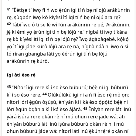
41
“Èétiṣe tí ìwọ fi ń wo ẹ̀rún igi tí ń bẹ ní ojú arákùnrin
rẹ, ṣùgbọ́n ìwọ kò kíyèsi ìtì igi tí ń bẹ ní ojú ara rẹ?
42
Tàbí ìwọ ó ti ṣe lè wí fún arákùnrin rẹ pé, ‘Arákùnrin,
jẹ́ kí èmi yọ ẹ̀rún igi tí ń bẹ lójú rẹ,’ nígbà tí ìwọ tìkára
rẹ kò kíyèsi ìtì igi tí ń bẹ lójú rẹ? Ìwọ àgàbàgebè, kọ́kọ́
yọ ìtí igi jáde kúrò lójú ara rẹ ná, nígbà náà ni ìwọ ó sì
tó ríran gbangba láti yọ èérún igi tí ń bẹ lójú
arákùnrin rẹ kúrò.
Igi àti èso rẹ̀
43
“Nítorí igi rere kì í so èso búburú; bẹ́ẹ̀ ni igi búburú
kì í so èso rere.
44
Olúkúlùkù igi ni a ń fi èso rẹ̀ mọ̀ ọn;
nítorí lórí ẹ̀gún òṣùṣú, ènìyàn kì í ká èso ọ̀pọ̀tọ́ bẹ́ẹ̀ ni
lórí ẹ̀gún ọ̀gàn a kì í ká èso àjàrà.
45
Ènìyàn rere láti inú
yàrá ìṣúra rere ọkàn rẹ̀ ní mú ohun rere jáde wá; àti
ènìyàn búburú láti inú ìṣúra búburú ọkàn rẹ̀ ní í mú
ohun búburú jáde wá: nítorí láti inú ẹ̀kúnrẹ́rẹ́ ọkàn ní