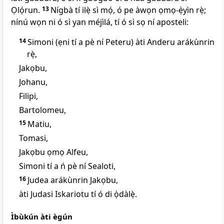
Ọlọ́run.
13
Nígbà tí ilẹ̀ sì mọ́, ó pe àwọn ọmọ-ẹ̀yìn rẹ̀;
nínú wọn ni ó sì yan méjìlá, tí ó sì sọ ní aposteli:
14
Simoni (ẹni tí a pè ní Peteru) àti Anderu arákùnrin
rẹ̀,
Jakọbu,
Johanu,
Filipi,
Bartolomeu,
15
Matiu,
Tomasi,
Jakọbu ọmọ Alfeu,
Simoni tí a ń pè ní Sealoti,
16
Judea arákùnrin Jakọbu,
àti Judasi Iskariotu tí ó di ọ̀dàlẹ̀.
Ìbùkún àti ègún