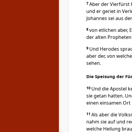
7
Aber der Vierfürst
und er geriet in Ver
Johannes sei aus de
8
von etlichen aber, 
der alten Propheten
9
Und Herodes sprach
aber der, von welch
sehen.
Die Speisung der Fü
10
Und die Apostel k
sie getan hatten. Un
einen einsamen Ort b
11
Als aber die Volks
nahm sie auf und re
welche Heilung brau