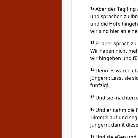
12
Aber der Tag fing 
und sprachen zu ihm:
und die Höfe hingeh
wir sind hier an ei
13
Er aber sprach zu 
Wir haben nicht mehr
wir hingehen und fü
14
Denn es waren etw
Jüngern: Lasst sie s
fünfzig!
15
Und sie machten es
16
Und er nahm die f
Himmel auf und segn
Jüngern, damit diese
17
Und sie aßen und 