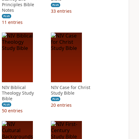
Principles Bible
PLUS
Notes
33
entries
PLUS
11
entries
NIV Biblical
NIV Case for Christ
Theology Study
Study Bible
Bible
PLUS
20
entries
PLUS
50
entries