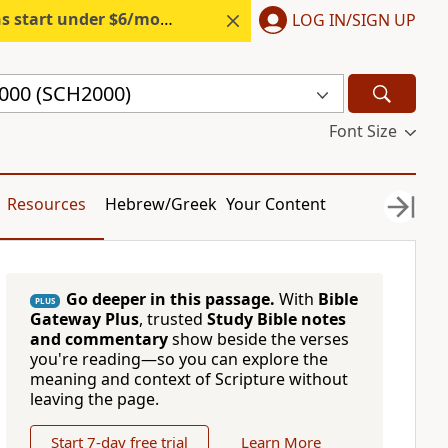
s start under $6/month.
Start free.
LOG IN/SIGN UP
2000 (SCH2000)
Font Size
Resources
Hebrew/Greek
Your Content
Go deeper in this passage.
With
Bible
PLUS
Gateway Plus
, trusted
Study Bible notes
and commentary
show beside the verses
you're reading—so you can explore the
meaning and context of Scripture without
leaving the page.
Start 7-day free trial
Learn More