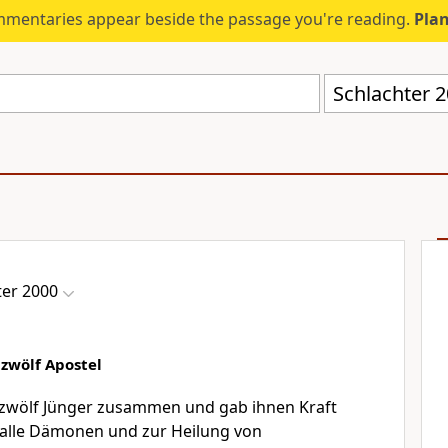
mmentaries appear beside the passage you're reading.
Plan
Schlachter 
ter 2000
zwölf Apostel
e zwölf Jünger zusammen und gab ihnen Kraft
 alle Dämonen und zur Heilung von