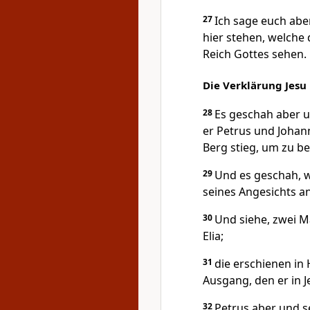
27
Ich sage euch aber
hier stehen, welche
Reich Gottes sehen.
Die Verklärung Jesu
28
Es geschah aber u
er Petrus und Johan
Berg stieg, um zu be
29
Und es geschah, 
seines Angesichts a
30
Und siehe, zwei 
Elia;
31
die erschienen in
Ausgang, den er in J
32
Petrus aber und s