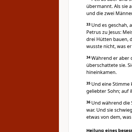
übermannt. Als sie a
und die zwei Männer,
33
Und es geschah, a
Petrus zu Jesus: Meis
drei Hütten bauen, d
wusste nicht, was er
34
Während er aber d
überschattete sie. Si
hineinkamen.
35
Und eine Stimme k
geliebter Sohn; auf i
36
Und während die S
war. Und sie schwie
etwas von dem, was 
Heilung eines bese