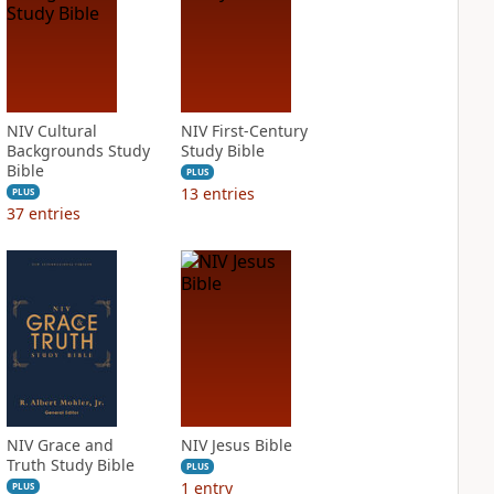
NIV Cultural
NIV First-Century
Backgrounds Study
Study Bible
Bible
PLUS
13
entries
PLUS
37
entries
NIV Grace and
NIV Jesus Bible
Truth Study Bible
PLUS
1
entry
PLUS