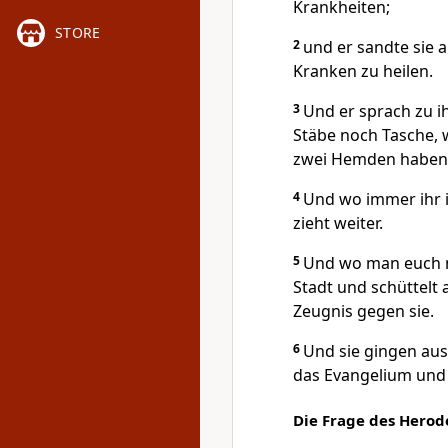
Krankheiten;
STORE
2
und er sandte sie 
Kranken zu heilen.
3
Und er sprach zu i
Stäbe noch Tasche, w
zwei Hemden haben
4
Und wo immer ihr in
zieht weiter.
5
Und wo man euch ni
Stadt und schüttelt
Zeugnis gegen sie.
6
Und sie gingen aus
das Evangelium und h
Die Frage des Herod