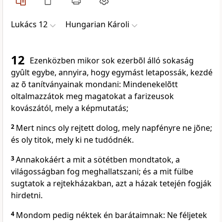
Lukács 12
Hungarian Károli
12
Ezenközben mikor sok ezerbõl álló sokaság
gyûlt egybe, annyira, hogy egymást letapossák, kezdé
az õ tanítványainak mondani: Mindenekelõtt
oltalmazzátok meg magatokat a farizeusok
kovászától, mely a képmutatás;
2
Mert nincs oly rejtett dolog, mely napfényre ne jõne;
és oly titok, mely ki ne tudódnék.
3
Annakokáért a mit a sötétben mondtatok, a
világosságban fog meghallatszani; és a mit fülbe
sugtatok a rejtekházakban, azt a házak tetején fogják
hirdetni.
4
Mondom pedig néktek én barátaimnak: Ne féljetek