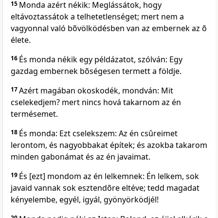
15
Monda azért nékik: Meglássátok, hogy
eltávoztassátok a telhetetlenséget; mert nem a
vagyonnal való bõvölködésben van az embernek az õ
élete.
16
És monda nékik egy példázatot, szólván: Egy
gazdag embernek bõségesen termett a földje.
17
Azért magában okoskodék, mondván: Mit
cselekedjem? mert nincs hová takarnom az én
termésemet.
18
És monda: Ezt cselekszem: Az én csûreimet
lerontom, és nagyobbakat építek; és azokba takarom
minden gabonámat és az én javaimat.
19
És [ezt] mondom az én lelkemnek: Én lelkem, sok
javaid vannak sok esztendõre eltéve; tedd magadat
kényelembe, egyél, igyál, gyönyörködjél!
20