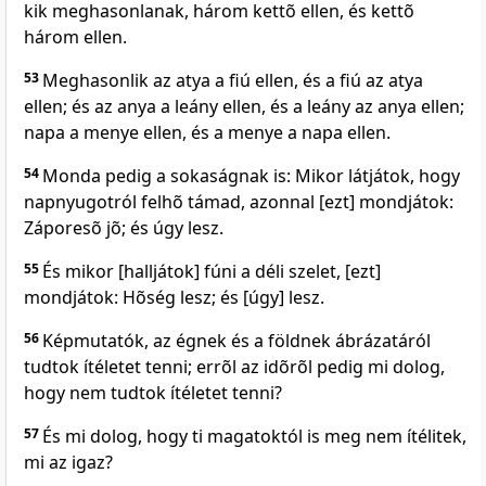
kik meghasonlanak, három kettõ ellen, és kettõ
három ellen.
53
Meghasonlik az atya a fiú ellen, és a fiú az atya
ellen; és az anya a leány ellen, és a leány az anya ellen;
napa a menye ellen, és a menye a napa ellen.
54
Monda pedig a sokaságnak is: Mikor látjátok, hogy
napnyugotról felhõ támad, azonnal [ezt] mondjátok:
Záporesõ jõ; és úgy lesz.
55
És mikor [halljátok] fúni a déli szelet, [ezt]
mondjátok: Hõség lesz; és [úgy] lesz.
56
Képmutatók, az égnek és a földnek ábrázatáról
tudtok ítéletet tenni; errõl az idõrõl pedig mi dolog,
hogy nem tudtok ítéletet tenni?
57
És mi dolog, hogy ti magatoktól is meg nem ítélitek,
mi az igaz?