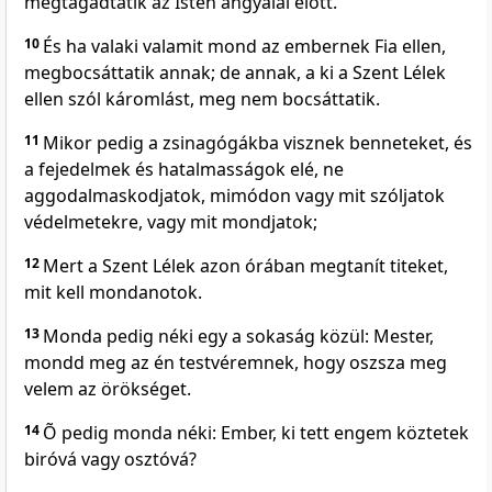
megtagadtatik az Isten angyalai elõtt.
10
És ha valaki valamit mond az embernek Fia ellen,
megbocsáttatik annak; de annak, a ki a Szent Lélek
ellen szól káromlást, meg nem bocsáttatik.
11
Mikor pedig a zsinagógákba visznek benneteket, és
a fejedelmek és hatalmasságok elé, ne
aggodalmaskodjatok, mimódon vagy mit szóljatok
védelmetekre, vagy mit mondjatok;
12
Mert a Szent Lélek azon órában megtanít titeket,
mit kell mondanotok.
13
Monda pedig néki egy a sokaság közül: Mester,
mondd meg az én testvéremnek, hogy oszsza meg
velem az örökséget.
14
Õ pedig monda néki: Ember, ki tett engem köztetek
biróvá vagy osztóvá?