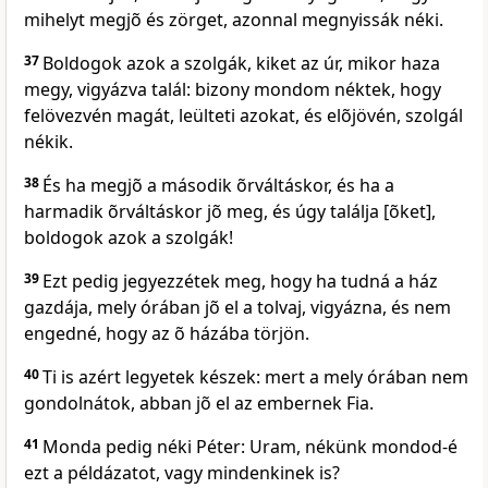
mihelyt megjõ és zörget, azonnal megnyissák néki.
37
Boldogok azok a szolgák, kiket az úr, mikor haza
megy, vigyázva talál: bizony mondom néktek, hogy
felövezvén magát, leülteti azokat, és elõjövén, szolgál
nékik.
38
És ha megjõ a második õrváltáskor, és ha a
harmadik õrváltáskor jõ meg, és úgy találja [õket],
boldogok azok a szolgák!
39
Ezt pedig jegyezzétek meg, hogy ha tudná a ház
gazdája, mely órában jõ el a tolvaj, vigyázna, és nem
engedné, hogy az õ házába törjön.
40
Ti is azért legyetek készek: mert a mely órában nem
gondolnátok, abban jõ el az embernek Fia.
41
Monda pedig néki Péter: Uram, nékünk mondod-é
ezt a példázatot, vagy mindenkinek is?