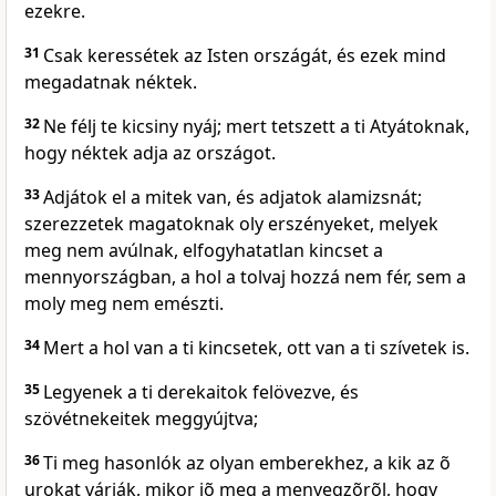
ezekre.
31
Csak keressétek az Isten országát, és ezek mind
megadatnak néktek.
32
Ne félj te kicsiny nyáj; mert tetszett a ti Atyátoknak,
hogy néktek adja az országot.
33
Adjátok el a mitek van, és adjatok alamizsnát;
szerezzetek magatoknak oly erszényeket, melyek
meg nem avúlnak, elfogyhatatlan kincset a
mennyországban, a hol a tolvaj hozzá nem fér, sem a
moly meg nem emészti.
34
Mert a hol van a ti kincsetek, ott van a ti szívetek is.
35
Legyenek a ti derekaitok felövezve, és
szövétnekeitek meggyújtva;
36
Ti meg hasonlók az olyan emberekhez, a kik az õ
urokat várják, mikor jõ meg a menyegzõrõl, hogy