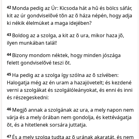
42
Monda pedig az Úr: Kicsoda hát a hû és bölcs sáfár,
kit az úr gondviselõvé tõn az õ háza népén, hogy adja
ki nékik élelmüket a maga idejében?
43
Boldog az a szolga, a kit az õ ura, mikor haza jõ,
ilyen munkában talál!
44
Bizony mondom néktek, hogy minden jószága
felett gondviselõvé teszi õt.
45
Ha pedig az a szolga így szólna az õ szívében:
Halogatja még az én uram a hazajövetelt; és kezdené
verni a szolgákat és szolgálóleányokat, és enni és inni
és részegeskedni:
46
Megjõ annak a szolgának az ura, a mely napon nem
várja és a mely órában nem gondolja, és kettévágatja
õt, és a hitetlenek sorsára juttatja.
47
És a mely szolga tudta az õ urának akaratát, és nem