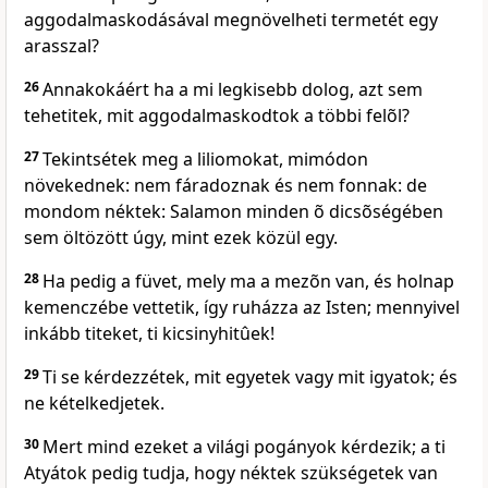
aggodalmaskodásával megnövelheti termetét egy
arasszal?
26
Annakokáért ha a mi legkisebb dolog, azt sem
tehetitek, mit aggodalmaskodtok a többi felõl?
27
Tekintsétek meg a liliomokat, mimódon
növekednek: nem fáradoznak és nem fonnak: de
mondom néktek: Salamon minden õ dicsõségében
sem öltözött úgy, mint ezek közül egy.
28
Ha pedig a füvet, mely ma a mezõn van, és holnap
kemenczébe vettetik, így ruházza az Isten; mennyivel
inkább titeket, ti kicsinyhitûek!
29
Ti se kérdezzétek, mit egyetek vagy mit igyatok; és
ne kételkedjetek.
30
Mert mind ezeket a világi pogányok kérdezik; a ti
Atyátok pedig tudja, hogy néktek szükségetek van