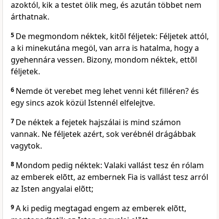
azoktól, kik a testet ölik meg, és azután többet nem
árthatnak.
5
De megmondom néktek, kitõl féljetek: Féljetek attól,
a ki minekutána megöl, van arra is hatalma, hogy a
gyehennára vessen. Bizony, mondom néktek, ettõl
féljetek.
6
Nemde öt verebet meg lehet venni két filléren? és
egy sincs azok közül Istennél elfelejtve.
7
De néktek a fejetek hajszálai is mind számon
vannak. Ne féljetek azért, sok verébnél drágábbak
vagytok.
8
Mondom pedig néktek: Valaki vallást tesz én rólam
az emberek elõtt, az embernek Fia is vallást tesz arról
az Isten angyalai elõtt;
9
A ki pedig megtagad engem az emberek elõtt,