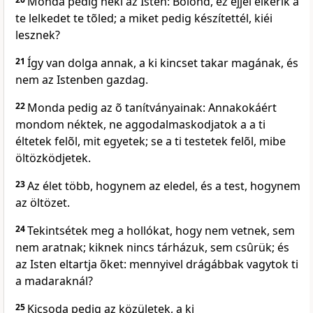
Monda pedig néki az Isten: Bolond, ez éjjel elkérik a
te lelkedet te tõled; a miket pedig készítettél, kiéi
lesznek?
21
Így van dolga annak, a ki kincset takar magának, és
nem az Istenben gazdag.
22
Monda pedig az õ tanítványainak: Annakokáért
mondom néktek, ne aggodalmaskodjatok a a ti
éltetek felõl, mit egyetek; se a ti testetek felõl, mibe
öltözködjetek.
23
Az élet több, hogynem az eledel, és a test, hogynem
az öltözet.
24
Tekintsétek meg a hollókat, hogy nem vetnek, sem
nem aratnak; kiknek nincs tárházuk, sem csûrük; és
az Isten eltartja õket: mennyivel drágábbak vagytok ti
a madaraknál?
25
Kicsoda pedig az közületek, a ki