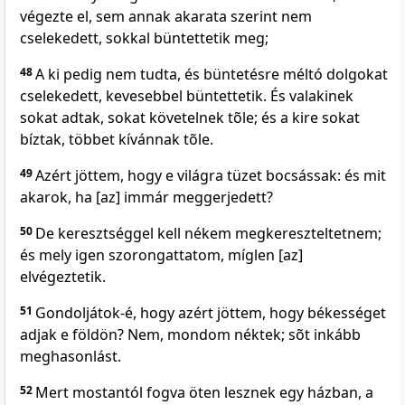
végezte el, sem annak akarata szerint nem
cselekedett, sokkal büntettetik meg;
48
A ki pedig nem tudta, és büntetésre méltó dolgokat
cselekedett, kevesebbel büntettetik. És valakinek
sokat adtak, sokat követelnek tõle; és a kire sokat
bíztak, többet kívánnak tõle.
49
Azért jöttem, hogy e világra tüzet bocsássak: és mit
akarok, ha [az] immár meggerjedett?
50
De keresztséggel kell nékem megkereszteltetnem;
és mely igen szorongattatom, míglen [az]
elvégeztetik.
51
Gondoljátok-é, hogy azért jöttem, hogy békességet
adjak e földön? Nem, mondom néktek; sõt inkább
meghasonlást.
52
Mert mostantól fogva öten lesznek egy házban, a