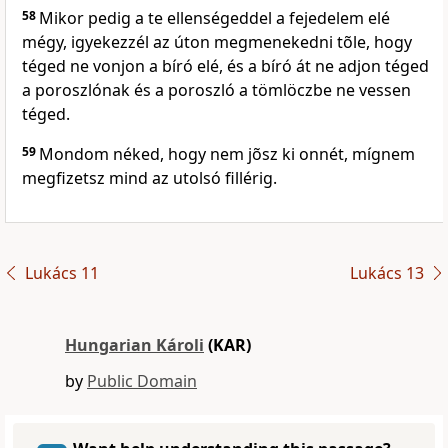
58
Mikor pedig a te ellenségeddel a fejedelem elé
mégy, igyekezzél az úton megmenekedni tõle, hogy
téged ne vonjon a bíró elé, és a bíró át ne adjon téged
a poroszlónak és a poroszló a tömlöczbe ne vessen
téged.
59
Mondom néked, hogy nem jõsz ki onnét, mígnem
megfizetsz mind az utolsó fillérig.
Lukács 11
Lukács 13
Hungarian Károli
(KAR)
by
Public Domain