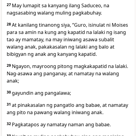
27
May
lumapit sa kanyang ilang Saduceo, na
nagsasabing walang muling pagkabuhay.
28
At
kanilang tinanong siya, “Guro, isinulat ni Moises
para sa amin na kung ang kapatid na lalaki ng isang
tao ay mamatay, na may iniwang asawa subalit
walang anak, pakakasalan ng lalaki ang balo at
bibigyan ng anak ang kanyang kapatid.
29
Ngayon, mayroong pitong magkakapatid na lalaki.
Nag-asawa ang panganay, at namatay na walang
anak;
30
gayundin ang pangalawa;
31
at pinakasalan ng pangatlo ang babae, at namatay
ang pito na pawang walang iniwang anak.
32
Pagkatapos ay namatay naman ang babae.
33