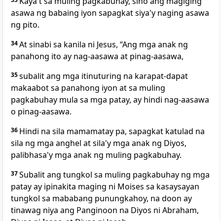
Kaya't sa muling pagkabuhay, sino ang magiging
asawa ng babaing iyon sapagkat siya'y naging asawa
ng pito.
34
At sinabi sa kanila ni Jesus, “Ang mga anak ng
panahong ito ay nag-aasawa at pinag-aasawa,
35
subalit ang mga itinuturing na karapat-dapat
makaabot sa panahong iyon at sa muling
pagkabuhay mula sa mga patay, ay hindi nag-aasawa
o pinag-aasawa.
36
Hindi na sila mamamatay pa, sapagkat katulad na
sila ng mga anghel at sila'y mga anak ng Diyos,
palibhasa'y mga anak ng muling pagkabuhay.
37
Subalit
ang tungkol sa muling pagkabuhay ng mga
patay ay ipinakita maging ni Moises sa kasaysayan
tungkol sa mababang punungkahoy, na doon ay
tinawag niya ang Panginoon na Diyos ni Abraham,