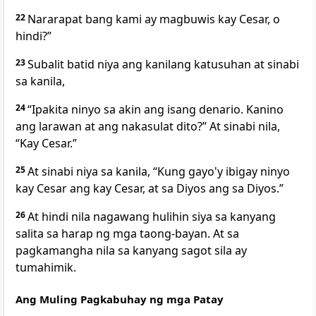
22
Nararapat bang kami ay magbuwis kay Cesar, o
hindi?”
23
Subalit batid niya ang kanilang katusuhan at sinabi
sa kanila,
24
“Ipakita ninyo sa akin ang isang denario. Kanino
ang larawan at ang nakasulat dito?” At sinabi nila,
“Kay Cesar.”
25
At sinabi niya sa kanila, “Kung gayo'y ibigay ninyo
kay Cesar ang kay Cesar, at sa Diyos ang sa Diyos.”
26
At hindi nila nagawang hulihin siya sa kanyang
salita sa harap ng mga taong-bayan. At sa
pagkamangha nila sa kanyang sagot sila ay
tumahimik.
Ang Muling Pagkabuhay ng mga Patay