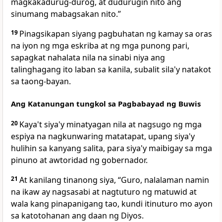
magkakadurug-durog, at dudurugin nito ang
sinumang mabagsakan nito.”
19
Pinagsikapan siyang pagbuhatan ng kamay sa oras
na iyon ng mga eskriba at ng mga punong pari,
sapagkat nahalata nila na sinabi niya ang
talinghagang ito laban sa kanila, subalit sila'y natakot
sa taong-bayan.
Ang Katanungan tungkol sa Pagbabayad ng Buwis
20
Kaya't siya'y minatyagan nila at nagsugo ng mga
espiya na nagkunwaring matatapat, upang siya'y
hulihin sa kanyang salita, para siya'y maibigay sa mga
pinuno at awtoridad ng gobernador.
21
At kanilang tinanong siya, “Guro, nalalaman namin
na ikaw ay nagsasabi at nagtuturo ng matuwid at
wala kang pinapanigang tao, kundi itinuturo mo ayon
sa katotohanan ang daan ng Diyos.