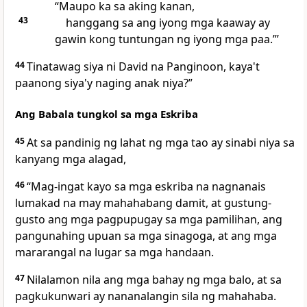
“Maupo ka sa aking kanan,
43
hanggang sa ang iyong mga kaaway ay
gawin kong tuntungan ng iyong mga paa.”’
44
Tinatawag siya ni David na Panginoon, kaya't
paanong siya'y naging anak niya?”
Ang Babala tungkol sa mga Eskriba
45
At sa pandinig ng lahat ng mga tao ay sinabi niya sa
kanyang mga alagad,
46
“Mag-ingat kayo sa mga eskriba na nagnanais
lumakad na may mahahabang damit, at gustung-
gusto ang mga pagpupugay sa mga pamilihan, ang
pangunahing upuan sa mga sinagoga, at ang mga
mararangal na lugar sa mga handaan.
47
Nilalamon nila ang mga bahay ng mga balo, at sa
pagkukunwari ay nananalangin sila ng mahahaba.