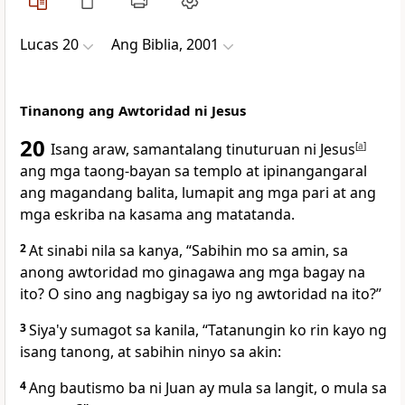
Lucas 20
Ang Biblia, 2001
Tinanong ang Awtoridad ni Jesus
20
Isang araw, samantalang tinuturuan ni Jesus
[
a
]
ang mga taong-bayan sa templo at ipinangangaral
ang magandang balita, lumapit ang mga pari at ang
mga eskriba na kasama ang matatanda.
2
At sinabi nila sa kanya, “Sabihin mo sa amin, sa
anong awtoridad mo ginagawa ang mga bagay na
ito? O sino ang nagbigay sa iyo ng awtoridad na ito?”
3
Siya'y sumagot sa kanila, “Tatanungin ko rin kayo ng
isang tanong, at sabihin ninyo sa akin:
4
Ang bautismo ba ni Juan ay mula sa langit, o mula sa