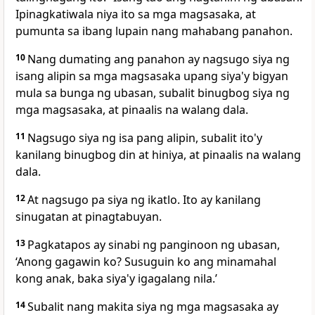
Ipinagkatiwala niya ito sa mga magsasaka, at
pumunta sa ibang lupain nang mahabang panahon.
10
Nang dumating ang panahon ay nagsugo siya ng
isang alipin sa mga magsasaka upang siya'y bigyan
mula sa bunga ng ubasan, subalit binugbog siya ng
mga magsasaka, at pinaalis na walang dala.
11
Nagsugo siya ng isa pang alipin, subalit ito'y
kanilang binugbog din at hiniya, at pinaalis na walang
dala.
12
At nagsugo pa siya ng ikatlo. Ito ay kanilang
sinugatan at pinagtabuyan.
13
Pagkatapos ay sinabi ng panginoon ng ubasan,
‘Anong gagawin ko? Susuguin ko ang minamahal
kong anak, baka siya'y igagalang nila.’
14
Subalit nang makita siya ng mga magsasaka ay