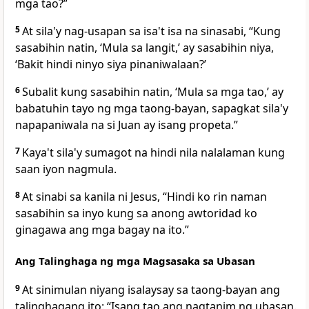
mga tao?”
5
At sila'y nag-usapan sa isa't isa na sinasabi, “Kung
sasabihin natin, ‘Mula sa langit,’ ay sasabihin niya,
‘Bakit hindi ninyo siya pinaniwalaan?’
6
Subalit kung sasabihin natin, ‘Mula sa mga tao,’ ay
babatuhin tayo ng mga taong-bayan, sapagkat sila'y
napapaniwala na si Juan ay isang propeta.”
7
Kaya't sila'y sumagot na hindi nila nalalaman kung
saan iyon nagmula.
8
At sinabi sa kanila ni Jesus, “Hindi ko rin naman
sasabihin sa inyo kung sa anong awtoridad ko
ginagawa ang mga bagay na ito.”
Ang Talinghaga ng mga Magsasaka sa Ubasan
9
At
sinimulan niyang isalaysay sa taong-bayan ang
talinghagang ito: “Isang tao ang nagtanim ng ubasan.