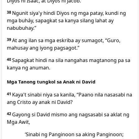
Diyos ni Isaac, at Diyos ni Jacob.
38
Ngunit siya'y hindi Diyos ng mga patay, kundi ng
mga buháy, sapagkat sa kanya silang lahat ay
nabubuhay.”
39
At ang ilan sa mga eskriba ay sumagot, “Guro,
mahusay ang iyong pagsagot.”
40
Sapagkat hindi na sila nangahas magtanong pa sa
kanya ng anuman.
Mga Tanong tungkol sa Anak ni David
41
Kaya't sinabi niya sa kanila, “Paano nila nasasabi na
ang Cristo ay anak ni David?
42
Gayong
si David mismo ang nagsasabi sa aklat ng
Mga Awit,
‘Sinabi ng Panginoon sa aking Panginoon;