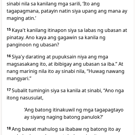
sinabi nila sa kanilang mga sarili, ‘Ito ang
tagapagmana, patayin natin siya upang ang mana ay
maging atin.’
15
Kaya't kanilang itinapon siya sa labas ng ubasan at
pinatay. Ano kaya ang gagawin sa kanila ng
panginoon ng ubasan?
16
Siya'y darating at pupuksain niya ang mga
magsasakang ito, at ibibigay ang ubasan sa iba.” At
nang marinig nila ito ay sinabi nila, “Huwag nawang
mangyari.”
17
Subalit
tumingin siya sa kanila at sinabi, “Ano nga
itong nasusulat,
‘Ang batong itinakuwil ng mga tagapagtayo
ay siyang naging batong panulok?’
18
Ang bawat mahulog sa ibabaw ng batong ito ay