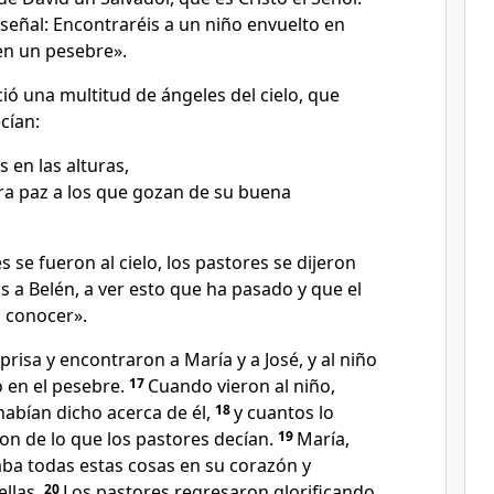
 señal: Encontraréis a un niño envuelto en
en un pesebre».
ió una multitud de ángeles del cielo, que
cían:
s en las alturas,
erra paz a los que gozan de su buena
 se fueron al cielo, los pastores se dijeron
 a Belén, a ver esto que ha pasado y que el
 conocer».
prisa y encontraron a María y a José, y al niño
 en el pesebre.
17
Cuando vieron al niño,
habían dicho acerca de él,
18
y cuantos lo
n de lo que los pastores decían.
19
María,
aba todas estas cosas en su corazón y
ellas.
20
Los pastores regresaron glorificando