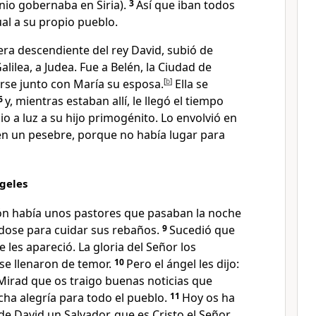
nio gobernaba en Siria).
3
Así que iban todos
ual a su propio pueblo.
era descendiente del rey David, subió de
lilea, a Judea. Fue a Belén, la Ciudad de
irse junto con María su esposa.
[
b
]
Ella se
6
y, mientras estaban allí, le llegó el tiempo
io a luz a su hijo primogénito. Lo envolvió en
 en un pesebre, porque no había lugar para
ngeles
ón había unos pastores que pasaban la noche
dose para cuidar sus rebaños.
9
Sucedió que
 les apareció. La gloria del Señor los
 se llenaron de temor.
10
Pero el ángel les dijo:
Mirad que os traigo buenas noticias que
ha alegría para todo el pueblo.
11
Hoy os ha
de David un Salvador, que es Cristo el Señor.