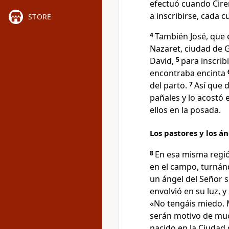
efectuó cuando Cire
a inscribirse, cada c
STORE
4
También José, que 
Nazaret, ciudad de Ga
David,
5
para inscrib
encontraba encinta
del parto.
7
Así que d
pañales y lo acostó
ellos en la posada.
Los pastores y los á
8
En esa misma regi
en el campo, turnán
un ángel del Señor se
envolvió en su luz, y
«No tengáis miedo. 
serán motivo de muc
nacido en la Ciudad 