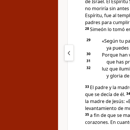
de Israel. El Espírit
no moriría sin antes 
Espíritu, fue al temp
padres para cumplir 
28
Simeón lo tomó en
29
«Según tu pa
ya puedes 
30
Porque han v
31
que has pr
32
luz que ilum
y gloria de
33
El padre y la madr
que se decía de él.
3
la madre de Jesús: «E
levantamiento de mu
35
a fin de que se m
corazones. En cuanto