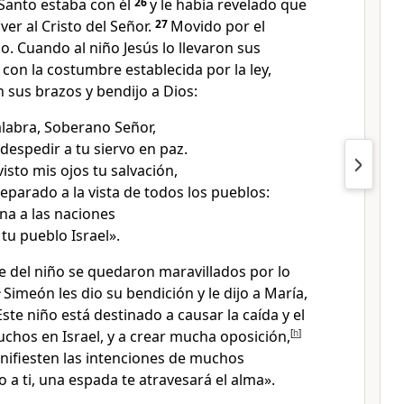
u Santo estaba con él
26
y le había revelado que
ver al Cristo del Señor.
27
Movido por el
lo. Cuando al niño Jesús lo llevaron sus
con la costumbre establecida por la ley,
 sus brazos y bendijo a Dios:
labra, Soberano Señor,
despedir a tu siervo en paz.
isto mis ojos tu salvación,
eparado a la vista de todos los pueblos:
ina a las naciones
 tu pueblo Israel».
e del niño se quedaron maravillados por lo
4
Simeón les dio su bendición y le dijo a María,
ste niño está destinado a causar la caída y el
chos en Israel, y a crear mucha oposición,
[
h
]
anifiesten las intenciones de muchos
 a ti, una espada te atravesará el alma».