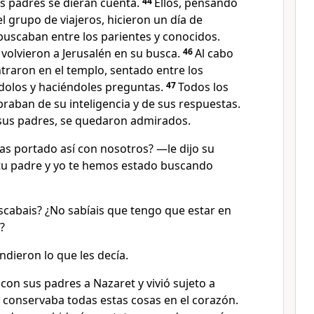
us padres se dieran cuenta.
44
Ellos, pensando
el grupo de viajeros, hicieron un día de
buscaban entre los parientes y conocidos.
 volvieron a Jerusalén en su busca.
46
Al cabo
ntraron en el templo, sentado entre los
dolos y haciéndoles preguntas.
47
Todos los
raban de su inteligencia y de sus respuestas.
sus padres, se quedaron admirados.
as portado así con nosotros? —le dijo su
tu padre y yo te hemos estado buscando
abais? ¿No sabíais que tengo que estar en
?
ndieron lo que les decía.
 con sus padres a Nazaret y vivió sujeto a
 conservaba todas estas cosas en el corazón.