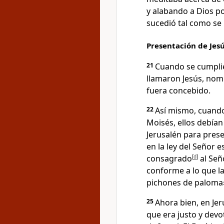
y alabando a Dios po
sucedió tal como se 
Presentación de Jes
21
Cuando se cumplier
llamaron Jesús, nom
fuera concebido.
22
Así mismo, cuando
Moisés, ellos debían 
Jerusalén para prese
en la ley del Señor 
consagrado
[
d
]
al Señ
conforme a lo que la
pichones de paloma
25
Ahora bien, en Je
que era justo y dev