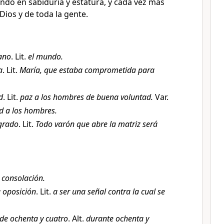
endo en sabiduría y estatura, y cada vez más
Dios y de toda la gente.
ano
. Lit.
el mundo.
a
. Lit.
María, que estaba comprometida para
d
. Lit.
paz a los hombres de buena voluntad.
Var.
d a los hombres.
grado
. Lit.
Todo varón que abre la matriz será
.
consolación.
 oposición
. Lit.
a ser una señal contra la cual se
 de ochenta y cuatro
. Alt.
durante ochenta y