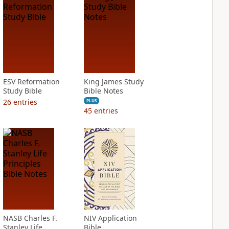
ESV Reformation
King James Study
Study Bible
Bible Notes
26
entries
PLUS
45
entries
NASB Charles F.
NIV Application
Stanley Life
Bible