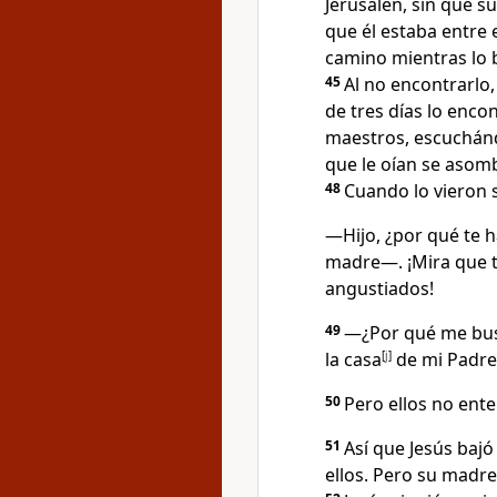
Jerusalén, sin que s
que él estaba entre 
camino mientras lo 
45
Al no encontrarlo,
de tres días lo enco
maestros, escuchán
que le oían se asomb
48
Cuando lo vieron 
―Hijo, ¿por qué te h
madre—. ¡Mira que 
angustiados!
49
―¿Por qué me busc
la casa
[
j
]
de mi Padre
50
Pero ellos no ente
51
Así que Jesús bajó
ellos. Pero su madre