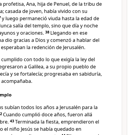
profetisa, Ana, hija de Penuel, de la tribu de
a; casada de joven, había vivido con su
7
y luego permaneció viuda hasta la edad de
unca salía del templo, sino que día y noche
ayunos y oraciones.
38
Llegando en ese
dio gracias a Dios y comenzó a hablar del
 esperaban la redención de Jerusalén.
cumplido con todo lo que exigía la ley del
regresaron a Galilea, a su propio pueblo de
recía y se fortalecía; progresaba en sabiduría,
lo acompañaba.
templo
s subían todos los años a Jerusalén para la
42
Cuando cumplió doce años, fueron allá
mbre.
43
Terminada la fiesta, emprendieron el
ro el niño Jesús se había quedado en