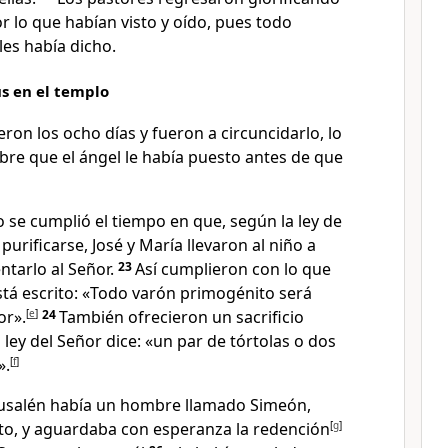
r lo que habían visto y oído, pues todo
les había dicho.
ús en el templo
on los ocho días y fueron a circuncidarlo, lo
bre que el ángel le había puesto antes de que
 se cumplió el tiempo en que, según la ley de
purificarse, José y María llevaron al niño a
ntarlo al Señor.
23
Así cumplieron con lo que
está escrito: «Todo varón primogénito será
or».
[
e
]
24
También ofrecieron un sacrificio
 ley del Señor dice: «un par de tórtolas o dos
».
[
f
]
rusalén había un hombre llamado Simeón,
oto, y aguardaba con esperanza la redención
[
g
]