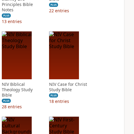
Principles Bible
PLUS
Notes
22
entries
PLUS
13
entries
NIV Biblical
NIV Case for Christ
Theology Study
Study Bible
Bible
PLUS
18
entries
PLUS
28
entries