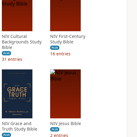
NIV Cultural
NIV First-Century
Backgrounds Study
Study Bible
Bible
PLUS
16
entries
PLUS
31
entries
NIV Grace and
NIV Jesus Bible
Truth Study Bible
PLUS
2
entries
PLUS