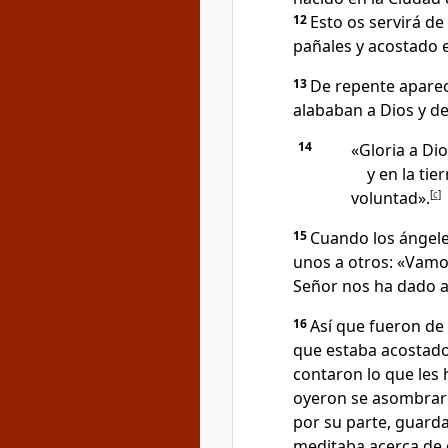
12
Esto os servirá de
pañales y acostado 
13
De repente aparec
alababan a Dios y de
14
«Gloria a Dio
y en la ti
voluntad».
[
c
]
15
Cuando los ángeles
unos a otros: «Vamos
Señor nos ha dado a
16
Así que fueron de 
que estaba acostado
contaron lo que les 
oyeron se asombraro
por su parte, guard
meditaba acerca de 