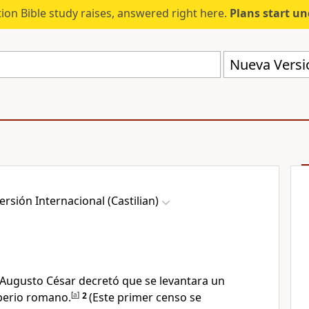
ion Bible study raises, answered right here.
Plans start u
Nueva Versió
rsión Internacional (Castilian)
 Augusto César decretó que se levantara un
perio romano.
[
a
]
2
(Este primer censo se