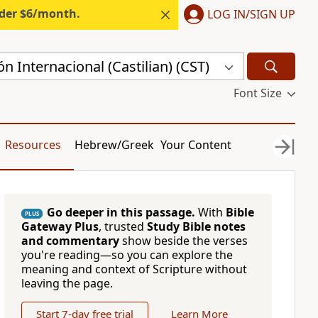
nder $6/month.
LOG IN/SIGN UP
n Internacional (Castilian) (CST)
Font Size
Resources
Hebrew/Greek
Your Content
Go deeper in this passage.
With
Bible
PLUS
Gateway Plus
, trusted
Study Bible notes
and commentary
show beside the verses
you're reading—so you can explore the
meaning and context of Scripture without
leaving the page.
Start 7-day free trial
Learn More