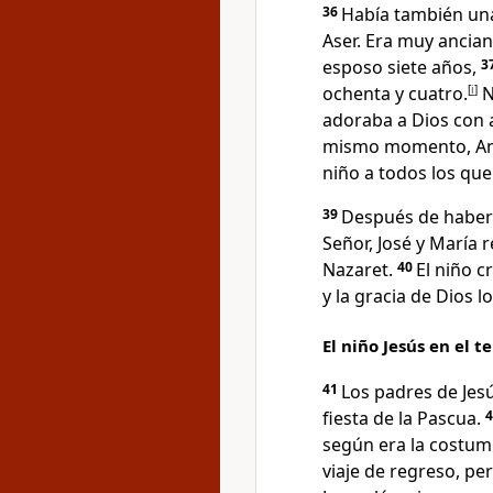
36
Había también una 
Aser. Era muy ancian
esposo siete años,
3
ochenta y cuatro.
[
i
]
N
adoraba a Dios con 
mismo momento, Ana 
niño a todos los que
39
Después de haber 
Señor, José y María 
Nazaret.
40
El niño c
y la gracia de Dios 
El niño Jesús en el 
41
Los padres de Jesú
fiesta de la Pascua.
según era la costu
viaje de regreso, pe