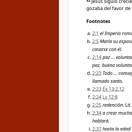
52
Jesús siguió creci
gozaba del favor de 
Footnotes
2:1
el Imperio rom
2:5
María su espos
casarse con él.
2:14
paz … volunta
paz, buena volunta
2:23
Todo … consa
llamado santo.
2:23
Éx 13:2
,
12
2:24
Lv 12:8
2:25
redención
. Lit
2:34
a crear mucha
hablará.
2:37
hasta la edad