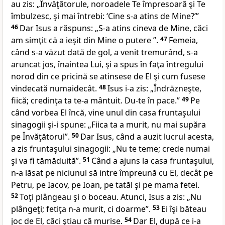
au zis: „Învăţătorule, noroadele Te împresoară şi Te
îmbulzesc, şi mai întrebi:
‘Cine s-a atins de Mine?’
”
46
Dar Isus a răspuns:
„S-a atins cineva de Mine, căci
am simţit că a ieşit din Mine o putere
”
.
47
Femeia,
când s-a văzut dată de gol, a venit tremurând, s-a
aruncat jos, înaintea Lui, şi a spus în faţa întregului
norod din ce pricină se atinsese de El şi cum fusese
vindecată numaidecât.
48
Isus i-a zis:
„Îndrăzneşte,
fiică; credinţa ta te-a mântuit. Du-te în pace.”
49
Pe
când vorbea El încă, vine unul din casa fruntaşului
sinagogii şi-i spune: „Fiica ta a murit, nu mai supăra
pe Învăţătorul”.
50
Dar Isus, când a auzit lucrul acesta,
a zis fruntaşului sinagogii:
„Nu te teme; crede numai
şi va fi tămăduită”
.
51
Când a ajuns la casa fruntaşului,
n-a lăsat pe niciunul să intre împreună cu El, decât pe
Petru, pe Iacov, pe Ioan, pe tatăl şi pe mama fetei.
52
Toţi plângeau şi o boceau. Atunci, Isus a zis:
„Nu
plângeţi; fetiţa n-a murit, ci
doarme”
.
53
Ei îşi băteau
joc de El, căci ştiau că murise.
54
Dar El, după ce i-a