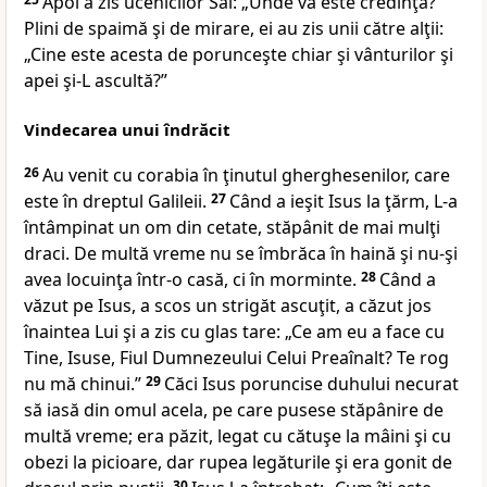
Apoi a zis ucenicilor Săi:
„Unde vă este credinţa?”
Plini de spaimă şi de mirare, ei au zis unii către alţii:
„Cine este acesta de porunceşte chiar şi vânturilor şi
apei şi-L ascultă?”
Vindecarea unui îndrăcit
26
Au venit cu corabia în ţinutul gherghesenilor, care
este în dreptul Galileii.
27
Când a ieşit Isus la ţărm, L-a
întâmpinat un om din cetate, stăpânit de mai mulţi
draci. De multă vreme nu se îmbrăca în haină şi nu-şi
avea locuinţa într-o casă, ci în morminte.
28
Când a
văzut pe Isus, a scos un strigăt ascuţit, a căzut jos
înaintea Lui şi a zis cu glas tare: „Ce am eu a face cu
Tine, Isuse, Fiul Dumnezeului Celui Preaînalt? Te rog
nu mă chinui.”
29
Căci Isus poruncise duhului necurat
să iasă din omul acela, pe care pusese stăpânire de
multă vreme; era păzit, legat cu cătuşe la mâini şi cu
obezi la picioare, dar rupea legăturile şi era gonit de
30