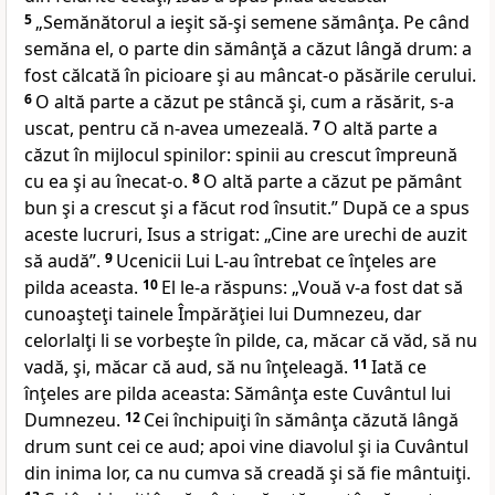
5
„Semănătorul a ieşit să-şi semene sămânţa. Pe când
semăna el, o parte din sămânţă a căzut lângă drum: a
fost călcată în picioare şi au mâncat-o păsările cerului.
6
O altă parte a căzut pe stâncă şi, cum a răsărit, s-a
uscat, pentru că n-avea umezeală.
7
O altă parte a
căzut în mijlocul spinilor: spinii au crescut împreună
cu ea şi au înecat-o.
8
O altă parte a căzut pe pământ
bun şi a crescut şi a făcut rod însutit.”
După ce a spus
aceste lucruri, Isus a strigat:
„Cine are urechi de auzit
să audă”
.
9
Ucenicii
Lui L-au întrebat ce înţeles are
pilda aceasta.
10
El le-a răspuns:
„Vouă v-a fost dat să
cunoaşteţi tainele Împărăţiei lui Dumnezeu, dar
celorlalţi li se vorbeşte în pilde, ca, măcar că
văd, să nu
vadă, şi, măcar că aud, să nu înţeleagă.
11
Iată ce
înţeles are pilda
aceasta: Sămânţa este Cuvântul lui
Dumnezeu.
12
Cei închipuiţi în sămânţa căzută lângă
drum sunt cei ce aud; apoi vine diavolul şi ia Cuvântul
din inima lor, ca nu cumva să creadă şi să fie mântuiţi.