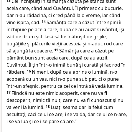
13
Cei închipuiţi în sămânţa căzută pe stâncă sunt
aceia care, când aud Cuvântul, Îl primesc cu bucurie,
dar n-au rădăcină, ci cred până la o vreme, iar când
vine ispita, cad.
14
Sămânţa care a căzut între spini îi
închipuie pe aceia care, după ce au auzit Cuvântul, îşi
văd de drum şi-L lasă să fie înăbuşit de grijile,
bogăţiile şi plăcerile vieţii acesteia şi n-aduc rod care
să ajungă la coacere.
15
Sămânţa care a căzut pe
pământ bun sunt aceia care, după ce au auzit
Cuvântul, Îl ţin într-o inimă bună şi curată şi fac rod în
răbdare.
16
Nimeni
, după ce a aprins o lumină, n-o
acoperă cu un vas, nici n-o pune sub pat, ci o pune
într-un sfeşnic, pentru ca cei ce intră să vadă lumina.
17
Fiindcă
nu este nimic acoperit, care nu va fi
descoperit, nimic tăinuit, care nu va fi cunoscut şi nu
va veni la lumină.
18
Luaţi seama dar la felul cum
ascultaţi; căci
celui ce are, i se va da, dar celui ce n-are,
i se va lua şi ce i se pare că are.”