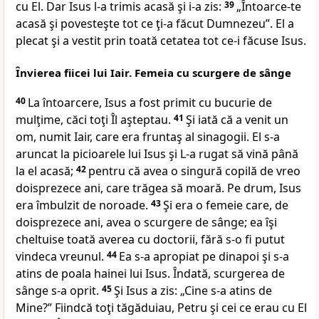
cu El. Dar Isus l-a trimis acasă şi i-a zis:
39
„Întoarce-te
acasă şi povesteşte tot ce ţi-a făcut Dumnezeu”
. El a
plecat şi a vestit prin toată cetatea tot ce-i făcuse Isus.
Învierea fiicei lui Iair. Femeia cu scurgere de sânge
40
La întoarcere, Isus a fost primit cu bucurie de
mulţime, căci toţi Îl aşteptau.
41
Şi
iată că a venit un
om, numit Iair, care era fruntaş al sinagogii. El s-a
aruncat la picioarele lui Isus şi L-a rugat să vină până
la el acasă;
42
pentru că avea o singură copilă de vreo
doisprezece ani, care trăgea să moară. Pe drum, Isus
era îmbulzit de noroade.
43
Şi
era o femeie care, de
doisprezece ani, avea o scurgere de sânge; ea îşi
cheltuise toată averea cu doctorii, fără s-o fi putut
vindeca vreunul.
44
Ea s-a apropiat pe dinapoi şi s-a
atins de poala hainei lui Isus. Îndată, scurgerea de
sânge s-a oprit.
45
Şi Isus a zis:
„Cine s-a atins de
Mine?”
Fiindcă toţi tăgăduiau, Petru şi cei ce erau cu El