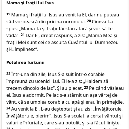
Mama şi fraţii lui Isus
19
Mama
şi fraţii lui Isus au venit la El, dar nu puteau
să-I vorbească din pricina norodului.
20
Cineva I-a
spus: „Mama Ta şi fraţii Tăi stau afară şi vor să Te
vadă”.
21
Dar El, drept răspuns, a zis:
„Mama Mea şi
fraţii Mei sunt cei ce ascultă Cuvântul lui Dumnezeu
şi-L împlinesc”
.
Potolirea furtunii
22
Într-una
din zile, Isus S-a suit într-o corabie
împreună cu ucenicii Lui. El le-a zis:
„Haidem să
trecem dincolo de lac”
. Şi au plecat.
23
Pe când vâsleau
ei, Isus a adormit. Pe lac s-a stârnit un aşa vârtej de
vânt, că se umplea corabia cu apă şi erau în primejdie.
24
Au
venit la El, L-au deşteptat şi au zis: „Învăţătorule,
Învăţătorule, pierim”. Isus S-a sculat, a certat vântul şi
valurile înfuriate, care s-au potolit, şi s-a făcut linişte.
25