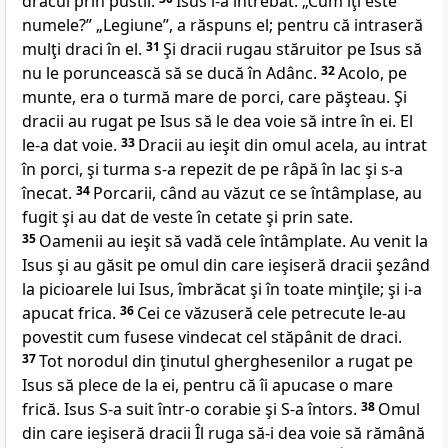
dracul prin pustii.
Isus l-a întrebat:
„Cum îţi este
numele?”
„Legiune”, a răspuns el; pentru că intraseră
mulţi draci în el.
31
Şi dracii rugau stăruitor pe Isus să
nu le poruncească să se ducă în
Adânc.
32
Acolo, pe
munte, era o turmă mare de porci, care păşteau. Şi
dracii au rugat pe Isus să le dea voie să intre în ei. El
le-a dat voie.
33
Dracii au ieşit din omul acela, au intrat
în porci, şi turma s-a repezit de pe râpă în lac şi s-a
înecat.
34
Porcarii, când au văzut ce se întâmplase, au
fugit şi au dat de veste în cetate şi prin sate.
35
Oamenii au ieşit să vadă cele întâmplate. Au venit la
Isus şi au găsit pe omul din care ieşiseră dracii şezând
la picioarele lui Isus, îmbrăcat şi în toate minţile; şi i-a
apucat frica.
36
Cei ce văzuseră cele petrecute le-au
povestit cum fusese vindecat cel stăpânit de draci.
37
Tot
norodul din ţinutul gherghesenilor a
rugat pe
Isus să plece de la ei, pentru că îi apucase o mare
frică. Isus S-a suit într-o corabie şi S-a întors.
38
Omul
din care ieşiseră dracii Îl ruga să-i dea voie să rămână