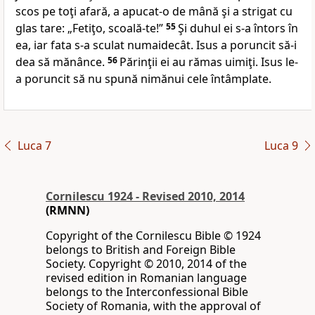
scos pe toţi afară, a apucat-o de mână şi a strigat cu
glas tare:
„Fetiţo, scoală-te
!”
55
Şi duhul ei s-a întors în
ea, iar fata s-a sculat numaidecât. Isus a poruncit să-i
dea să mănânce.
56
Părinţii ei au rămas uimiţi. Isus
le-
a poruncit să nu spună nimănui cele întâmplate.
Luca 7
Luca 9
Cornilescu 1924 - Revised 2010, 2014
(RMNN)
Copyright of the Cornilescu Bible © 1924
belongs to British and Foreign Bible
Society. Copyright © 2010, 2014 of the
revised edition in Romanian language
belongs to the Interconfessional Bible
Society of Romania, with the approval of