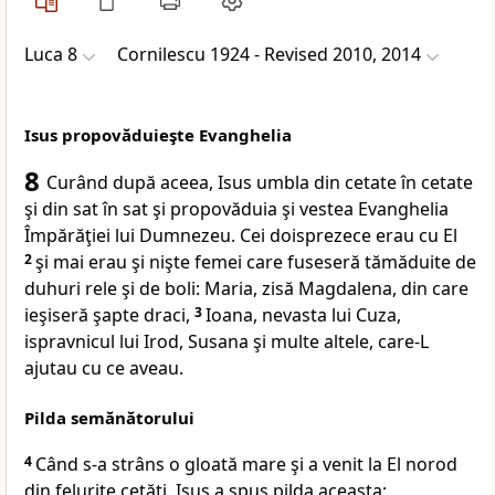
Luca 8
Cornilescu 1924 - Revised 2010, 2014
Isus propovăduieşte Evanghelia
8
Curând după aceea, Isus umbla din cetate în cetate
şi din sat în sat şi propovăduia şi vestea Evanghelia
Împărăţiei lui Dumnezeu. Cei doisprezece erau cu El
2
şi mai erau şi nişte
femei care fuseseră tămăduite de
duhuri rele şi de boli: Maria, zisă Magdalena, din
care
ieşiseră şapte draci,
3
Ioana, nevasta lui Cuza,
ispravnicul lui Irod, Susana şi multe altele, care-L
ajutau cu ce aveau.
Pilda semănătorului
4
Când
s-a strâns o gloată mare şi a venit la El norod
din felurite cetăţi, Isus a spus pilda aceasta: