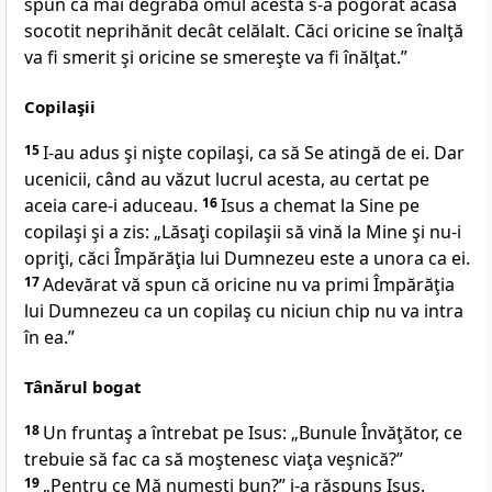
spun că mai degrabă omul acesta s-a pogorât acasă
socotit neprihănit decât celălalt. Căci
oricine se înalţă
va fi smerit şi oricine se smereşte va fi înălţat.”
Copilaşii
15
I-au
adus şi nişte copilaşi, ca să Se atingă de ei. Dar
ucenicii, când au văzut lucrul acesta, au certat pe
aceia care-i aduceau.
16
Isus a chemat la Sine pe
copilaşi şi a zis:
„Lăsaţi copilaşii să vină la Mine şi nu-i
opriţi, căci Împărăţia lui Dumnezeu este a
unora ca ei.
17
Adevărat
vă spun că oricine nu va primi Împărăţia
lui Dumnezeu ca un copilaş cu niciun chip nu va intra
în ea.”
Tânărul bogat
18
Un
fruntaş a întrebat pe Isus: „Bunule Învăţător, ce
trebuie să fac ca să moştenesc viaţa veşnică?”
19
„Pentru ce Mă numeşti bun?”
i-a răspuns Isus.