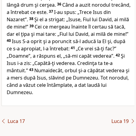
lângă drum şi cerşea.
36
Când a auzit norodul trecând,
a întrebat ce este.
37
I-au spus: „Trece Isus din
Nazaret”.
38
Şi el a strigat: „Isuse, Fiul lui David, ai milă
de mine!”
39
Cei ce mergeau înainte îl certau să tacă,
dar el ţipa şi mai tare: „Fiul lui David, ai milă de mine!”
40
Isus S-a oprit şi a poruncit să-l aducă la El şi, după
ce s-a apropiat, l-a întrebat:
41
„Ce vrei să-ţi fac?”
„Doamne”, a răspuns el, „să-mi capăt vederea”.
42
Şi
Isus i-a zis:
„Capătă-ţi vederea. Credinţa
ta te-a
mântuit.”
43
Numaidecât, orbul şi-a căpătat vederea şi
a mers
după Isus, slăvind pe Dumnezeu. Tot norodul,
când a văzut cele întâmplate, a dat laudă lui
Dumnezeu.
Luca 17
Luca 19