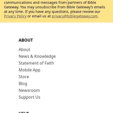
communications and messages from partners of Bible
Gateway. You may unsubscribe from Bible Gateway’s emails
at any time. If you have any questions, please review our
Privacy Policy
or email us at
privacy@biblegateway.com
.
ABOUT
About
News & Knowledge
Statement of Faith
Mobile App
Store
Blog
Newsroom
Support Us