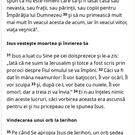
spun că nu este nimeni
care să-şi fi lăsat casa sau
nevasta, sau fraţii, sau părinţii, sau copiii pentru
Împărăţia lui Dumnezeu
30
şi să
nu primească mult
mai mult în veacul acesta de acum, iar în veacul viitor,
viaţa veşnică”
.
Isus vesteşte moartea şi învierea Sa
31
Isus
a luat cu Sine pe cei doisprezece şi le-a zis:
„Iată că ne suim la Ierusalim şi tot
ce a fost scris prin
proroci despre Fiul omului se va împlini.
32
Căci va
fi
dat în mâna neamurilor: Îl vor batjocori, Îl vor ocărî, Îl
vor scuipa
33
şi, după ce-L vor bate cu nuiele, Îl vor
omorî, dar a treia zi va învia.”
34
Ei
n-au înţeles nimic
din aceste lucruri, căci vorbirea aceasta era ascunsă
pentru ei şi nu pricepeau ce le spunea Isus.
Vindecarea unui orb la Ierihon
35
Pe
când Se apropia Isus de Ierihon, un orb şedea