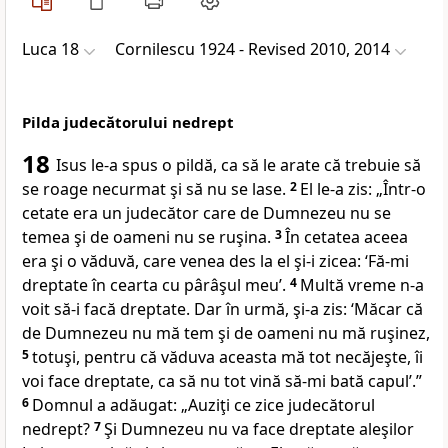
Luca 18
Cornilescu 1924 - Revised 2010, 2014
Pilda judecătorului nedrept
18
Isus le-a spus o pildă, ca să le arate că trebuie să
se roage
necurmat şi să nu se lase.
2
El le-a zis:
„Într-o
cetate era un judecător care de Dumnezeu nu se
temea şi de oameni nu se ruşina.
3
În cetatea aceea
era şi o văduvă, care venea des la el şi-i zicea: ‘Fă-mi
dreptate în cearta cu pârâşul meu’.
4
Multă vreme n-a
voit să-i facă dreptate. Dar în urmă, şi-a zis: ‘Măcar că
de Dumnezeu nu mă tem şi de oameni nu mă ruşinez,
5
totuşi, pentru că
văduva aceasta mă tot necăjeşte, îi
voi face dreptate, ca să nu tot vină să-mi bată capul’.”
6
Domnul a adăugat:
„Auziţi ce zice judecătorul
nedrept?
7
Şi Dumnezeu
nu va face dreptate aleşilor