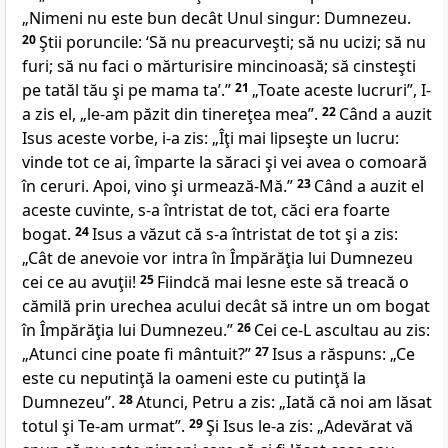
„Nimeni nu este bun decât Unul singur: Dumnezeu.
20
Ştii poruncile: ‘Să
nu preacurveşti; să nu ucizi; să nu
furi; să nu faci o mărturisire mincinoasă; să cinsteşti
pe tatăl tău şi pe mama ta’.”
21
„Toate aceste lucruri”, I-
a zis el, „le-am păzit din tinereţea mea”.
22
Când a auzit
Isus aceste vorbe, i-a zis:
„Îţi mai lipseşte un lucru:
vinde
tot ce ai, împarte la săraci şi vei avea o comoară
în ceruri. Apoi, vino şi urmează-Mă.”
23
Când a auzit el
aceste cuvinte, s-a întristat de tot, căci era foarte
bogat.
24
Isus a văzut că s-a întristat de tot şi a zis:
„Cât
de anevoie vor intra în Împărăţia lui Dumnezeu
cei ce au avuţii!
25
Fiindcă mai lesne este să treacă o
cămilă prin urechea acului decât să intre un om bogat
în Împărăţia lui Dumnezeu.”
26
Cei ce-L ascultau au zis:
„Atunci cine poate fi mântuit?”
27
Isus a răspuns:
„Ce
este cu neputinţă la oameni este cu putinţă la
Dumnezeu”
.
28
Atunci
, Petru a zis: „Iată că noi am lăsat
totul şi Te-am urmat”.
29
Şi Isus le-a zis:
„Adevărat vă