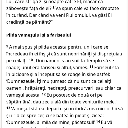
Lui, care strigă zi şi noapte către El, măcar că
zăboveşte faţă de ei?
8
Vă spun că
le va face dreptate
în curând. Dar când va veni Fiul omului, va găsi El
credinţă pe pământ?”
Pilda vameşului şi a fariseului
9
A mai spus şi pilda aceasta pentru unii care
se
încredeau în ei înşişi că sunt neprihăniţi şi dispreţuiau
pe ceilalţi.
10
„Doi oameni s-au suit la Templu să se
roage; unul era fariseu şi altul, vameş.
11
Fariseul sta
în picioare şi a început să se roage în sine astfel:
‘Dumnezeule
, Îţi mulţumesc că nu sunt ca ceilalţi
oameni, hrăpăreţi, nedrepţi, preacurvari, sau chiar ca
vameşul acesta.
12
Eu postesc de două ori pe
săptămână, dau zeciuială din toate veniturile mele.’
13
Vameşul stătea departe şi nu îndrăznea nici ochii să
şi-i ridice spre cer, ci se bătea în piept şi zicea:
‘Dumnezeule, ai milă de mine, păcătosul!’
14
Eu vă