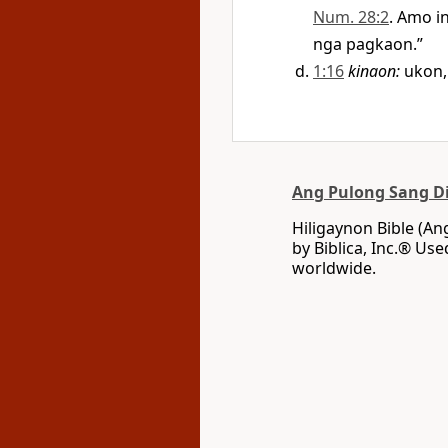
Num. 28:2
. Amo i
nga pagkaon.”
1:16
kinaon
:
ukon
Ang Pulong Sang D
Hiligaynon Bible (A
by Biblica, Inc.® Use
worldwide.