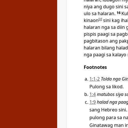
niya ang dugo sini s
ulo sa halaran.
16
Ku
kinaon
[
d
]
sini kag ih
halaran nga sa diin
pispis paagi sa pagb
pagbitason ang pakp
halaran bilang hala
nga paagi sa kalayo
Footnotes
1:1-2
Tolda nga Gi
Pulong sa likod.
1:4
matubos siya s
1:9
halad nga paag
sang Hebreo sini.
pulong para sa na
Ginatawag man in