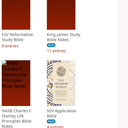
ESV Reformation
King James Study
Study Bible
Bible Notes
9
entries
PLUS
11
entries
NASB Charles F.
NIV Application
Stanley Life
Bible
Principles Bible
PLUS
Notes
4
entries