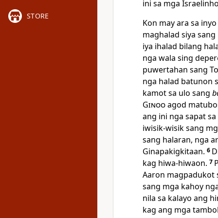
ini sa mga Israelinh
STORE
Kon may ara sa iny
maghalad siya sang 
iya ihalad bilang ha
nga wala sing depere
puwertahan sang Tol
nga halad batunon 
kamot sa ulo sang
b
Ginoo
agod matubos 
ang ini nga sapat s
iwisik-wisik sang mg
sang halaran, nga a
Ginapakigkitaan.
6
D
kag hiwa-hiwaon.
7
P
Aaron magpadukot sa
sang mga kahoy nga
nila sa kalayo ang h
kag ang mga tambo