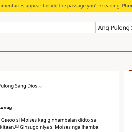
mmentaries appear beside the passage you're reading.
Plan
Ang Pulong 
Pulong Sang Dios
sunog
g
Ginoo
si Moises kag ginhambalan didto sa
kitaan.
[
a
]
Ginsugo niya si Moises nga ihambal