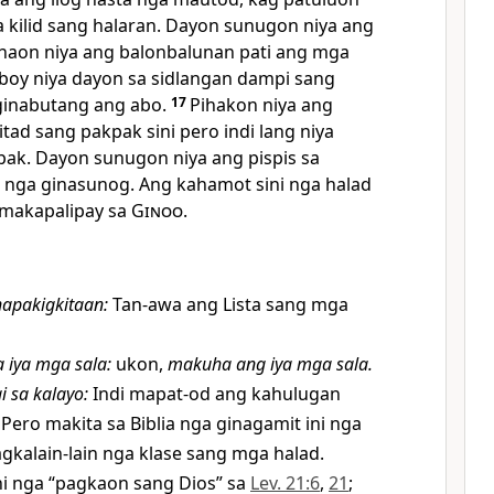
a kilid sang halaran. Dayon sunugon niya ang
haon niya ang balonbalunan pati ang mga
aboy niya dayon sa sidlangan dampi sang
 ginabutang ang abo.
17
Pihakon niya ang
itad sang pakpak sini pero indi lang niya
ak. Dayon sunugon niya ang pispis sa
d nga ginasunog. Ang kahamot sini nga halad
 makapalipay sa
Ginoo
.
napakigkitaan
:
Tan-awa ang Lista sang mga
a iya mga sala
:
ukon,
makuha ang iya mga sala.
i sa kalayo
:
Indi mapat-od ang kahulugan
 Pero makita sa Biblia nga ginagamit ini nga
gkalain-lain nga klase sang mga halad.
i nga “pagkaon sang Dios” sa
Lev. 21:6
,
21
;