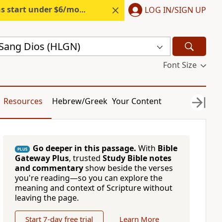
s start under $6/month.
Start free.
LOG IN/SIGN UP
Sang Dios (HLGN)
Font Size
Resources
Hebrew/Greek
Your Content
Go deeper in this passage.
With
Bible
PLUS
Gateway Plus
, trusted
Study Bible notes
and commentary
show beside the verses
you're reading—so you can explore the
meaning and context of Scripture without
leaving the page.
Start 7-day free trial
Learn More