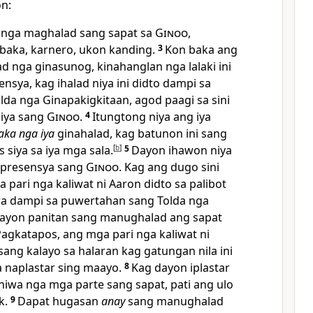
on:
o nga maghalad sang sapat sa
Ginoo
,
baka, karnero, ukon kanding.
3
Kon baka ang
lad nga ginasunog, kinahanglan nga lalaki ini
nsya, kag ihalad niya ini didto dampi sa
da nga Ginapakigkitaan, agod paagi sa sini
siya sang
Ginoo
.
4
Itungtong niya ang iya
aka nga iya
ginahalad, kag batunon ini sang
siya sa iya mga sala.
[
b
]
5
Dayon ihawon niya
a presensya sang
Ginoo
. Kag ang dugo sini
a pari nga kaliwat ni Aaron didto sa palibot
ra dampi sa puwertahan sang Tolda nga
ayon panitan sang manughalad ang sapat
agkatapos, ang mga pari nga kaliwat ni
ng kalayo sa halaran kag gatungan nila ini
 naplastar sing maayo.
8
Kag dayon iplastar
iniwa nga mga parte sang sapat, pati ang ulo
k.
9
Dapat hugasan
anay
sang manughalad