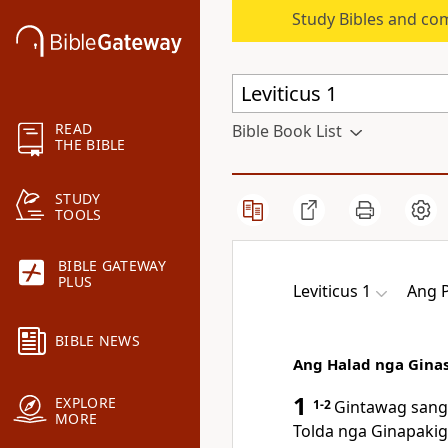
Study Bibles and co
READ
Bible Book List
THE BIBLE
STUDY
TOOLS
BIBLE GATEWAY
PLUS
Leviticus 1
Ang 
BIBLE NEWS
Ang Halad nga Gina
1
EXPLORE
1-2
Gintawag san
MORE
Tolda nga Ginapakig