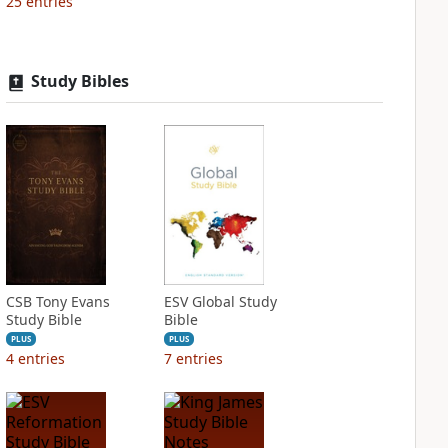
25
entries
Study Bibles
CSB Tony Evans
ESV Global Study
Study Bible
Bible
PLUS
PLUS
4
entries
7
entries