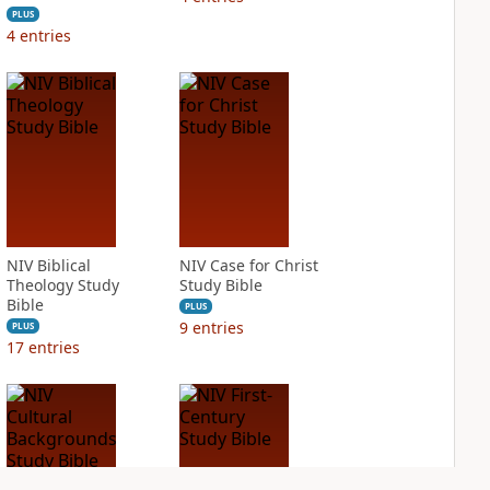
PLUS
4
entries
NIV Biblical
NIV Case for Christ
Theology Study
Study Bible
Bible
PLUS
9
entries
PLUS
17
entries