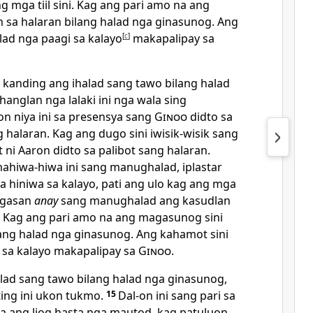
 mga tiil sini. Kag ang pari amo na ang
 sa halaran bilang halad nga ginasunog. Ang
lad nga paagi sa kalayo
[
c
]
makapalipay sa
kanding ang ihalad sang tawo bilang halad
anglan nga lalaki ini nga wala sing
n niya ini sa presensya sang
Ginoo
didto sa
halaran. Kag ang dugo sini iwisik-wisik sang
 ni Aaron didto sa palibot sang halaran.
ahiwa-hiwa ini sang manughalad, iplastar
a hiniwa sa kalayo, pati ang ulo kag ang mga
ugasan
anay
sang manughalad ang kasudlan
ni. Kag ang pari amo na ang magasunog sini
lang halad nga ginasunog. Ang kahamot sini
 sa kalayo makapalipay sa
Ginoo
.
alad sang tawo bilang halad nga ginasunog,
ing ini ukon tukmo.
15
Dal-on ini sang pari sa
ya ang liog hasta nga mautod, kag patuluon