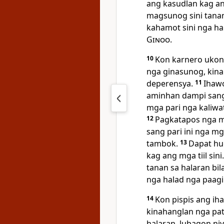
ang kasudlan kag ang
magsunog sini tanan
kahamot sini nga ha
Ginoo
.
10
Kon karnero ukon 
nga ginasunog, kinah
deperensya.
11
Ihawo
aminhan dampi sang 
mga pari nga kaliwat
12
Pagkatapos nga m
sang pari ini nga mg
tambok.
13
Dapat h
kag ang mga tiil si
tanan sa halaran bi
nga halad nga paagi
14
Kon pispis ang ih
kinahanglan nga pat
halaran, lubagon ni