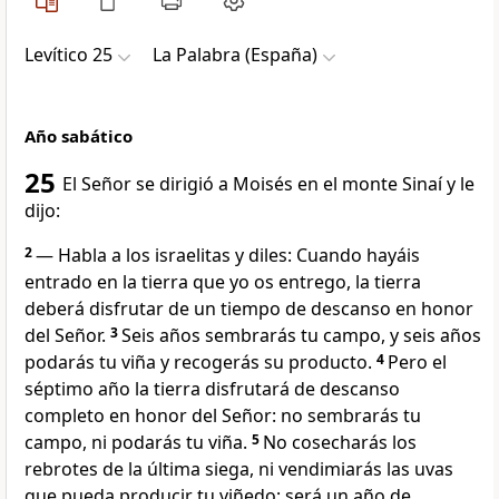
Levítico 25
La Palabra (España)
Año sabático
25
El Señor se dirigió a Moisés en el monte Sinaí y le
dijo:
2
— Habla a los israelitas y diles: Cuando hayáis
entrado en la tierra que yo os entrego, la tierra
deberá disfrutar de un tiempo de descanso en honor
del Señor.
3
Seis años sembrarás tu campo, y seis años
podarás tu viña y recogerás su producto.
4
Pero el
séptimo año la tierra disfrutará de descanso
completo en honor del Señor: no sembrarás tu
campo, ni podarás tu viña.
5
No cosecharás los
rebrotes de la última siega, ni vendimiarás las uvas
que pueda producir tu viñedo; será un año de