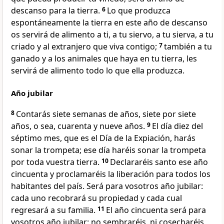
descanso para la tierra.
6
Lo que produzca
espontáneamente la tierra en este año de descanso
os servirá de alimento a ti, a tu siervo, a tu sierva, a tu
criado y al extranjero que viva contigo;
7
también a tu
ganado y a los animales que haya en tu tierra, les
servirá de alimento todo lo que ella produzca.
Año jubilar
8
Contarás siete semanas de años, siete por siete
años, o sea, cuarenta y nueve años.
9
El día diez del
séptimo mes, que es el Día de la Expiación, harás
sonar la trompeta; ese día haréis sonar la trompeta
por toda vuestra tierra.
10
Declararéis santo ese año
cincuenta y proclamaréis la liberación para todos los
habitantes del país. Será para vosotros año jubilar:
cada uno recobrará su propiedad y cada cual
regresará a su familia.
11
El año cincuenta será para
vosotros año jubilar: no sembraréis, ni cosecharéis