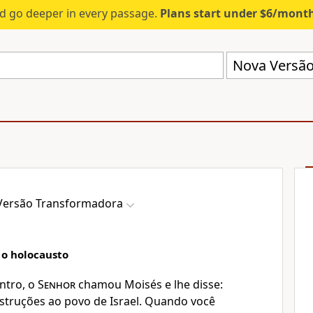
d go deeper in every passage.
Plans start under $6/mont
Nova Versão
Versão Transformadora
 o holocausto
ntro, o
Senhor
chamou Moisés e lhe disse:
nstruções ao povo de Israel. Quando você