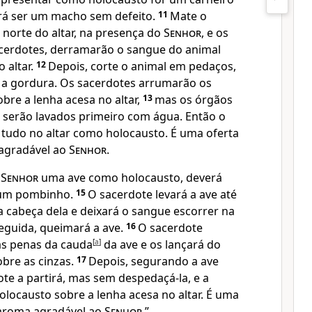
rá ser um macho sem defeito.
11
Mate o
 norte do altar, na presença do
Senhor
, e os
sacerdotes, derramarão o sangue do animal
 altar.
12
Depois, corte o animal em pedaços,
e a gordura. Os sacerdotes arrumarão os
bre a lenha acesa no altar,
13
mas os órgãos
s serão lavados primeiro com água. Então o
tudo no altar como holocausto. É uma oferta
 agradável ao
Senhor
.
o
Senhor
uma ave como holocausto, deverá
 um pombinho.
15
O sacerdote levará a ave até
 a cabeça dela e deixará o sangue escorrer na
 seguida, queimará a ave.
16
O sacerdote
as penas da cauda
[
a
]
da ave e os lançará do
sobre as cinzas.
17
Depois, segurando a ave
ote a partirá, mas sem despedaçá-la, e a
locausto sobre a lenha acesa no altar. É uma
 aroma agradável ao
Senhor
.”