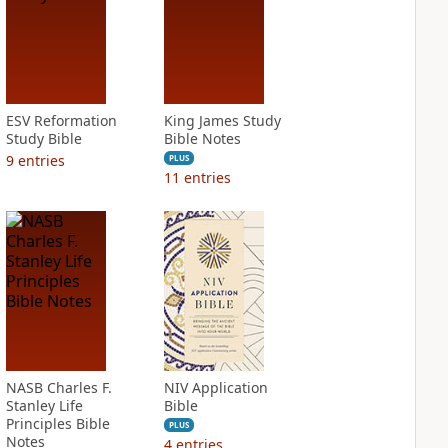
ESV Reformation
King James Study
Study Bible
Bible Notes
9
entries
PLUS
11
entries
NASB Charles F.
NIV Application
Stanley Life
Bible
Principles Bible
PLUS
Notes
4
entries