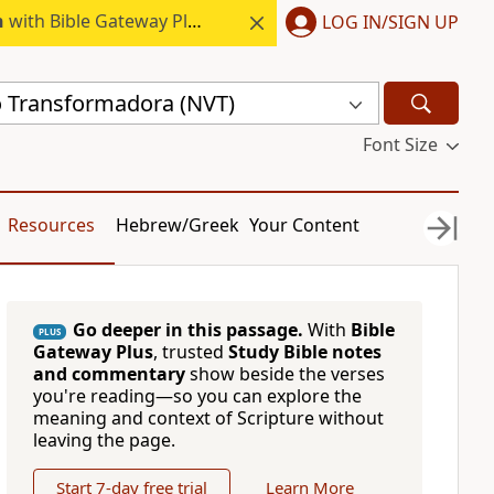
h
with Bible Gateway Plus.
LOG IN/SIGN UP
 Transformadora (NVT)
Font Size
Resources
Hebrew/Greek
Your Content
Go deeper in this passage.
With
Bible
PLUS
Gateway Plus
, trusted
Study Bible notes
and commentary
show beside the verses
you're reading—so you can explore the
meaning and context of Scripture without
leaving the page.
Start 7-day free trial
Learn More