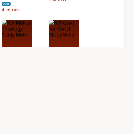
PLUS
4
entries
NIV Biblical
NIV Case for Christ
Theology Study
Study Bible
Bible
PLUS
9
entries
PLUS
17
entries