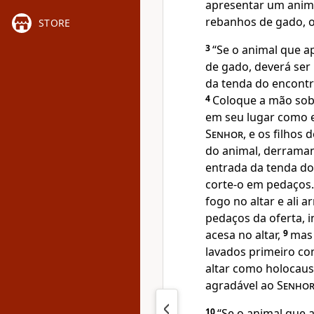
apresentar um anim
rebanhos de gado, o
STORE
3
“Se o animal que 
de gado, deverá ser
da tenda do encontr
4
Coloque a mão sobr
em seu lugar como 
Senhor
, e os filhos
do animal, derraman
entrada da tenda d
corte-o em pedaços
fogo no altar e ali 
pedaços da oferta, i
acesa no altar,
9
mas 
lavados primeiro co
altar como holocaus
agradável ao
Senho
10
“Se o animal que 