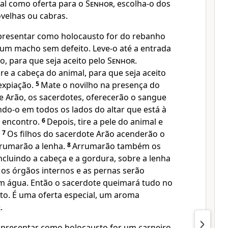
al como oferta para o
Senhor
, escolha-o dos
velhas ou cabras.
apresentar como holocausto for do rebanho
 um macho sem defeito. Leve-o até a entrada
o, para que seja aceito pelo
Senhor
.
e a cabeça do animal, para que seja aceito
expiação.
5
Mate o novilho na presença do
 de Arão, os sacerdotes, oferecerão o sangue
do-o em todos os lados do altar que está à
o encontro.
6
Depois, tire a pele do animal e
.
7
Os filhos do sacerdote Arão acenderão o
arrumarão a lenha.
8
Arrumarão também os
ncluindo a cabeça e a gordura, sobre a lenha
os órgãos internos e as pernas serão
m água. Então o sacerdote queimará tudo no
to. É uma oferta especial, um aroma
r
.
apresentar como holocausto for um carneiro