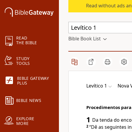
Read without ads an
READ
Bible Book List
THE BIBLE
STUDY
TOOLS
BIBLE GATEWAY
PLUS
Levítico 1
Nova 
BIBLE NEWS
Procedimentos para
1
EXPLORE
Da tenda do enco
MORE
2
“Dê as seguintes i