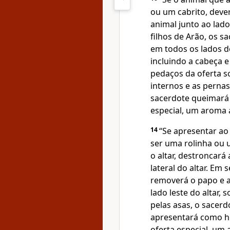
ou um cabrito, deve
animal junto ao lado
filhos de Arão, os 
em todos os lados do
incluindo a cabeça 
pedaços da oferta so
internos e as perna
sacerdote queimará 
especial, um aroma
14
“Se apresentar a
ser uma rolinha ou
o altar, destroncará
lateral do altar. Em
removerá o papo e 
lado leste do altar, 
pelas asas, o sacerd
apresentará como ho
oferta especial, um