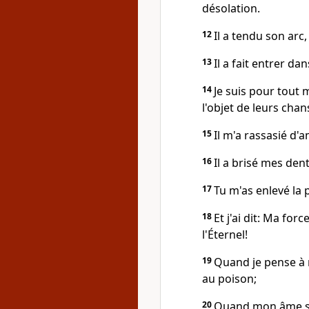
désolation.
12
Il a tendu son arc
13
Il a fait entrer da
14
Je suis pour tout 
l'objet de leurs cha
15
Il m'a rassasié d'
16
Il a brisé mes dent
17
Tu m'as enlevé la 
18
Et j'ai dit: Ma for
l'Éternel!
19
Quand je pense à m
au poison;
20
Quand mon âme s'e