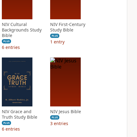
NIV Cultural
NIV First-Century
Backgrounds Study
Study Bible
Bible
PLUS
1
entry
PLUS
6
entries
NIV Grace and
NIV Jesus Bible
Truth Study Bible
PLUS
3
entries
PLUS
6
entries