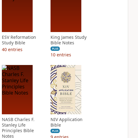
ESV Reformation
King James Study
Study Bible
Bible Notes
40
entries
PLUS
10
entries
NASB Charles F.
NIV Application
Stanley Life
Bible
Principles Bible
PLUS
Notes
9
entries