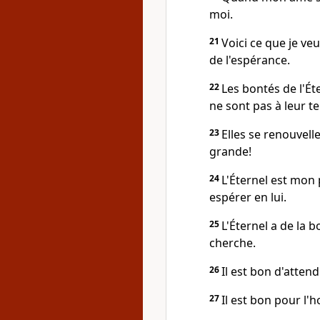
moi.
21
Voici ce que je v
de l'espérance.
22
Les bontés de l'É
ne sont pas à leur t
23
Elles se renouvell
grande!
24
L'Éternel est mon 
espérer en lui.
25
L'Éternel a de la b
cherche.
26
Il est bon d'attend
27
Il est bon pour l'