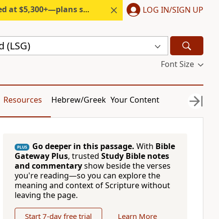
300+—plans start under $6/month.
LOG IN/SIGN UP
d (LSG)
Font Size
Resources
Hebrew/Greek
Your Content
Go deeper in this passage.
With
Bible
PLUS
Gateway Plus
, trusted
Study Bible notes
and commentary
show beside the verses
you're reading—so you can explore the
meaning and context of Scripture without
leaving the page.
Start 7-day free trial
Learn More