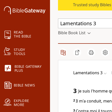
Trusted study Bible
READ
Bible Book List
THE BIBLE
STUDY
TOOLS
BIBLE GATEWAY
PLUS
Lamentations 3
BIBLE NEWS
3
Je suis l'homme qu
2
Il m'a conduit, men
EXPLORE
MORE
3
Contre moi il tourn