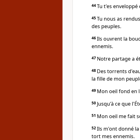
44
Tu t'es enveloppé 
45
Tu nous as rendus
des peuples.
46
Ils ouvrent la bou
ennemis.
47
Notre partage a été
48
Des torrents d'eau
la fille de mon peupl
49
Mon oeil fond en 
50
Jusqu'à ce que l'É
51
Mon oeil me fait so
52
Ils m'ont donné l
tort mes ennemis.