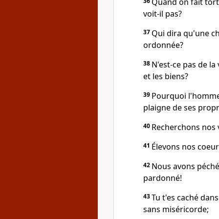
36
Quand on fait tort
voit-il pas?
37
Qui dira qu'une ch
ordonnée?
38
N'est-ce pas de l
et les biens?
39
Pourquoi l'homme 
plaigne de ses prop
40
Recherchons nos vo
41
Élevons nos coeurs
42
Nous avons péché,
pardonné!
43
Tu t'es caché dans 
sans miséricorde;