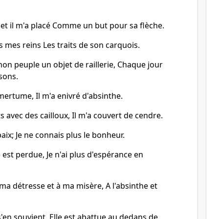
, et il m'a placé Comme un but pour sa flèche.
ns mes reins Les traits de son carquois.
mon peuple un objet de raillerie, Chaque jour
nsons.
amertume, Il m'a enivré d'absinthe.
s avec des cailloux, Il m'a couvert de cendre.
paix; Je ne connais plus le bonheur.
ce est perdue, Je n'ai plus d'espérance en
a détresse et à ma misère, A l'absinthe et
n souvient, Elle est abattue au dedans de