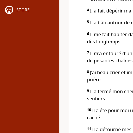
STORE
4
Il a fait dépérir ma
5
Il a bâti autour de
6
Il me fait habiter
dès longtemps.
7
Il m'a entouré d'un
de pesantes chaînes
8
J'ai beau crier et i
prière.
9
Il a fermé mon chem
sentiers.
10
Il a été pour moi 
caché.
11
Il a détourné mes v