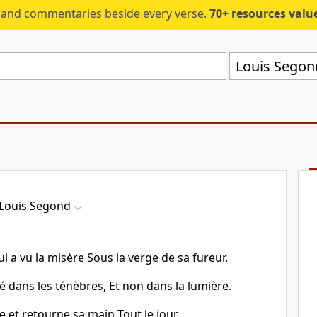
s and commentaries beside every verse.
70+ resources valued at $5,
Louis Segon
Louis Segond
i a vu la misère Sous la verge de sa fureur.
é dans les ténèbres, Et non dans la lumière.
e et retourne sa main Tout le jour.