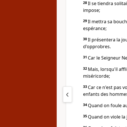
28
Il se tiendra solita
impose;
29
Il mettra sa bouch
espérance;
30
Il présentera la jo
d'opprobres.
31
Car le Seigneur Ne
32
Mais, lorsqu'il af
miséricorde;
33
Car ce n'est pas vol
enfants des homme
34
Quand on foule aux
35
Quand on viole la 