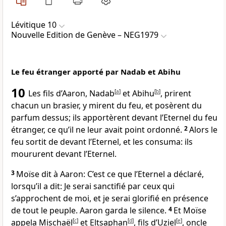
Lévitique 10
Nouvelle Edition de Genève – NEG1979
Le feu étranger apporté par Nadab et Abihu
10
Les fils d’Aaron, Nadab
[
a
]
et Abihu
[
b
]
, prirent
chacun un brasier, y mirent du feu, et posèrent du
parfum dessus; ils apportèrent devant l’Eternel du feu
étranger, ce qu’il ne leur avait point ordonné.
2
Alors le
feu sortit de devant l’Eternel, et les consuma: ils
moururent devant l’Eternel.
3
Moïse dit à Aaron: C’est ce que l’Eternel a déclaré,
lorsqu’il a dit: Je serai sanctifié par ceux qui
s’approchent de moi, et je serai glorifié en présence
de tout le peuple. Aaron garda le silence.
4
Et Moïse
appela Mischaël
[
c
]
et Eltsaphan
[
d
]
, fils d’Uziel
[
e
]
, oncle