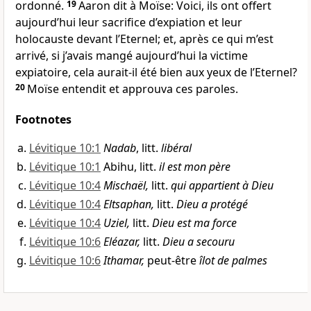
ordonné.
19
Aaron dit à Moïse: Voici, ils ont offert
aujourd’hui leur sacrifice d’expiation et leur
holocauste devant l’Eternel; et, après ce qui m’est
arrivé, si j’avais mangé aujourd’hui la victime
expiatoire, cela aurait-il été bien aux yeux de l’Eternel?
20
Moïse entendit et approuva ces paroles.
Footnotes
Lévitique 10:1
Nadab
, litt.
libéral
Lévitique 10:1
Abihu, litt.
il est mon père
Lévitique 10:4
Mischaël,
litt.
qui appartient à Dieu
Lévitique 10:4
Eltsaphan,
litt.
Dieu a protégé
Lévitique 10:4
Uziel,
litt.
Dieu est ma force
Lévitique 10:6
Eléazar,
litt.
Dieu a secouru
Lévitique 10:6
Ithamar,
peut-être
îlot de palmes