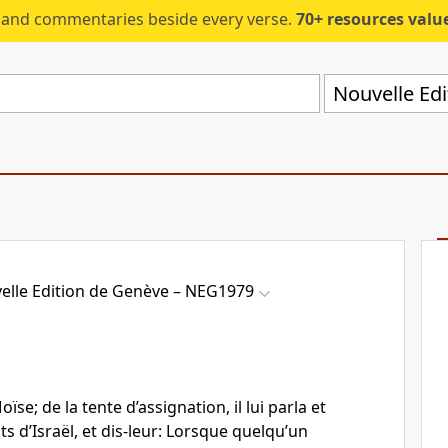
s and commentaries beside every verse.
70+ resources valued at $5,
elle Edition de Genève – NEG1979
ïse; de la tente d’assignation, il lui parla et
ts d’Israël, et dis-leur: Lorsque quelqu’un