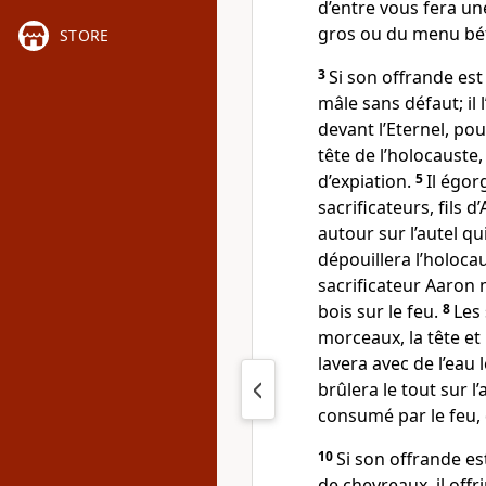
d’entre vous fera une 
gros ou du menu bét
STORE
3
Si son offrande est 
mâle sans défaut; il l
devant l’Eternel, pou
tête de l’holocauste,
d’expiation.
5
Il égor
sacrificateurs, fils 
autour sur l’autel qu
dépouillera l’holoca
sacrificateur Aaron 
bois sur le feu.
8
Les 
morceaux, la tête et 
lavera avec de l’eau l
brûlera le tout sur l’
consumé par le feu, 
10
Si son offrande e
de chevreaux, il off