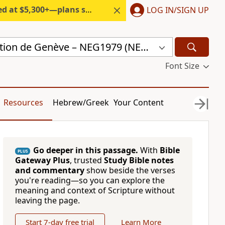
300+—plans start under $6/month.
LOG IN/SIGN UP
Nouvelle Edition de Genève – NEG1979 (NEG1979)
Font Size
Resources
Hebrew/Greek
Your Content
Go deeper in this passage.
With
Bible
PLUS
Gateway Plus
, trusted
Study Bible notes
and commentary
show beside the verses
you're reading—so you can explore the
meaning and context of Scripture without
leaving the page.
Start 7-day free trial
Learn More