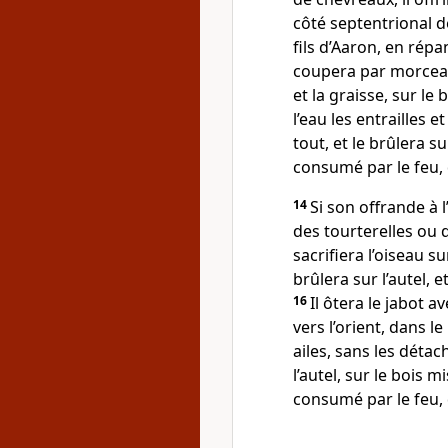
côté septentrional de 
fils d’Aaron, en répa
coupera par morceaux;
et la graisse, sur le 
l’eau les entrailles e
tout, et le brûlera su
consumé par le feu, 
14
Si son offrande à l
des tourterelles ou 
sacrifiera l’oiseau sur
brûlera sur l’autel, e
16
Il ôtera le jabot av
vers l’orient, dans l
ailes, sans les détach
l’autel, sur le bois m
consumé par le feu, 