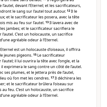
l’autel, devant l’Eternel; et les sacrificateurs,
ndront le sang sur l’autel tout autour.
12
Il le
 et le sacrificateur les posera, avec la tête
bois mis au feu sur l’autel.
13
Il lavera avec de
t les jambes; et le sacrificateur sacrifiera le
r l’autel. C’est un holocauste, un sacrifice
d’une agréable odeur à l’Eternel.
’Eternel est un holocauste d’oiseaux, il offrira
de jeunes pigeons.
15
Le sacrificateur
 l’autel; il lui ouvrira la tête avec l’ongle, et la
t il exprimera le sang contre un côté de l’autel.
ec ses plumes, et le jettera près de l’autel,
e lieu où l’on met les cendres.
17
Il déchirera les
er; et le sacrificateur brûlera l’oiseau sur
is au feu. C’est un holocauste, un sacrifice
d’une agréable odeur à l’Eternel.