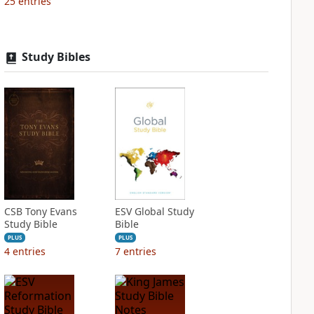
25
entries
Study Bibles
CSB Tony Evans
ESV Global Study
Study Bible
Bible
PLUS
PLUS
4
entries
7
entries