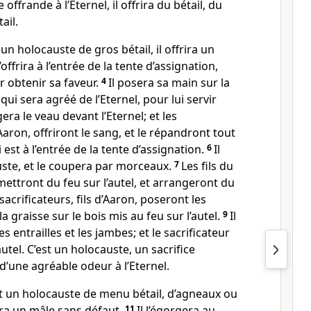
offrande à l’Eternel, il offrira du bétail, du
ail.
un holocauste de gros bétail, il offrira un
’offrira à l’entrée de la tente d’assignation,
r obtenir sa faveur.
4
Il posera sa main sur la
 qui sera agréé de l’Eternel, pour lui servir
gera le veau devant l’Eternel; et les
d’Aaron, offriront le sang, et le répandront tout
i est à l’entrée de la tente d’assignation.
6
Il
uste, et le coupera par morceaux.
7
Les fils du
mettront du feu sur l’autel, et arrangeront du
sacrificateurs, fils d’Aaron, poseront les
la graisse sur le bois mis au feu sur l’autel.
9
Il
es entrailles et les jambes; et le sacrificateur
autel. C’est un holocauste, un sacrifice
d’une agréable odeur à l’Eternel.
st un holocauste de menu bétail, d’agneaux ou
rira un mâle sans défaut.
11
Il l’égorgera au