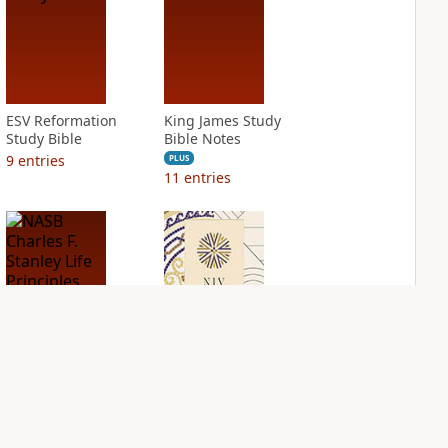
ESV Reformation
King James Study
Study Bible
Bible Notes
9
entries
PLUS
11
entries
NASB Charles F.
NIV Application
Stanley Life
Bible
Principles Bible
PLUS
Notes
4
entries