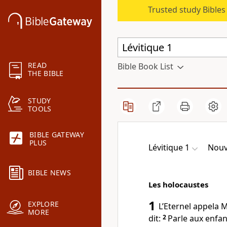
Trusted study Bible
READ
Bible Book List
THE BIBLE
STUDY
TOOLS
BIBLE GATEWAY
PLUS
Lévitique 1
Nouv
BIBLE NEWS
Les holocaustes
1
EXPLORE
L’Eternel appela Mo
MORE
dit:
2
Parle aux enfan