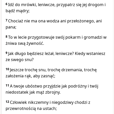
6
Idź do mrówki, leniwcze, przypatrz się jej drogom i
bądź mądry;
7
Chociaż nie ma ona wodza ani przełożonego, ani
pana;
8
To w lecie przygotowuje swój pokarm i gromadzi w
żniwa swą żywność.
9
Jak długo będziesz leżał, leniwcze? Kiedy wstaniesz
ze swego snu?
10
Jeszcze trochę snu, trochę drzemania, trochę
założenia rąk, aby zasnąć;
11
A twoje ubóstwo przyjdzie jak podróżny i twój
niedostatek jak mąż zbrojny.
12
Człowiek nikczemny i niegodziwy chodzi z
przewrotnością na ustach;