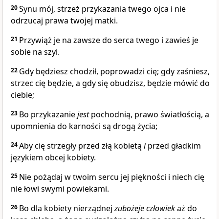
20
Synu mój, strzeż przykazania twego ojca i nie
odrzucaj prawa twojej matki.
21
Przywiąż je na zawsze do serca twego i zawieś je
sobie na szyi.
22
Gdy będziesz chodził, poprowadzi cię; gdy zaśniesz,
strzec cię będzie, a gdy się obudzisz, będzie mówić do
ciebie;
23
Bo przykazanie
jest
pochodnią, prawo światłością, a
upomnienia do karności są drogą życia;
24
Aby cię strzegły przed złą kobietą
i
przed gładkim
językiem obcej kobiety.
25
Nie pożądaj w twoim sercu jej piękności i niech cię
nie łowi swymi powiekami.
26
Bo dla kobiety nierządnej
zubożeje
człowiek
aż do