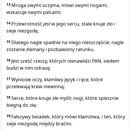
13
Mruga swymi oczyma, mówi swymi nogami,
wskazuje swymi palcami;
14
Przewrotność
jest
w jego sercu, stale knuje zło
i
sieje niezgodę.
15
Dlatego nagle spadnie na niego nieszczęście; nagle
zostanie złamany i pozbawiony ratunku.
16
Jest sześć rzeczy, których nienawidzi PAN, siedem
budzi w nim odrazę:
17
Wyniosłe oczy, kłamliwy język i ręce, które
przelewają krew niewinną;
18
Serce, które knuje złe myśli; nogi, które spiesznie
biegną do zła;
19
Fałszywy świadek, który mówi kłamstwa, i ten, który
sieje niezgodę między braćmi.