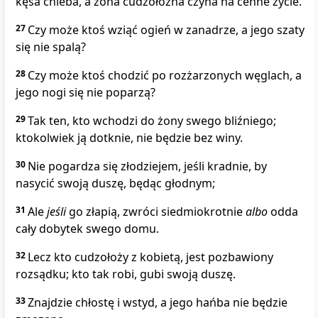
kęsa chleba, a żona cudzołożna czyha na cenne życie.
27
Czy może ktoś wziąć ogień w zanadrze, a jego szaty
się nie spalą?
28
Czy może ktoś chodzić po rozżarzonych węglach, a
jego nogi się nie poparzą?
29
Tak ten, kto wchodzi do żony swego bliźniego;
ktokolwiek ją dotknie, nie będzie bez winy.
30
Nie pogardza się złodziejem, jeśli kradnie, by
nasycić swoją duszę, będąc głodnym;
31
Ale
jeśli
go złapią, zwróci siedmiokrotnie
albo
odda
cały dobytek swego domu.
32
Lecz kto cudzołoży z kobietą, jest pozbawiony
rozsądku; kto tak robi, gubi swoją duszę.
33
Znajdzie chłostę i wstyd, a jego hańba nie będzie