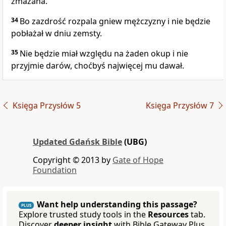
zmazana.
34
Bo zazdrość rozpala gniew mężczyzny i nie będzie
pobłażał w dniu zemsty.
35
Nie będzie miał względu na żaden okup i nie
przyjmie darów, choćbyś najwięcej mu dawał.
Księga Przysłów 5
Księga Przysłów 7
Updated Gdańsk Bible
(UBG)
Copyright © 2013 by
Gate of Hope
Foundation
Want help understanding this passage?
PLUS
Explore trusted study tools in the
Resources
tab.
Discover
deeper insight
with Bible Gateway Plus.