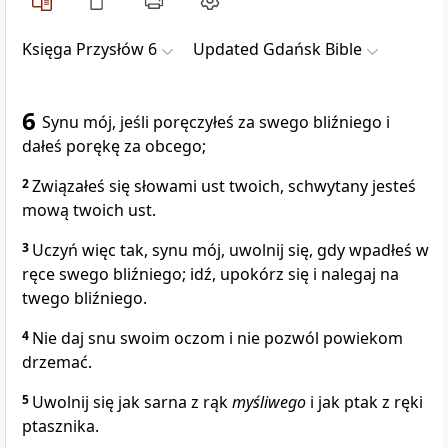
Księga Przysłów 6
Updated Gdańsk Bible
6
Synu mój, jeśli poręczyłeś za swego bliźniego i
dałeś porękę za obcego;
2
Związałeś się słowami ust twoich, schwytany jesteś
mową twoich ust.
3
Uczyń więc tak, synu mój, uwolnij się, gdy wpadłeś w
ręce swego bliźniego; idź, upokórz się i nalegaj na
twego bliźniego.
4
Nie daj snu swoim oczom i nie pozwól powiekom
drzemać.
5
Uwolnij się jak sarna z rąk
myśliwego
i jak ptak z ręki
ptasznika.