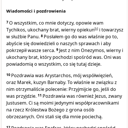
Wiadomości i pozdrowienia
7
O wszystkim, co mnie dotyczy, opowie wam
Tychikos, ukochany brat, wierny opiekun
[
b
]
i towarzysz
w służbie Panu.
8
Posłałem go do was właśnie po to,
abyście się dowiedzieli o naszych sprawach i aby
pokrzepił wasze serca.
9
Jest z nim Onezymos, wierny i
ukochany brat, który pochodzi spośród was. Oni was
powiadomią o wszystkim, co się tutaj dzieje.
10
Pozdrawia was Arystarchos, mój współwięzień,
oraz Marek, kuzyn Barnaby. To właśnie w związku z
nim otrzymaliście polecenie: Przyjmijcie go, jeśli do
was przyjdzie.
11
Pozdrawia was również Jezus, zwany
Justusem. Ci są moimi jedynymi współpracownikami
na rzecz Królestwa Bożego z grona osób
obrzezanych. Oni stali się dla mnie pociechą.
12