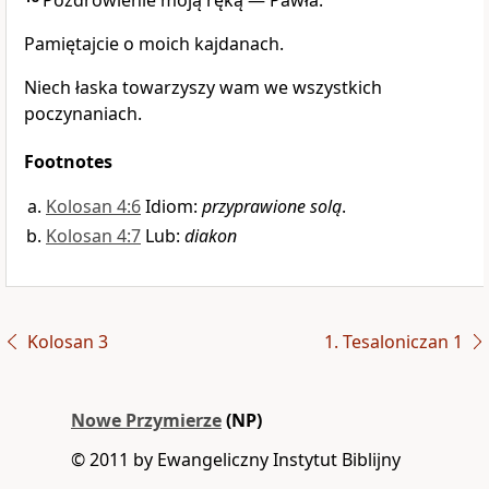
Pozdrowienie moją ręką — Pawła.
Pamiętajcie o moich kajdanach.
Niech łaska towarzyszy wam we wszystkich
poczynaniach.
Footnotes
Kolosan 4:6
Idiom:
przyprawione solą
.
Kolosan 4:7
Lub:
diakon
Kolosan 3
1. Tesaloniczan 1
Nowe Przymierze
(NP)
© 2011 by Ewangeliczny Instytut Biblijny