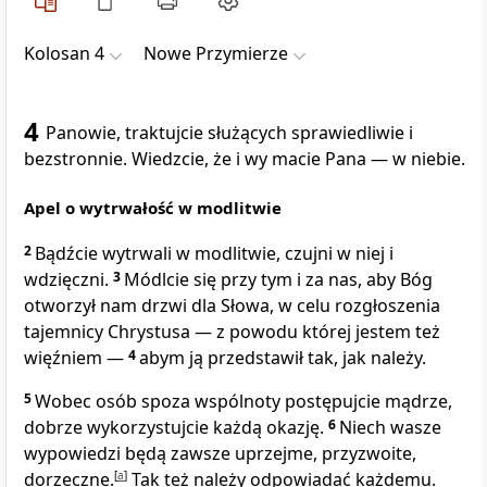
Kolosan 4
Nowe Przymierze
4
Panowie, traktujcie służących sprawiedliwie i
bezstronnie. Wiedzcie, że i wy macie Pana — w niebie.
Apel o wytrwałość w modlitwie
2
Bądźcie wytrwali w modlitwie, czujni w niej i
wdzięczni.
3
Módlcie się przy tym i za nas, aby Bóg
otworzył nam drzwi dla Słowa, w celu rozgłoszenia
tajemnicy Chrystusa — z powodu której jestem też
więźniem —
4
abym ją przedstawił tak, jak należy.
5
Wobec osób spoza wspólnoty postępujcie mądrze,
dobrze wykorzystujcie każdą okazję.
6
Niech wasze
wypowiedzi będą zawsze uprzejme, przyzwoite,
dorzeczne.
[
a
]
Tak też należy odpowiadać każdemu.