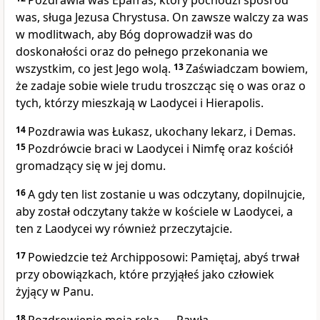
Pozdrawia was Epafras, który pochodzi spośród
was, sługa Jezusa Chrystusa. On zawsze walczy za was
w modlitwach, aby Bóg doprowadził was do
doskonałości oraz do pełnego przekonania we
wszystkim, co jest Jego wolą.
13
Zaświadczam bowiem,
że zadaje sobie wiele trudu troszcząc się o was oraz o
tych, którzy mieszkają w Laodycei i Hierapolis.
14
Pozdrawia was Łukasz, ukochany lekarz, i Demas.
15
Pozdrówcie braci w Laodycei i Nimfę oraz kościół
gromadzący się w jej domu.
16
A gdy ten list zostanie u was odczytany, dopilnujcie,
aby został odczytany także w kościele w Laodycei, a
ten z Laodycei wy również przeczytajcie.
17
Powiedzcie też Archipposowi: Pamiętaj, abyś trwał
przy obowiązkach, które przyjąłeś jako człowiek
żyjący w Panu.
18