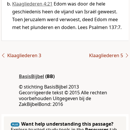
Klaagliederen 4:21
Edom was door de hele
geschiedenis heen de vijand van Israël geweest.
Toen Jeruzalem werd verwoest, deed Edom mee
met het plunderen en doden. Lees Psalmen 137:7.
Klaagliederen 3
Klaagliederen 5
BasisBijbel
(BB)
© stichting BasisBijbel 2013
Gecorrigeerde tekst © 2015 Alle rechten
voorbehouden Uitgegeven bij de
ZakBijbelBond: 2016
Want help understanding this passage?
PLUS
Explore trusted study tools in the
Resources
tab.