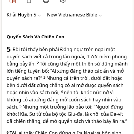
Khải Huyền 5
New Vietnamese Bible
Quyển Sách Và Chiên Con
5
Rồi tôi thấy bên phải Đấng ngự trên ngai một
quyển sách viết cả trong lẫn ngoài, được niêm phong
bằng bảy ấn.
2
Tôi cũng thấy một thiên sứ dũng mãnh
lớn tiếng tuyên bố: “Ai xứng đáng tháo các ấn và mở
quyển sách ra?”
3
Nhưng cả trên trời, dưới đất hoặc
bên dưới đất cũng chẳng có ai mở được quyển sách
hoặc nhìn vào sách nổi,
4
nên tôi khóc nức nở vì
không có ai xứng đáng mở cuốn sách hay nhìn vào
sách.
5
Nhưng một trưởng lão bảo tôi: “Ngươi đừng
khóc! Kìa, Sư tử của bộ tộc Giu-đa, là chồi của Đa-vít
đã chiến thắng, để mở quyển sách và tháo bảy ấn ra.”
6
Tôi lại thấy Chiên Con đứng giữa Ngai và bốn sinh