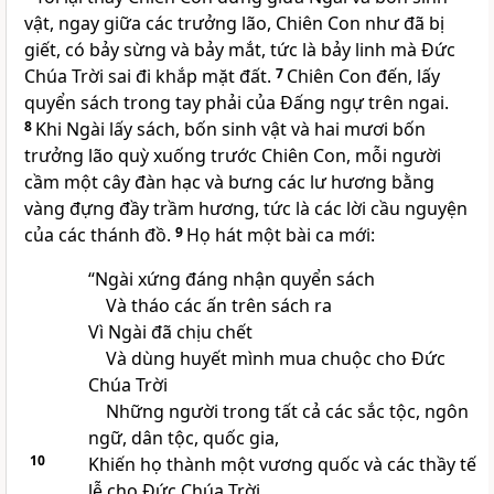
vật, ngay giữa các trưởng lão, Chiên Con như đã bị
giết, có bảy sừng và bảy mắt, tức là bảy linh mà Đức
Chúa Trời sai đi khắp mặt đất.
7
Chiên Con đến, lấy
quyển sách trong tay phải của Đấng ngự trên ngai.
8
Khi Ngài lấy sách, bốn sinh vật và hai mươi bốn
trưởng lão quỳ xuống trước Chiên Con, mỗi người
cầm một cây đàn hạc và bưng các lư hương bằng
vàng đựng đầy trầm hương, tức là các lời cầu nguyện
của các thánh đồ.
9
Họ hát một bài ca mới:
“Ngài xứng đáng nhận quyển sách
Và tháo các ấn trên sách ra
Vì Ngài đã chịu chết
Và dùng huyết mình mua chuộc cho Đức
Chúa Trời
Những người trong tất cả các sắc tộc, ngôn
ngữ, dân tộc, quốc gia,
10
Khiến họ thành một vương quốc và các thầy tế
lễ cho Đức Chúa Trời,