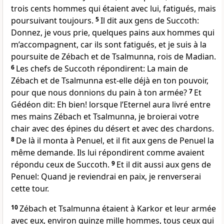
trois cents hommes qui étaient avec lui, fatigués, mais
poursuivant toujours.
5
Il dit aux gens de Succoth:
Donnez, je vous prie, quelques pains aux hommes qui
m’accompagnent, car ils sont fatigués, et je suis à la
poursuite de Zébach et de Tsalmunna, rois de Madian.
6
Les chefs de Succoth répondirent: La main de
Zébach et de Tsalmunna est-elle déjà en ton pouvoir,
pour que nous donnions du pain à ton armée?
7
Et
Gédéon dit: Eh bien! lorsque l’Eternel aura livré entre
mes mains Zébach et Tsalmunna, je broierai votre
chair avec des épines du désert et avec des chardons.
8
De là il monta à Penuel, et il fit aux gens de Penuel la
même demande. Ils lui répondirent comme avaient
répondu ceux de Succoth.
9
Et il dit aussi aux gens de
Penuel: Quand je reviendrai en paix, je renverserai
cette tour.
10
Zébach et Tsalmunna étaient à Karkor et leur armée
avec eux, environ quinze mille hommes, tous ceux qui