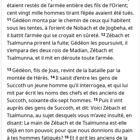
étaient restés de l’armée entière des fils de l’Orient;
cent vingt mille hommes tirant l’épée avaient été tués.
11
Gédéon monta par le chemin de ceux qui habitent
sous les tentes, à l’orient de Nobach et de Jogbeha, et
il battit l’armée qui se croyait en sûreté.
12
Zébach et
Tsalmunna prirent la fuite; Gédéon les poursuivit, il
s’empara des deux rois de Madian, Zébach et
Tsalmunna, et il mit en déroute toute l’armée.
13
Gédéon, fils de Joas, revint de la bataille par la
montée de Hérès.
14
Il saisit d’entre les gens de
Succoth un jeune homme qu’il interrogea, et qui lui
mit par écrit les noms des chefs et des anciens de
Succoth, soixante-dix-sept hommes.
15
Puis il vint
auprès des gens de Succoth, et dit: Voici Zébach et
Tsalmunna, au sujet desquels vous m’avez insulté, en
disant: La main de Zébach et de Tsalmunna est-elle
déjà en ton pouvoir, pour que nous donnions du pain
à tes hommes fatigués?
16
Et il prit les anciens de la