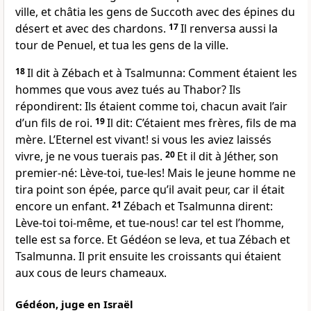
ville, et châtia les gens de Succoth avec des épines du
désert et avec des chardons.
17
Il renversa aussi la
tour de Penuel, et tua les gens de la ville.
18
Il dit à Zébach et à Tsalmunna: Comment étaient les
hommes que vous avez tués au Thabor? Ils
répondirent: Ils étaient comme toi, chacun avait l’air
d’un fils de roi.
19
Il dit: C’étaient mes frères, fils de ma
mère. L’Eternel est vivant! si vous les aviez laissés
vivre, je ne vous tuerais pas.
20
Et il dit à Jéther, son
premier-né: Lève-toi, tue-les! Mais le jeune homme ne
tira point son épée, parce qu’il avait peur, car il était
encore un enfant.
21
Zébach et Tsalmunna dirent:
Lève-toi toi-même, et tue-nous! car tel est l’homme,
telle est sa force. Et Gédéon se leva, et tua Zébach et
Tsalmunna. Il prit ensuite les croissants qui étaient
aux cous de leurs chameaux.
Gédéon, juge en Israël