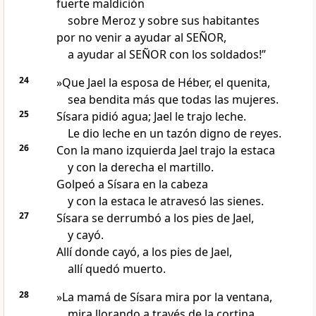
fuerte maldición
sobre Meroz y sobre sus habitantes
por no venir a ayudar al SEÑOR,
a ayudar al SEÑOR con los soldados!”
24
»Que Jael la esposa de Héber, el quenita,
sea bendita más que todas las mujeres.
25
Sísara pidió agua; Jael le trajo leche.
Le dio leche en un tazón digno de reyes.
26
Con la mano izquierda Jael trajo la estaca
y con la derecha el martillo.
Golpeó a Sísara en la cabeza
y con la estaca le atravesó las sienes.
27
Sísara se derrumbó a los pies de Jael,
y cayó.
Allí donde cayó, a los pies de Jael,
allí quedó muerto.
28
»La mamá de Sísara mira por la ventana,
mira llorando a través de la cortina.