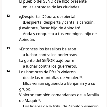
El pueblo del SEÑOR se hizo presente
en las entradas de las ciudades.
12
»¡Despierta, Débora, despierta!
¡Despierta, despierta y canta la canción!
¡Levántate, Barac hijo de Abinoán!
Anda y conquista a tus enemigos, hijo de
Abinoán.
13
»Entonces los israelitas bajaron
a luchar contra los poderosos.
La gente del SEÑOR bajó por mí
a luchar contra los guerreros.
14
Los hombres de Efraín vinieron
desde las montañas de Amalec
[
h
]
.
Ellos venían siguiendo a Benjamín y a su
grupo.
Vinieron también comandantes de la familia
de Maquir
[
i
]
.
Los líderes de la tribu de Zabulón vinieron