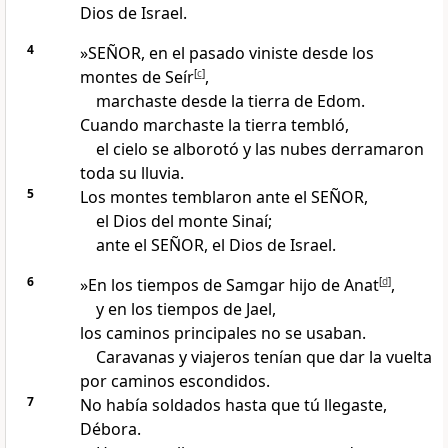
Dios de Israel.
4
»SEÑOR, en el pasado viniste desde los
montes de Seír
[
c
]
,
marchaste desde la tierra de Edom.
Cuando marchaste la tierra tembló,
el cielo se alborotó y las nubes derramaron
toda su lluvia.
5
Los montes temblaron ante el SEÑOR,
el Dios del monte Sinaí;
ante el SEÑOR, el Dios de Israel.
6
»En los tiempos de Samgar hijo de Anat
[
d
]
,
y en los tiempos de Jael,
los caminos principales no se usaban.
Caravanas y viajeros tenían que dar la vuelta
por caminos escondidos.
7
No había soldados hasta que tú llegaste,
Débora.