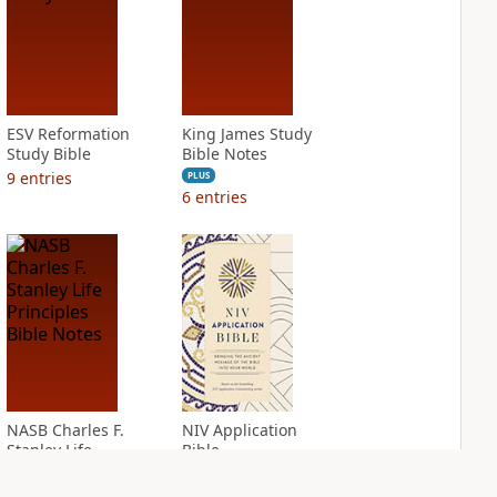
ESV Reformation
King James Study
Study Bible
Bible Notes
9
entries
PLUS
6
entries
NASB Charles F.
NIV Application
Stanley Life
Bible
Principles Bible
PLUS
Notes
9
entries