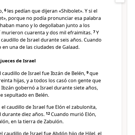
o,
6
les pedían que dijeran «Shibolet». Y si el
let», porque no podía pronunciar esa palabra
chaban mano y lo degollaban junto a los
í murieron cuarenta y dos mil efraimitas.
7
Y
e caudillo de Israel durante seis años. Cuando
o en una de las ciudades de Galaad.
 jueces de Israel
l caudillo de Israel fue Ibzán de Belén,
9
que
treinta hijas, y a todos los casó con gente que
 Ibzán gobernó a Israel durante siete años,
e sepultado en Belén.
el caudillo de Israel fue Elón el zabulonita,
l durante diez años.
12
Cuando murió Elón,
lón, en la tierra de Zabulón.
 caudillo de Israel fue Abdón hijo de Hilel, el