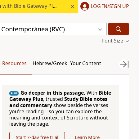
h
with Bible Gateway Plus.
LOG IN/SIGN UP
a Contemporánea (RVC)
Font Size
Resources
Hebrew/Greek
Your Content
Go deeper in this passage.
With
Bible
PLUS
Gateway Plus
, trusted
Study Bible notes
and commentary
show beside the verses
you're reading—so you can explore the
meaning and context of Scripture without
leaving the page.
Start 7-day free trial
Learn More