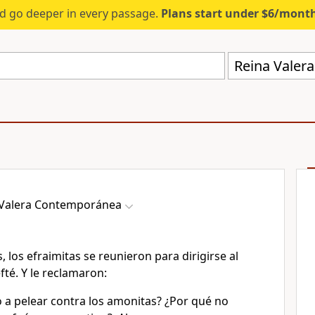
d go deeper in every passage.
Plans start under $6/mont
Reina Valer
 Valera Contemporánea
los efraimitas se reunieron para dirigirse al
fté. Y le reclamaron:
o a pelear contra los amonitas? ¿Por qué no