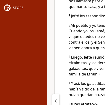
nos llamaste para q
quemar tu casa, y a t
STORE
2
Jefté les respondió:
«Mi pueblo y yo tení
Cuando yo los llamé,
vi que ustedes no ve
contra ellos, y el S
vienen ahora a quer
4
Luego, Jefté reunió
efraimitas, y los de
galaaditas, que vive
familia de Efraín.»
5
Y así, los galaadit
habían sido de la fa
huían querían cruzar
«¿Eres efrateo?»