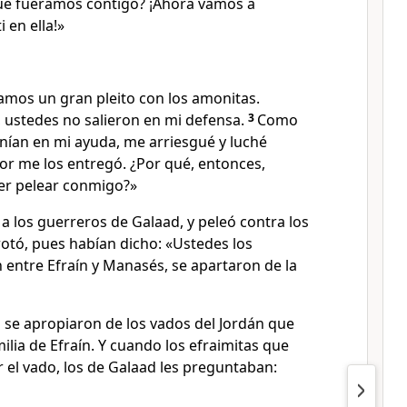
ue fuéramos contigo? ¡Ahora vamos a
i en ella!»
amos un gran pleito con los amonitas.
 ustedes no salieron en mi defensa.
3
Como
nían en mi ayuda, me arriesgué y luché
eñor me los entregó. ¿Por qué, entonces,
er pelear conmigo?»
 a los guerreros de Galaad, y peleó contra los
rrotó, pues habían dicho: «Ustedes los
n entre Efraín y Manasés, se apartaron de la
as se apropiaron de los vados del Jordán que
milia de Efraín. Y cuando los efraimitas que
 el vado, los de Galaad les preguntaban: