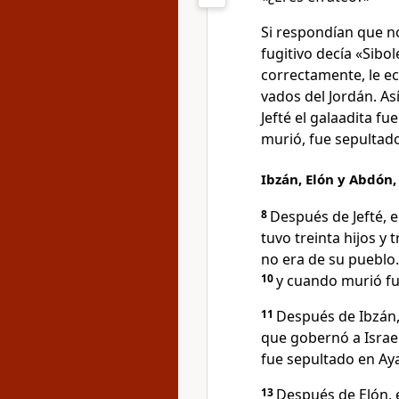
Si respondían que n
fugitivo decía «Sibo
correctamente, le e
vados del Jordán. As
Jefté el galaadita fu
murió, fue sepultad
Ibzán, Elón y Abdón,
8
Después de Jefté, e
tuvo treinta hijos y 
no era de su pueblo.
10
y cuando murió fu
11
Después de Ibzán, 
que gobernó a Israe
fue sepultado en Aya
13
Después de Elón, el