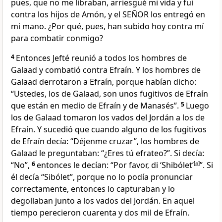
pues, que no me libraban, arriesgué mi vida y fui
contra los hijos de Amón, y el SEÑOR los entregó en
mi mano. ¿Por qué, pues, han subido hoy contra mí
para combatir conmigo?
4
Entonces Jefté reunió a todos los hombres de
Galaad y combatió contra Efraín. Y los hombres de
Galaad derrotaron a Efraín, porque habían dicho:
“Ustedes, los de Galaad, son unos fugitivos de Efraín
que están en medio de Efraín y de Manasés”.
5
Luego
los de Galaad tomaron los vados del Jordán a los de
Efraín. Y sucedió que cuando alguno de los fugitivos
de Efraín decía: “Déjenme cruzar”, los hombres de
Galaad le preguntaban: “¿Eres tú efrateo?”. Si decía:
“No”,
6
entonces le decían: “Por favor, di ‘Shibólet’
[
a
]
”. Si
él decía “Sibólet”, porque no lo podía pronunciar
correctamente, entonces lo capturaban y lo
degollaban junto a los vados del Jordán. En aquel
tiempo perecieron cuarenta y dos mil de Efraín.