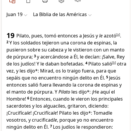
Juan 19
La Biblia de las Américas
19
Pilato, pues, tomó entonces a Jesús y
le
azotó
[
a
]
.
2
Y los soldados tejieron una corona de espinas, la
pusieron sobre su cabeza y le vistieron con un manto
de púrpura;
3
y acercándose a Él, le decían: ¡Salve, Rey
de los judíos
! Y le daban bofetadas
.
4
Pilato salió
[
b
]
otra
vez
, y les dijo*: Mirad, os lo traigo fuera, para que
sepáis que no encuentro ningún delito en Él
.
5
Jesús
entonces salió fuera llevando la corona de espinas y
el manto de púrpura
. Y
Pilato
les dijo*: ¡He aquí el
Hombre!
6
Entonces, cuando le vieron los principales
sacerdotes y los alguaciles
, gritaron, diciendo:
¡Crucifíca
le
! ¡Crucifíca
le
! Pilato les dijo*: Tomadle
vosotros, y crucificad
le
, porque yo no encuentro
ningún delito en Él
.
7
Los judíos le respondieron: