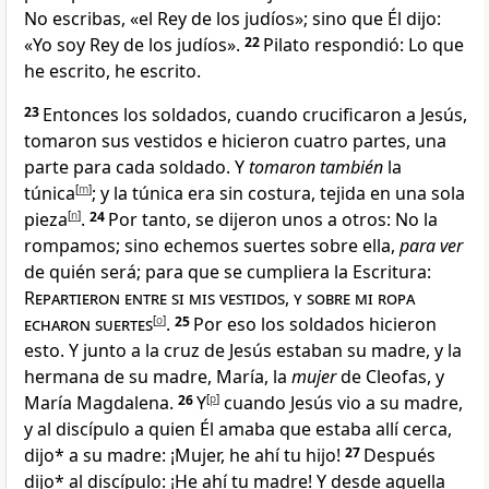
No escribas, «el Rey de los judíos»; sino que Él dijo:
«Yo soy Rey de los judíos
».
22
Pilato respondió: Lo que
he escrito, he escrito
.
23
Entonces los soldados
, cuando crucificaron a Jesús,
tomaron sus vestidos e hicieron cuatro partes, una
parte para cada soldado
. Y
tomaron también
la
túnica
[
m
]
; y la túnica era sin costura, tejida en una sola
pieza
[
n
]
.
24
Por tanto, se dijeron unos a otros: No la
rompamos
; sino echemos suertes sobre ella,
para ver
de quién será; para que se cumpliera la Escritura
:
Repartieron entre si mis vestidos, y sobre mi ropa
echaron suertes
[
o
]
.
25
Por eso los soldados hicieron
esto. Y junto a la cruz de Jesús estaban su madre
, y la
hermana de su madre, María, la
mujer
de Cleofas
, y
María Magdalena
.
26
Y
[
p
]
cuando Jesús vio a su madre,
y al discípulo a quien Él amaba
que estaba allí cerca,
dijo* a su madre:
¡Mujer
, he ahí tu hijo!
27
Después
dijo* al discípulo:
¡He ahí tu madre!
Y desde aquella