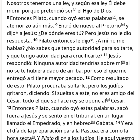
Nosotros tenemos una ley, y según esa ley Él debe
morir, porque pretendió ser
[
c
]
el Hijo de Dios
.
8
Entonces Pilato, cuando oyó estas palabras
[
d
]
, se
atemorizó aún más.
9
Entró de nuevo al Pretorio
[
e
]
y
dijo* a Jesús: ¿De dónde eres tú? Pero Jesús no le dio
respuesta
.
10
Pilato entonces le dijo*: ¿A mí no me
hablas? ¿No sabes que tengo autoridad para soltarte,
y que tengo autoridad para crucificarte?
11
Jesús
respondió:
Ninguna autoridad tendrías sobre mí
[
f
]
si
no se te hubiera dado de arriba
; por eso el que me
entregó a ti
tiene mayor pecado.
12
Como resultado
de esto, Pilato procuraba soltarle, pero los judíos
gritaron, diciendo: Si sueltas a este, no eres amigo del
César; todo el que se hace rey se opone al
[
g
]
César
.
13
Entonces Pilato, cuando oyó estas palabras, sacó
fuera a Jesús y se sentó en el tribunal
, en un lugar
llamado el Empedrado, y en hebreo
[
h
]
Gabata.
14
Y era
el día de la preparación para la Pascua
; era como la
hora sexta
[
i
]
. Y
Pilato
dijo* a los judíos: He aquí vuestro