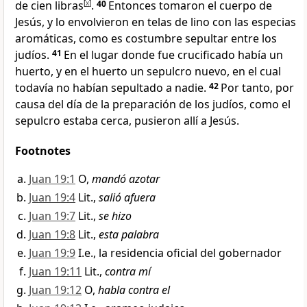
de cien libras
[
x
]
.
40
Entonces tomaron el cuerpo de
Jesús, y lo envolvieron en telas de lino
con las especias
aromáticas, como es costumbre sepultar
entre los
judíos.
41
En el lugar donde fue crucificado había un
huerto, y en el huerto un sepulcro nuevo
, en el cual
todavía no habían sepultado a nadie
.
42
Por tanto, por
causa del día de la preparación
de los judíos, como el
sepulcro estaba cerca
, pusieron allí a Jesús.
Footnotes
Juan 19:1
O,
mandó azotar
Juan 19:4
Lit.,
salió afuera
Juan 19:7
Lit.,
se hizo
Juan 19:8
Lit.,
esta palabra
Juan 19:9
I.e., la residencia oficial del gobernador
Juan 19:11
Lit.,
contra mí
Juan 19:12
O,
habla contra el