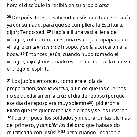
hora el discípulo la recibió en su propia
casa
.
28
Después de esto, sabiendo
Jesús que todo se había
ya consumado, para que se cumpliera la Escritura
,
dijo*:
Tengo sed
.
29
Había allí una vasija llena de
vinagre;
colocaron, pues, una esponja empapada del
vinagre en
una rama de
hisopo, y se la acercaron a la
boca.
30
Entonces Jesús, cuando hubo tomado el
vinagre, dijo:
¡Consumado es!
[
q
]
E inclinando la cabeza,
entregó el espíritu
.
31
Los judíos entonces, como era el día de
preparación
para la Pascua
, a fin de que los cuerpos
no se quedaran en la cruz
el día de reposo (porque
ese día de reposo era muy solemne
[
r
]
), pidieron a
Pilato que les quebraran las piernas y se los llevaran.
32
Fueron, pues, los soldados y quebraron las piernas
del primero, y
también las
del otro que había sido
crucificado con Jesús
[
s
]
;
33
pero cuando llegaron a