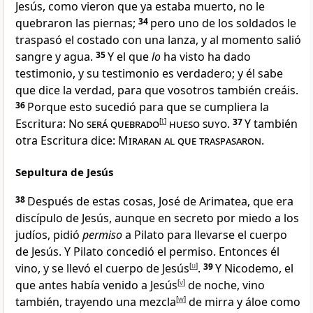
Jesús, como vieron que ya estaba muerto, no le
quebraron las piernas;
34
pero uno de los soldados le
traspasó el costado con una lanza, y al momento salió
sangre y agua
.
35
Y el que
lo
ha visto ha dado
testimonio, y su testimonio es verdadero
; y él sabe
que dice la verdad, para que vosotros también creáis.
36
Porque esto sucedió para que se cumpliera la
Escritura
:
No será quebrado
[
t
]
hueso suyo
.
37
Y también
otra Escritura dice:
Miraran al que traspasaron
.
Sepultura de Jesús
38
Después de estas cosas, José de Arimatea, que era
discípulo de Jesús, aunque en secreto por miedo a los
judíos
, pidió
permiso
a Pilato para llevarse el cuerpo
de Jesús
. Y Pilato concedió el permiso. Entonces él
vino, y se llevó el cuerpo de Jesús
[
u
]
.
39
Y Nicodemo
, el
que antes había venido a Jesús
[
v
]
de noche, vino
también, trayendo una mezcla
[
w
]
de mirra y áloe
como