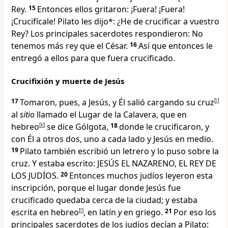
Rey
.
15
Entonces ellos gritaron: ¡Fuera! ¡Fuera
!
¡Crucifícale! Pilato les dijo*: ¿He de crucificar a vuestro
Rey? Los principales sacerdotes respondieron: No
tenemos más rey que el César.
16
Así que entonces le
entregó a ellos para que fuera crucificado
.
Crucifixión y muerte de Jesús
17
Tomaron, pues, a Jesús, y Él salió cargando su cruz
[
j
]
al
sitio
llamado el Lugar de la Calavera
, que en
hebreo
[
k
]
se dice Gólgota,
18
donde le crucificaron, y
con Él
a otros dos, uno a cada lado y Jesús en medio.
19
Pilato también escribió un letrero y lo puso sobre la
cruz. Y estaba escrito: JESÚS EL NAZARENO, EL REY DE
LOS JUDÍOS
.
20
Entonces muchos judíos leyeron esta
inscripción, porque el lugar donde Jesús fue
crucificado quedaba cerca de la ciudad; y estaba
escrita en hebreo
[
l
]
, en latín
y
en griego.
21
Por eso los
principales sacerdotes de los judíos decían a Pilato: