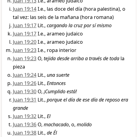
Juan 19:13
I.e., arameo judaico
Juan 19:14
I.e., las doce del día (hora palestina), o
tal vez: las seis de la mañana (hora romana)
Juan 19:17
Lit.,
cargando la cruz por sí mismo
Juan 19:17
I.e., arameo judaico
Juan 19:20
I.e., arameo judaico
Juan 19:23
I.e., ropa interior
Juan 19:23
O,
tejida desde arriba a través de toda
la
pieza
Juan 19:24
Lit.,
una suerte
Juan 19:26
Lit.,
Entonces
Juan 19:30
O,
¡Cumplido está!
Juan 19:31
Lit.,
porque el día de ese día de reposo era
grande
Juan 19:32
Lit.,
El
Juan 19:36
O,
machacado
, o,
molido
Juan 19:38
Lit.,
de Él