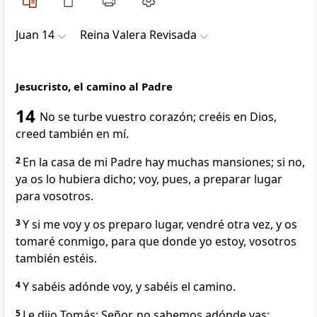
Juan 14
Reina Valera Revisada
Jesucristo, el camino al Padre
14
No se turbe vuestro corazón; creéis en Dios,
creed también en mí.
2
En la casa de mi Padre hay muchas mansiones; si no,
ya os lo hubiera dicho; voy, pues, a preparar lugar
para vosotros.
3
Y si me voy y os preparo lugar, vendré otra vez, y os
tomaré conmigo, para que donde yo estoy, vosotros
también estéis.
4
Y sabéis adónde voy, y sabéis el camino.
5
Le dijo Tomás: Señor, no sabemos adónde vas;