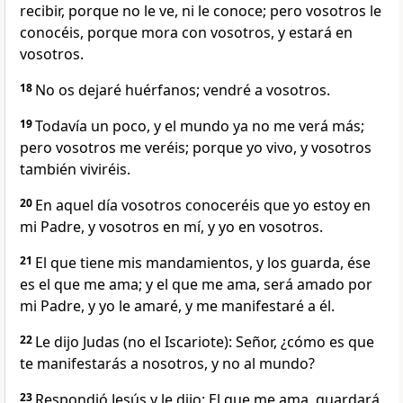
recibir, porque no le ve, ni le conoce; pero vosotros le
conocéis, porque mora con vosotros, y estará en
vosotros.
18
No os dejaré huérfanos; vendré a vosotros.
19
Todavía un poco, y el mundo ya no me verá más;
pero vosotros me veréis; porque yo vivo, y vosotros
también viviréis.
20
En aquel día vosotros conoceréis que yo estoy en
mi Padre, y vosotros en mí, y yo en vosotros.
21
El que tiene mis mandamientos, y los guarda, ése
es el que me ama; y el que me ama, será amado por
mi Padre, y yo le amaré, y me manifestaré a él.
22
Le dijo Judas (no el Iscariote): Señor, ¿cómo es que
te manifestarás a nosotros, y no al mundo?
23
Respondió Jesús y le dijo: El que me ama, guardará