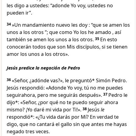
les digo a ustedes: “adonde Yo voy, ustedes no
pueden ir
”.
34
»Un mandamiento nuevo les doy
: “que se amen los
unos a los otros
”; que como Yo los he amado
, así
también se amen los unos a los otros.
35
En esto
conocerán todos que son Mis discípulos, si se tienen
amor los unos a los otros
».
Jesús predice la negación de Pedro
36
«Señor, ¿adónde vas?», le preguntó* Simón Pedro.
Jesús respondió:
«Adonde Yo voy, tú no me puedes
seguir
ahora, pero me seguirás después
».
37
Pedro le
dijo*: «Señor, ¿por qué no te puedo seguir ahora
mismo? ¡
Yo daré mi vida por Ti!».
38
Jesús
le
respondió*:
«¿Tu vida darás por Mí? En verdad te
digo, que no cantará el gallo sin que antes me hayas
negado tres veces
.