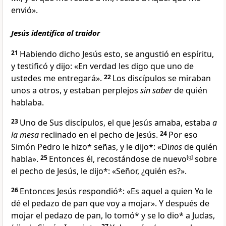
envió
».
Jesús identifica al traidor
21
Habiendo dicho Jesús esto, se angustió en espíritu
,
y testificó y dijo:
«En verdad les digo que uno de
ustedes me entregará
».
22
Los discípulos se miraban
unos a otros, y estaban perplejos
sin saber
de quién
hablaba
.
23
Uno de Sus discípulos, el que Jesús amaba
, estaba
a
la mesa
reclinado en el pecho de Jesús
.
24
Por eso
Simón Pedro le hizo* señas, y le dijo*: «Di
nos
de quién
habla».
25
Entonces él, recostándose de nuevo
[
g
]
sobre
el pecho de Jesús, le dijo*: «Señor, ¿quién es
?».
26
Entonces Jesús respondió*:
«Es aquel a quien Yo le
dé el pedazo de pan que voy a mojar».
Y después de
mojar el pedazo de pan, lo tomó* y se lo dio* a Judas,