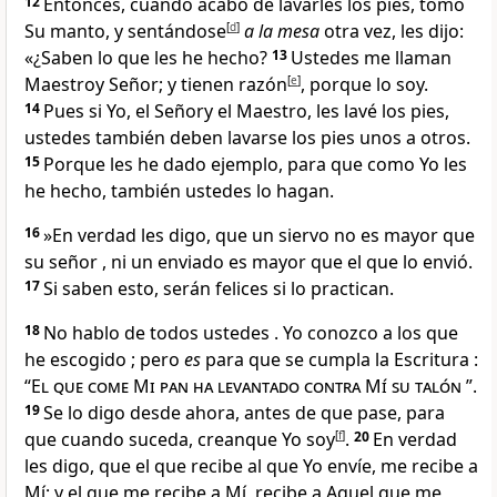
12
Entonces, cuando acabó de lavarles los pies, tomó
Su manto
, y sentándose
[
d
]
a la mesa
otra vez, les dijo:
«¿Saben lo que les he hecho?
13
Ustedes me llaman
Maestro
y Señor
; y tienen razón
[
e
]
, porque lo soy.
14
Pues si Yo, el Señor
y el Maestro, les lavé los pies,
ustedes también deben lavarse los pies unos a otros.
15
Porque les he dado ejemplo
, para que como Yo les
he hecho, también ustedes lo hagan.
16
»En verdad les digo, que un siervo no es mayor que
su señor
, ni un enviado
es mayor que el que lo envió.
17
Si saben esto, serán felices si lo practican
.
18
No hablo de todos ustedes
. Yo conozco a los que
he escogido
; pero
es
para que se cumpla la Escritura
:
“
El que come Mi pan ha levantado contra Mí su talón
”.
19
Se lo digo desde ahora, antes de que pase, para
que cuando suceda, crean
que Yo soy
[
f
]
.
20
En verdad
les digo, que el que recibe al que Yo envíe, me recibe a
Mí; y el que me recibe a Mí, recibe a Aquel que me