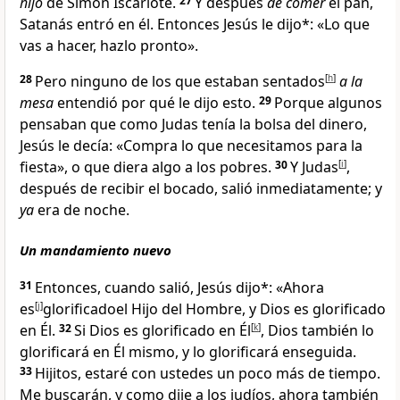
hijo
de Simón Iscariote
.
27
Y después
de comer
el pan,
Satanás
entró en él
. Entonces Jesús le dijo*:
«Lo que
vas a hacer, hazlo pronto».
28
Pero ninguno de los que estaban sentados
[
h
]
a la
mesa
entendió por qué le dijo esto.
29
Porque algunos
pensaban que como Judas tenía la bolsa del dinero
,
Jesús le decía: «Compra lo que necesitamos para la
fiesta
», o que diera algo a los pobres
.
30
Y Judas
[
i
]
,
después de recibir el bocado, salió inmediatamente; y
ya
era de noche
.
Un mandamiento nuevo
31
Entonces, cuando salió, Jesús dijo*:
«Ahora
es
[
j
]
glorificado
el Hijo del Hombre
, y Dios es glorificado
en Él
.
32
Si Dios es glorificado en Él
[
k
]
, Dios también lo
glorificará en Él mismo
, y lo glorificará enseguida.
33
Hijitos
, estaré con ustedes un poco más de tiempo
.
Me buscarán, y como dije a los judíos, ahora también