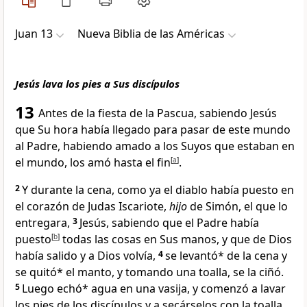
Juan 13
Nueva Biblia de las Américas
Jesús lava los pies a Sus discípulos
13
Antes de la fiesta de la Pascua
, sabiendo Jesús
que Su hora había llegado
para pasar de este mundo
al Padre
, habiendo amado a los Suyos que estaban en
el mundo, los amó hasta el fin
[
a
]
.
2
Y durante la cena, como ya el diablo
había puesto en
el corazón de Judas Iscariote,
hijo
de Simón, el que lo
entregara
,
3
Jesús, sabiendo que el Padre había
puesto
[
b
]
todas las cosas en Sus manos
, y que de Dios
había salido
y a Dios volvía,
4
se levantó* de la cena y
se quitó* el manto, y tomando una toalla, se la ciñó
.
5
Luego echó* agua en una vasija, y comenzó a lavar
los pies
de los discípulos y a secárselos con la toalla