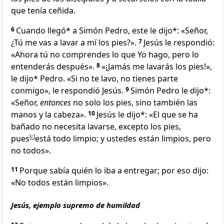
que tenía ceñida.
6
Cuando llegó* a Simón Pedro, este le dijo*: «Señor,
¿Tú me vas a lavar a mí los pies?».
7
Jesús le respondió:
«Ahora tú no comprendes lo que Yo hago, pero lo
entenderás después
».
8
«¡Jamás me lavarás
los pies!»,
le dijo* Pedro.
«Si no te lavo, no tienes parte
conmigo
»,
le respondió Jesús.
9
Simón Pedro le dijo*:
«Señor,
entonces
no solo los pies, sino también las
manos y la cabeza».
10
Jesús le dijo*:
«El que se ha
bañado no necesita lavarse, excepto los pies,
pues
[
c
]
está todo limpio; y ustedes están limpios
, pero
no todos».
11
Porque sabía quién lo iba a entregar
; por eso dijo:
«No todos están limpios».
Jesús, ejemplo supremo de humildad