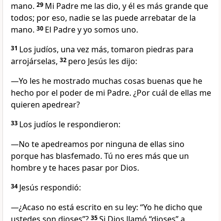
mano.
29
Mi Padre me las dio, y él es más grande que
todos; por eso, nadie se las puede arrebatar de la
mano.
30
El Padre y yo somos uno.
31
Los judíos, una vez más, tomaron piedras para
arrojárselas,
32
pero Jesús les dijo:
―Yo les he mostrado muchas cosas buenas que he
hecho por el poder de mi Padre. ¿Por cuál de ellas me
quieren apedrear?
33
Los judíos le respondieron:
―No te apedreamos por ninguna de ellas sino
porque has blasfemado. Tú no eres más que un
hombre y te haces pasar por Dios.
34
Jesús respondió:
―¿Acaso no está escrito en su ley: “Yo he dicho que
ustedes son dioses”?
35
Si Dios llamó “dioses” a