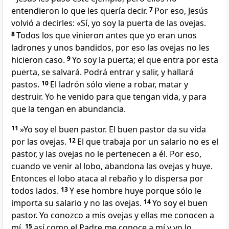
entendieron lo que les quería decir.
7
Por eso, Jesús
volvió a decirles:
«Sí, yo soy la puerta de las ovejas.
8
Todos los que vinieron antes que yo eran unos
ladrones y unos bandidos, por eso las ovejas no les
hicieron caso.
9
Yo soy la puerta; el que entra por esta
puerta, se salvará. Podrá entrar y salir, y hallará
pastos.
10
El ladrón sólo viene a robar, matar y
destruir. Yo he venido para que tengan vida, y para
que la tengan en abundancia.
11
»Yo soy el buen pastor. El buen pastor da su vida
por las ovejas.
12
El que trabaja por un salario no es el
pastor, y las ovejas no le pertenecen a él. Por eso,
cuando ve venir al lobo, abandona las ovejas y huye.
Entonces el lobo ataca al rebaño y lo dispersa por
todos lados.
13
Y ese hombre huye porque sólo le
importa su salario y no las ovejas.
14
Yo soy el buen
pastor. Yo conozco a mis ovejas y ellas me conocen a
mí,
15
así como el Padre me conoce a mí y yo lo