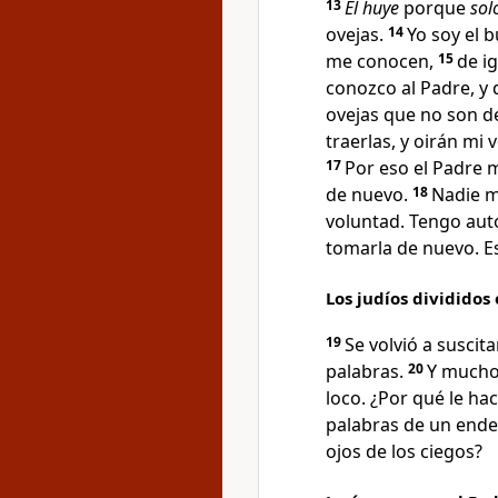
13
El huye
porque
sol
ovejas.
14
Yo soy el 
me conocen,
15
de i
conozco al Padre
, y
ovejas
que no son de
traerlas, y oirán mi
17
Por eso el Padre 
de nuevo
.
18
Nadie m
voluntad. Tengo aut
tomarla de nuevo
. 
Los judíos divididos 
19
Se volvió a suscita
palabras.
20
Y muchos
loco
. ¿Por qué le ha
palabras de un end
ojos de los ciegos
?