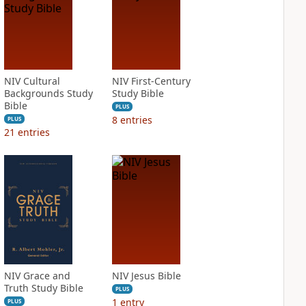
NIV Cultural
NIV First-Century
Backgrounds Study
Study Bible
Bible
PLUS
8
entries
PLUS
21
entries
NIV Grace and
NIV Jesus Bible
Truth Study Bible
PLUS
1
entry
PLUS