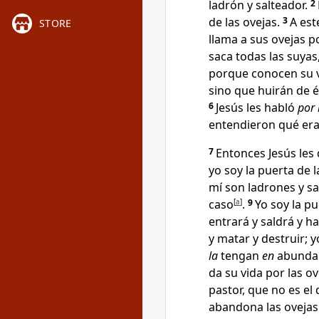
ladrón y salteador
.
2
de las ovejas.
3
A est
STORE
llama a sus ovejas 
saca todas las suyas,
porque conocen su 
sino que huirán de é
6
Jesús les habló
por
entendieron qué era 
7
Entonces Jesús les
yo soy la puerta de l
mí son ladrones y s
caso
[
a
]
.
9
Yo soy la pu
entrará y saldrá y ha
y matar y destruir; 
la
tengan
en
abundan
da su vida por las ov
pastor
, que no es el 
abandona las ovejas 