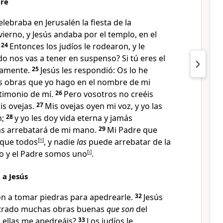
dre
elebraba en Jerusalén la fiesta de la
vierno, y Jesús andaba por el templo, en el
24
Entonces los judíos
le rodearon, y le
o nos vas a tener en suspenso? Si tú eres el
aramente
.
25
Jesús les respondió:
Os lo he
 las obras que yo hago en el nombre de mi
stimonio de mí
.
26
Pero vosotros no creéis
is ovejas
.
27
Mis ovejas oyen mi voz
, y yo las
;
28
y yo les doy vida eterna
y jamás
las arrebatará de mi mano
.
29
Mi Padre que
 que todos
[
h
]
, y nadie
las
puede arrebatar de la
o y el Padre somos uno
[
i
]
.
 a Jesús
ron a tomar piedras para apedrearle
.
32
Jesús
trado muchas obras buenas
que son
del
 ellas me apedreáis?
33
Los judíos le