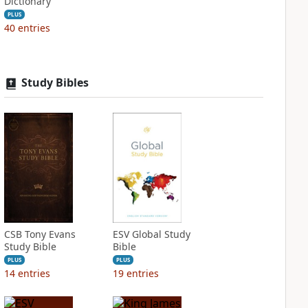
Dictionary
PLUS
40
entries
Study Bibles
CSB Tony Evans
ESV Global Study
Study Bible
Bible
PLUS
PLUS
14
entries
19
entries