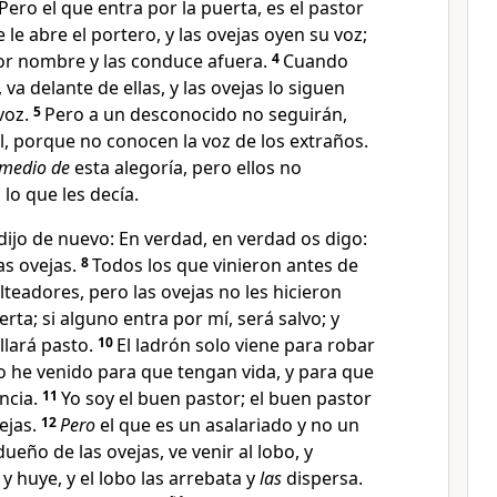
Pero el que entra por la puerta, es el pastor
e le abre el portero, y las ovejas oyen su voz
;
por nombre y las conduce afuera
.
4
Cuando
 va delante de ellas, y las ovejas lo siguen
voz
.
5
Pero a un desconocido no seguirán,
l, porque no conocen la voz
de los extraños.
 medio de
esta alegoría
, pero ellos no
lo que les decía.
 dijo de nuevo:
En verdad, en verdad os digo:
as ovejas
.
8
Todos los que vinieron antes de
alteadores
, pero las ovejas no les hicieron
erta
; si alguno entra por mí, será salvo; y
llará pasto.
10
El ladrón solo viene para robar
yo he venido para que tengan vida
, y para que
cia.
11
Yo soy el buen pastor
; el buen pastor
ejas
.
12
Pero
el que es un asalariado y no un
dueño de las ovejas, ve venir al lobo, y
y huye, y el lobo las arrebata y
las
dispersa.