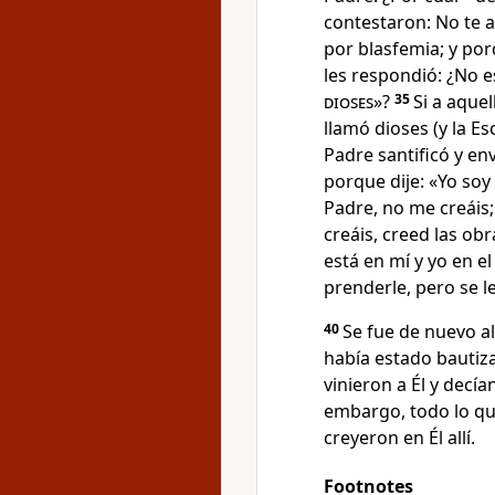
contestaron: No te 
por blasfemia
; y po
les respondió:
¿No e
dioses
»?
35
Si a aquel
llamó dioses (y la Es
Padre santificó
y en
porque dije: «Yo soy 
Padre
, no me creáis;
creáis, creed las obr
está en mí y yo en e
prenderle
, pero se 
40
Se fue de nuevo al
había estado bautiz
vinieron a Él y decí
embargo, todo lo que
creyeron en Él allí
.
Footnotes