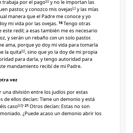
o
trabaja por el pago
[
b
]
y no le importan las
buen pastor
, y conozco mis ovejas
[
c
]
y las mías
gual manera que el Padre me conoce y yo
 doy mi vida por las ovejas
.
16
Tengo otras
 este redil; a esas también me es necesario
 voz, y serán un rebaño
con
un solo pastor
.
me ama, porque yo doy mi vida para tomarla
e la quita
[
d
]
, sino que yo la doy de mi propia
oridad para darla, y tengo autoridad para
Este mandamiento recibí de mi Padre
.
otra vez
r una división
entre los judíos por estas
 de ellos decían: Tiene un demonio
y está
céis caso
[
e
]
?
21
Otros decían: Estas no son
emoniado
. ¿Puede acaso un demonio abrir los