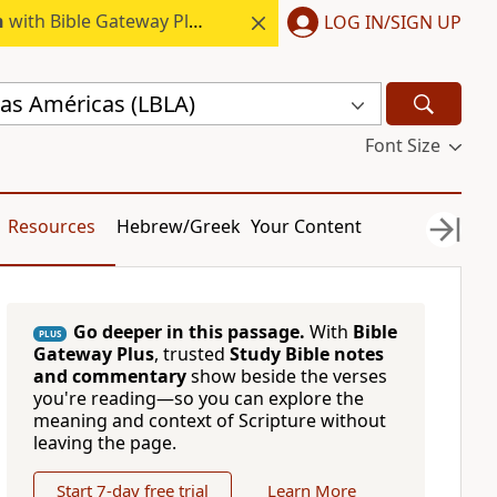
h
with Bible Gateway Plus.
LOG IN/SIGN UP
 las Américas (LBLA)
Font Size
Resources
Hebrew/Greek
Your Content
Go deeper in this passage.
With
Bible
PLUS
Gateway Plus
, trusted
Study Bible notes
and commentary
show beside the verses
you're reading—so you can explore the
meaning and context of Scripture without
leaving the page.
Start 7-day free trial
Learn More