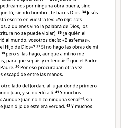
apedreamos por ninguna obra buena, sino
rque tú, siendo hombre, te haces Dios
.
34
Jesús
stá escrito en vuestra ley
: «
Yo dije: sois
los, a quienes vino la palabra de Dios, los
critura no se puede violar),
36
¿a quién el
vió al mundo
, vosotros decís: «Blasfemas»,
el Hijo de Dios
»?
37
Si no hago las obras de mi
38
pero si las hago, aunque a mí no me
as
; para que sepáis y entendáis
[
l
]
que el Padre
l Padre
.
39
Por eso procuraban otra vez
les escapó de entre las manos
.
 otro lado del Jordán, al lugar donde primero
ando Juan
, y se quedó allí.
41
Y muchos
an: Aunque Juan no hizo ninguna señal
[
m
]
, sin
 Juan dijo de este
era verdad.
42
Y muchos