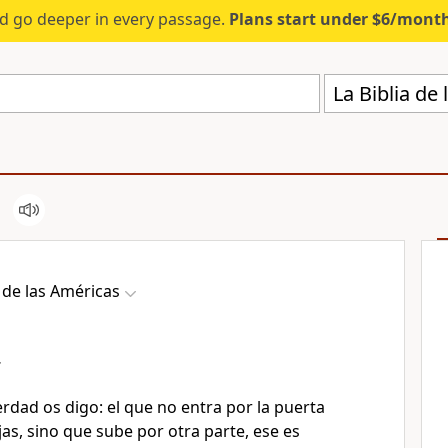
d go deeper in every passage.
Plans start under $6/mont
La Biblia de
a de las Américas
r
rdad os digo: el que no entra por la puerta
ejas, sino que sube por otra parte, ese es