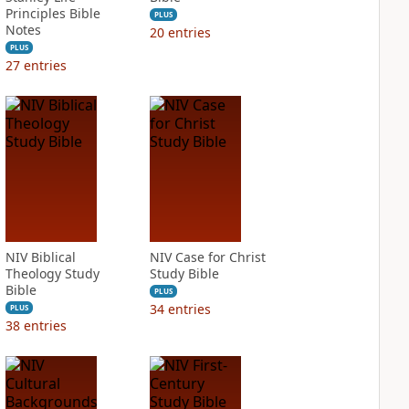
Principles Bible
PLUS
Notes
20
entries
PLUS
27
entries
NIV Biblical
NIV Case for Christ
Theology Study
Study Bible
Bible
PLUS
34
entries
PLUS
38
entries