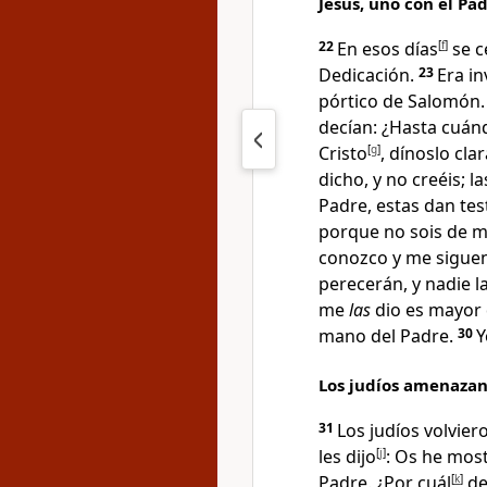
Jesús, uno con el Pa
22
En esos días
[
f
]
se c
Dedicación.
23
Era in
pórtico de Salomón
.
decían: ¿Hasta cuánd
Cristo
[
g
]
, dínoslo cl
dicho
, y no creéis;
Padre, estas dan te
porque no sois de m
conozco
y me siguen
perecerán, y nadie 
me
las
dio es mayor
mano del Padre.
30
Y
Los judíos amenazan
31
Los judíos volvie
les dijo
[
j
]
:
Os he mos
Padre. ¿Por cuál
[
k
]
de