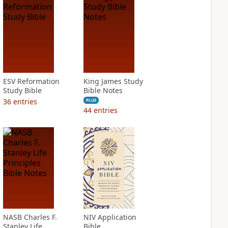
ESV Reformation
King James Study
Study Bible
Bible Notes
36
entries
PLUS
44
entries
NASB Charles F.
NIV Application
Stanley Life
Bible