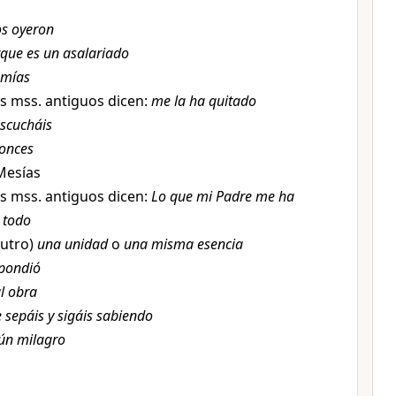
os oyeron
que es un asalariado
 mías
s mss. antiguos dicen:
me la ha quitado
escucháis
onces
 Mesías
s mss. antiguos dicen:
Lo que mi Padre me ha
 todo
neutro)
una unidad
o
una misma esencia
pondió
l obra
 sepáis y sigáis sabiendo
ún milagro