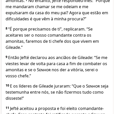
amonitas.
No entanto, Jefté respondeu-lhes: “Porque
me mandaram chamar se me odeiam e me
expulsaram da casa do meu pai? Agora que estão em
dificuldades é que vêm à minha procura?”
8
“É porque precisamos de ti”, replicaram. “Se
aceitares ser o nosso comandante contra os
amonitas, faremos de ti chefe dos que vivem em
Gileade.”
9
Então Jefté declarou aos anciãos de Gileade: “Se me
viestes levar de volta para casa a fim de combater os
amonitas e se o
Senhor
nos der a vitória, serei o
vosso chefe.”
10
E os líderes de Gileade juraram: “Que o
Senhor
seja
testemunha entre nós, se não fizermos tudo como
disseste!”
11
Jefté aceitou a proposta e foi eleito comandante-