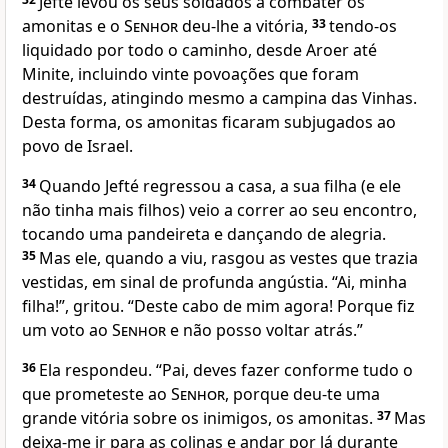
Jefté levou os seus soldados a combater os
amonitas e o
Senhor
deu-lhe a vitória,
33
tendo-os
liquidado por todo o caminho, desde Aroer até
Minite, incluindo vinte povoações que foram
destruídas, atingindo mesmo a campina das Vinhas.
Desta forma, os amonitas ficaram subjugados ao
povo de Israel.
34
Quando Jefté regressou a casa, a sua filha (e ele
não tinha mais filhos) veio a correr ao seu encontro,
tocando uma pandeireta e dançando de alegria.
35
Mas ele, quando a viu, rasgou as vestes que trazia
vestidas, em sinal de profunda angústia. “Ai, minha
filha!”, gritou. “Deste cabo de mim agora! Porque fiz
um voto ao
Senhor
e não posso voltar atrás.”
36
Ela respondeu. “Pai, deves fazer conforme tudo o
que prometeste ao
Senhor
, porque deu-te uma
grande vitória sobre os inimigos, os amonitas.
37
Mas
deixa-me ir para as colinas e andar por lá durante