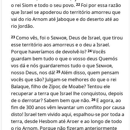
o rei Siom e todo o seu povo.
22
Foi por essa razão
que Israel se apoderou do território amorreu que
vai do rio Arnom até Jaboque e do deserto até ao
rio Jordão.
23
Como vês, foi o
Senhor
, Deus de Israel, que tirou
esse território aos amorreus e o deu a Israel.
Porque haveríamos de devolvê-lo?
24
Vocês
guardam bem tudo o que o vosso deus Quemós
vos dá e nós guardaremos tudo o que
Senhor
,
nosso Deus, nos dá!
25
Além disso, quem pensam
vocês que são? Julgam-se melhores do que o rei
Balaque, filho de Zípor, de Moabe? Tentou ele
recuperar a terra que Israel lhe conquistou, depois
de o derrotar? Sabem bem que não.
26
E agora, ao
fim de 300 anos vêm levantar um conflito por causa
disto! Israel tem vivido aqui, espalhou-se por toda a
terra, desde Hesbom até Aroer e ao longo de todo
o rio Arnom. Porque não fizeram anteriormente