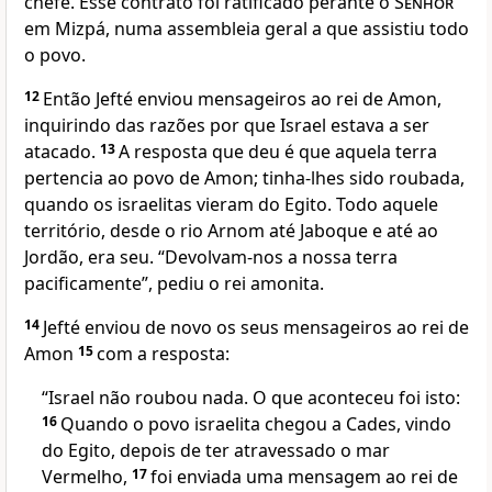
chefe. Esse contrato foi ratificado perante o
Senhor
em Mizpá, numa assembleia geral a que assistiu todo
o povo.
12
Então Jefté enviou mensageiros ao rei de Amon,
inquirindo das razões por que Israel estava a ser
atacado.
13
A resposta que deu é que aquela terra
pertencia ao povo de Amon; tinha-lhes sido roubada,
quando os israelitas vieram do Egito. Todo aquele
território, desde o rio Arnom até Jaboque e até ao
Jordão, era seu. “Devolvam-nos a nossa terra
pacificamente”, pediu o rei amonita.
14
Jefté enviou de novo os seus mensageiros ao rei de
Amon
15
com a resposta:
“Israel não roubou nada. O que aconteceu foi isto:
16
Quando o povo israelita chegou a Cades, vindo
do Egito, depois de ter atravessado o mar
Vermelho,
17
foi enviada uma mensagem ao rei de