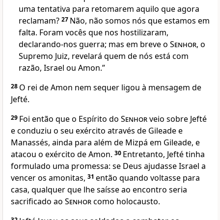
uma tentativa para retomarem aquilo que agora
reclamam?
27
Não, não somos nós que estamos em
falta. Foram vocês que nos hostilizaram,
declarando-nos guerra; mas em breve o
Senhor
, o
Supremo Juiz, revelará quem de nós está com
razão, Israel ou Amon.”
28
O rei de Amon nem sequer ligou à mensagem de
Jefté.
29
Foi então que o Espírito do
Senhor
veio sobre Jefté
e conduziu o seu exército através de Gileade e
Manassés, ainda para além de Mizpá em Gileade, e
atacou o exército de Amon.
30
Entretanto, Jefté tinha
formulado uma promessa: se Deus ajudasse Israel a
vencer os amonitas,
31
então quando voltasse para
casa, qualquer que lhe saísse ao encontro seria
sacrificado ao
Senhor
como holocausto.
32