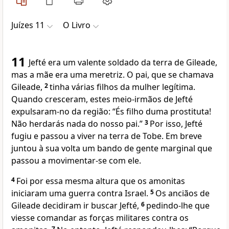
Juízes 11
O Livro
11
Jefté era um valente soldado da terra de Gileade,
mas a mãe era uma meretriz. O pai, que se chamava
Gileade,
2
tinha várias filhos da mulher legítima.
Quando cresceram, estes meio-irmãos de Jefté
expulsaram-no da região: “És filho duma prostituta!
Não herdarás nada do nosso pai.”
3
Por isso, Jefté
fugiu e passou a viver na terra de Tobe. Em breve
juntou à sua volta um bando de gente marginal que
passou a movimentar-se com ele.
4
Foi por essa mesma altura que os amonitas
iniciaram uma guerra contra Israel.
5
Os anciãos de
Gileade decidiram ir buscar Jefté,
6
pedindo-lhe que
viesse comandar as forças militares contra os
7