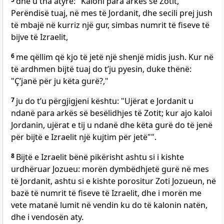
dhe u tha atyre: "Kaloni para arkës së Zotit,
Perëndisë tuaj, në mes të Jordanit, dhe secili prej jush
të mbajë në kurriz një gur, simbas numrit të fiseve të
bijve të Izraelit,
6
me qëllim që kjo të jetë një shenjë midis jush. Kur në
të ardhmen bijtë tuaj do t’ju pyesin, duke thënë:
"Ç’janë për ju këta gurë?,"
7
ju do t’u përgjigjeni kështu: "Ujërat e Jordanit u
ndanë para arkës së besëlidhjes të Zotit; kur ajo kaloi
Jordanin, ujërat e tij u ndanë dhe këta gurë do të jenë
për bijtë e Izraelit një kujtim për jetë"".
8
Bijtë e Izraelit bënë pikërisht ashtu si i kishte
urdhëruar Jozueu: morën dymbëdhjetë gurë në mes
të Jordanit, ashtu si e kishte porositur Zoti Jozueun, në
bazë të numrit të fiseve të Izraelit, dhe i morën me
vete matanë lumit në vendin ku do të kalonin natën,
dhe i vendosën aty.