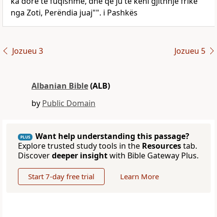
ka dorë të fuqishme, dhe që ju të keni gjithnjë frikë
nga Zoti, Perëndia juaj"". i Pashkës
Jozueu 3
Jozueu 5
Albanian Bible
(ALB)
by
Public Domain
Want help understanding this passage?
PLUS
Explore trusted study tools in the
Resources
tab.
Discover
deeper insight
with Bible Gateway Plus.
Start 7-day free trial
Learn More