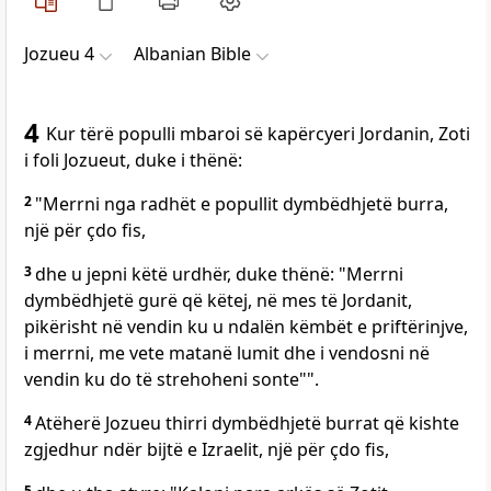
Jozueu 4
Albanian Bible
4
Kur tërë populli mbaroi së kapërcyeri Jordanin, Zoti
i foli Jozueut, duke i thënë:
2
"Merrni nga radhët e popullit dymbëdhjetë burra,
një për çdo fis,
3
dhe u jepni këtë urdhër, duke thënë: "Merrni
dymbëdhjetë gurë që këtej, në mes të Jordanit,
pikërisht në vendin ku u ndalën këmbët e priftërinjve,
i merrni, me vete matanë lumit dhe i vendosni në
vendin ku do të strehoheni sonte"".
4
Atëherë Jozueu thirri dymbëdhjetë burrat që kishte
zgjedhur ndër bijtë e Izraelit, një për çdo fis,
5