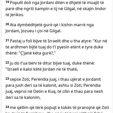
19
Populli doli nga Jordani ditën e dhjetë të muajit të
parë dhe ngriti kampin e tij në Gilgal, në skajin lindor
të Jerikos.
20
Ata dymbëdhjetë gurë që i kishin marrë nga
Jordani, Jozueu i çoi në Gilgal.
21
Pastaj u foli bijve të Izraelit dhe u tha atyre: "Kur në
të ardhmen bijtë tuaj do t’i pyesin etërit e tyre duke
thënë: "Ç’janë këta gurë?,"
22
ju do t’ua bëni të ditur bijve tuaj, duke thënë:
"Izraeli e kaloi këtë Jordan në të thatë,
23
sepse Zoti, Perëndia juaj, i thau ujërat e Jordanit
para jush deri sa të kalonit, ashtu si Zoti, Perëndia
juaj, veproi në Detin e Kuq, të cilin e thau para nesh
deri sa të kalonim,
24
me qëllim që tërë popujt e tokës të pranojnë që Zoti