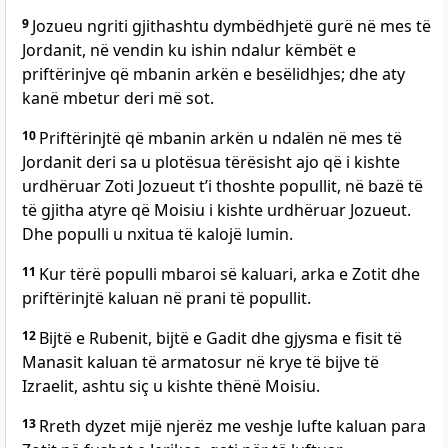
9
Jozueu ngriti gjithashtu dymbëdhjetë gurë në mes të
Jordanit, në vendin ku ishin ndalur këmbët e
priftërinjve që mbanin arkën e besëlidhjes; dhe aty
kanë mbetur deri më sot.
10
Priftërinjtë që mbanin arkën u ndalën në mes të
Jordanit deri sa u plotësua tërësisht ajo që i kishte
urdhëruar Zoti Jozueut t’i thoshte popullit, në bazë të
të gjitha atyre që Moisiu i kishte urdhëruar Jozueut.
Dhe populli u nxitua të kalojë lumin.
11
Kur tërë populli mbaroi së kaluari, arka e Zotit dhe
priftërinjtë kaluan në prani të popullit.
12
Bijtë e Rubenit, bijtë e Gadit dhe gjysma e fisit të
Manasit kaluan të armatosur në krye të bijve të
Izraelit, ashtu siç u kishte thënë Moisiu.
13
Rreth dyzet mijë njerëz me veshje lufte kaluan para