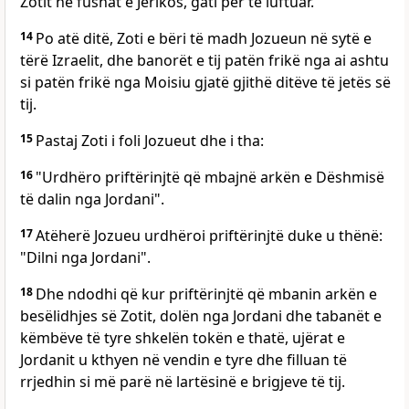
Zotit në fushat e Jerikos, gati për të luftuar.
14
Po atë ditë, Zoti e bëri të madh Jozueun në sytë e
tërë Izraelit, dhe banorët e tij patën frikë nga ai ashtu
si patën frikë nga Moisiu gjatë gjithë ditëve të jetës së
tij.
15
Pastaj Zoti i foli Jozueut dhe i tha:
16
"Urdhëro priftërinjtë që mbajnë arkën e Dëshmisë
të dalin nga Jordani".
17
Atëherë Jozueu urdhëroi priftërinjtë duke u thënë:
"Dilni nga Jordani".
18
Dhe ndodhi që kur priftërinjtë që mbanin arkën e
besëlidhjes së Zotit, dolën nga Jordani dhe tabanët e
këmbëve të tyre shkelën tokën e thatë, ujërat e
Jordanit u kthyen në vendin e tyre dhe filluan të
rrjedhin si më parë në lartësinë e brigjeve të tij.