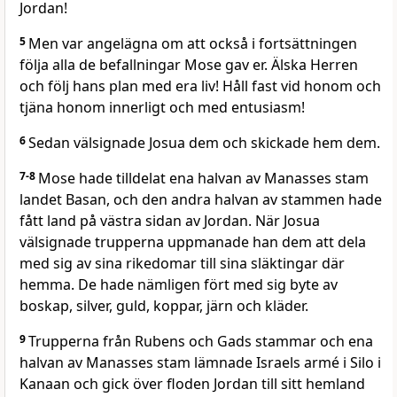
Jordan!
5
Men var angelägna om att också i fortsättningen
följa alla de befallningar Mose gav er. Älska Herren
och följ hans plan med era liv! Håll fast vid honom och
tjäna honom innerligt och med entusiasm!
6
Sedan välsignade Josua dem och skickade hem dem.
7-8
Mose hade tilldelat ena halvan av Manasses stam
landet Basan, och den andra halvan av stammen hade
fått land på västra sidan av Jordan. När Josua
välsignade trupperna uppmanade han dem att dela
med sig av sina rikedomar till sina släktingar där
hemma. De hade nämligen fört med sig byte av
boskap, silver, guld, koppar, järn och kläder.
9
Trupperna från Rubens och Gads stammar och ena
halvan av Manasses stam lämnade Israels armé i Silo i
Kanaan och gick över floden Jordan till sitt hemland