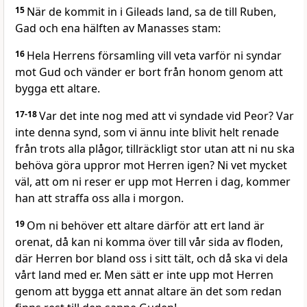
15
När de kommit in i Gileads land, sa de till Ruben,
Gad och ena hälften av Manasses stam:
16
Hela Herrens församling vill veta varför ni syndar
mot Gud och vänder er bort från honom genom att
bygga ett altare.
17-18
Var det inte nog med att vi syndade vid Peor? Var
inte denna synd, som vi ännu inte blivit helt renade
från trots alla plågor, tillräckligt stor utan att ni nu ska
behöva göra uppror mot Herren igen? Ni vet mycket
väl, att om ni reser er upp mot Herren i dag, kommer
han att straffa oss alla i morgon.
19
Om ni behöver ett altare därför att ert land är
orenat, då kan ni komma över till vår sida av floden,
där Herren bor bland oss i sitt tält, och då ska vi dela
vårt land med er. Men sätt er inte upp mot Herren
genom att bygga ett annat altare än det som redan