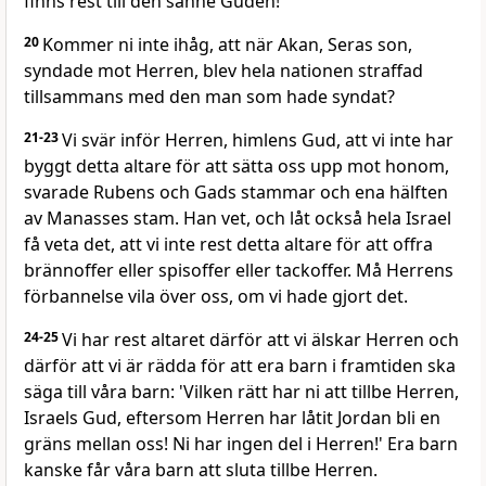
finns rest till den sanne Guden!
20
Kommer ni inte ihåg, att när Akan, Seras son,
syndade mot Herren, blev hela nationen straffad
tillsammans med den man som hade syndat?
21-23
Vi svär inför Herren, himlens Gud, att vi inte har
byggt detta altare för att sätta oss upp mot honom,
svarade Rubens och Gads stammar och ena hälften
av Manasses stam. Han vet, och låt också hela Israel
få veta det, att vi inte rest detta altare för att offra
brännoffer eller spisoffer eller tackoffer. Må Herrens
förbannelse vila över oss, om vi hade gjort det.
24-25
Vi har rest altaret därför att vi älskar Herren och
därför att vi är rädda för att era barn i framtiden ska
säga till våra barn: 'Vilken rätt har ni att tillbe Herren,
Israels Gud, eftersom Herren har låtit Jordan bli en
gräns mellan oss! Ni har ingen del i Herren!' Era barn
kanske får våra barn att sluta tillbe Herren.