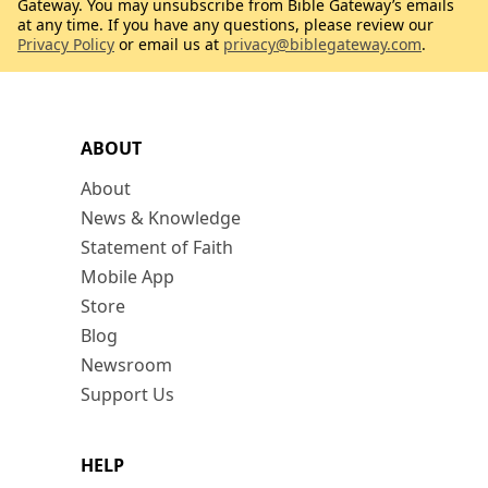
Gateway. You may unsubscribe from Bible Gateway’s emails
at any time. If you have any questions, please review our
Privacy Policy
or email us at
privacy@biblegateway.com
.
ABOUT
About
News & Knowledge
Statement of Faith
Mobile App
Store
Blog
Newsroom
Support Us
HELP