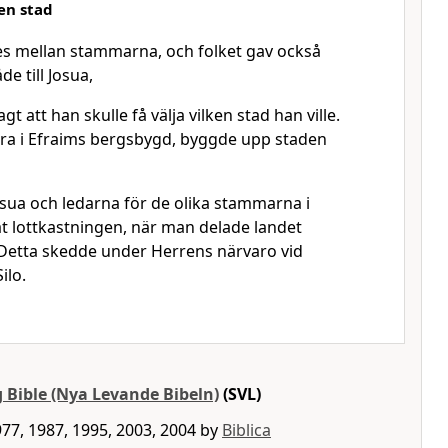
gen stad
es mellan stammarna, och folket gav också
de till Josua,
t att han skulle få välja vilken stad han ville.
ra i Efraims bergsbygd, byggde upp staden
osua och ledarna för de olika stammarna i
t lottkastningen, när man delade landet
Detta skedde under Herrens närvaro vid
Silo.
 Bible (Nya Levande Bibeln)
(SVL)
77, 1987, 1995, 2003, 2004 by
Biblica