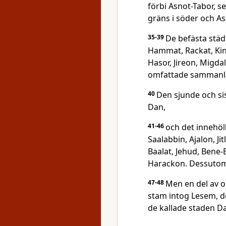
förbi Asnot-Tabor, 
gräns i söder och As
35-39
De befästa städ
Hammat, Rackat, Kin
Hasor, Jireon, Migd
omfattade sammanlag
40
Den sjunde och si
Dan,
41-46
och det innehöll
Saalabbin, Ajalon, Ji
Baalat, Jehud, Bene
Harackon. Dessutom 
47-48
Men en del av o
stam intog Lesem, dö
de kallade staden 