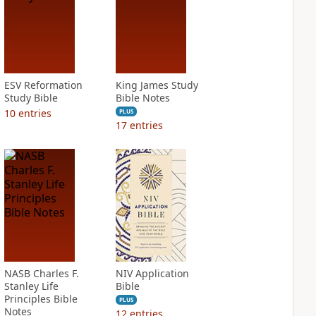
ESV Reformation
King James Study
Study Bible
Bible Notes
10
entries
PLUS
17
entries
NASB Charles F.
NIV Application
Stanley Life
Bible
Principles Bible
PLUS
Notes
12
entries