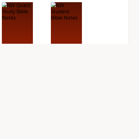
NIV Quest Study
NIV Student Bible
Bible Notes
Notes
PLUS
PLUS
10
entries
1
entry