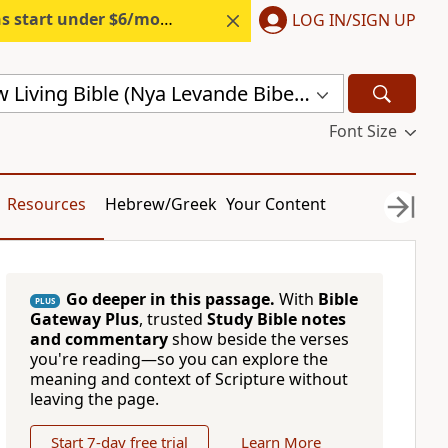
s start under $6/month.
Start free.
LOG IN/SIGN UP
Swedish New Living Bible (Nya Levande Bibeln) (SVL)
Font Size
Resources
Hebrew/Greek
Your Content
Go deeper in this passage.
With
Bible
PLUS
Gateway Plus
, trusted
Study Bible notes
and commentary
show beside the verses
you're reading—so you can explore the
meaning and context of Scripture without
leaving the page.
Start 7-day free trial
Learn More