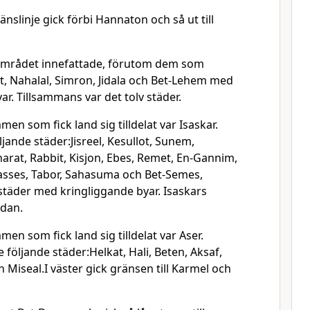
nslinje gick förbi Hannaton och så ut till
 området innefattade, förutom dem som
t, Nahalal, Simron, Jidala och Bet-Lehem med
ar. Tillsammans var det tolv städer.
en som fick land sig tilldelat var Isaskar.
jande städer:Jisreel, Kesullot, Sunem,
arat, Rabbit, Kisjon, Ebes, Remet, En-Gannim,
sses, Tabor, Sahasuma och Bet-Semes,
städer med kringliggande byar. Isaskars
rdan.
en som fick land sig tilldelat var Aser.
följande städer:Helkat, Hali, Beten, Aksaf,
Miseal.I väster gick gränsen till Karmel och