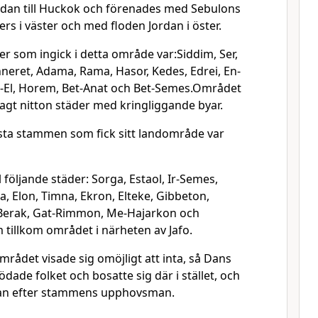
sedan till Huckok och förenades med Sebulons
ers i väster och med floden Jordan i öster.
er som ingick i detta område var:Siddim, Ser,
neret, Adama, Rama, Hasor, Kedes, Edrei, En-
al-El, Horem, Bet-Anat och Bet-Semes.Området
t nitton städer med kringliggande byar.
sta stammen som fick sitt landområde var
 följande städer: Sorga, Estaol, Ir-Semes,
tla, Elon, Timna, Ekron, Elteke, Gibbeton,
-Berak, Gat-Rimmon, Me-Hajarkon och
tillkom området i närheten av Jafo.
mrådet visade sig omöjligt att inta, så Dans
dade folket och bosatte sig där i stället, och
Dan efter stammens upphovsman.