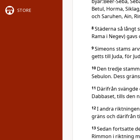
byar:Beer-Seba, Seba
Betul, Horma, Sikla
STORE
och Saruhen, Ain, R
8
Städerna så långt 
Rama i Negev) gavs o
9
Simeons stams arvs
getts till Juda, för 
10
Den tredje stamme
Sebulon. Dess gräns
11
Därifrån svängde 
Dabbaset, tills den
12
I andra riktningen 
gräns och därifrån ti
13
Sedan fortsatte de
Rimmon i riktning m