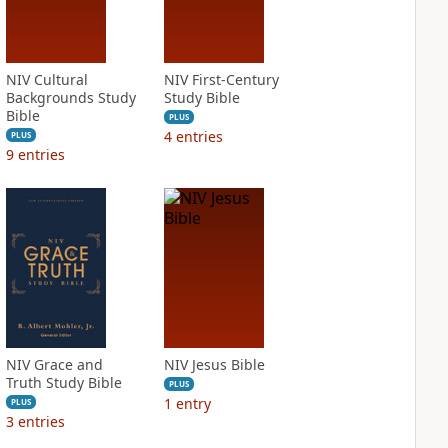
NIV Cultural
NIV First-Century
Backgrounds Study
Study Bible
Bible
PLUS
4
entries
PLUS
9
entries
NIV Grace and
NIV Jesus Bible
Truth Study Bible
PLUS
1
entry
PLUS
3
entries