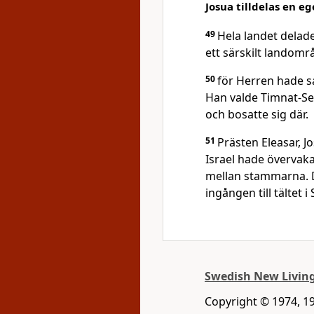
Josua tilldelas en e
49
Hela landet delad
ett särskilt landområ
50
för Herren hade sag
Han valde Timnat-Se
och bosatte sig där.
51
Prästen Eleasar, J
Israel hade övervaka
mellan stammarna. 
ingången till tältet i 
Swedish New Living
Copyright © 1974, 19