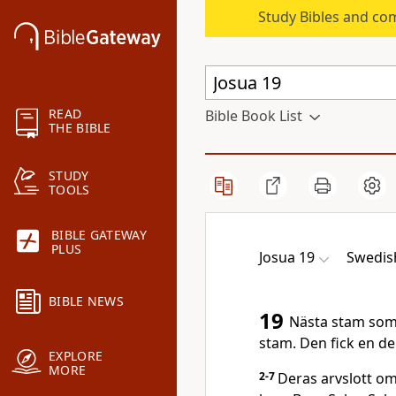
Study Bibles and co
READ
Bible Book List
THE BIBLE
STUDY
TOOLS
BIBLE GATEWAY
PLUS
Josua 19
Swedish
BIBLE NEWS
19
Nästa stam som 
stam. Den fick en del
EXPLORE
MORE
2-7
Deras arvslott o