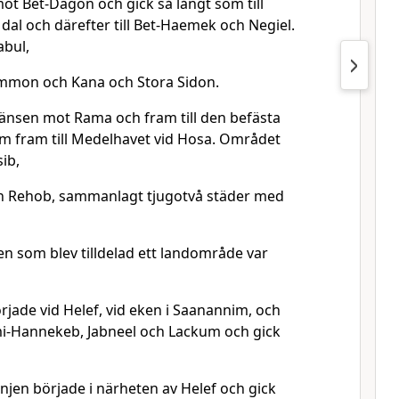
ot Bet-Dagon och gick så långt som till
 dal och därefter till Bet-Haemek och Negiel.
abul,
mmon och Kana och Stora Sidon.
nsen mot Rama och fram till den befästa
m fram till Medelhavet vid Hosa. Området
ib,
 Rehob, sammanlagt tjugotvå städer med
n som blev tilldelad ett landområde var
rjade vid Helef, vid eken i Saanannim, och
ami-Hannekeb, Jabneel och Lackum och gick
njen började i närheten av Helef och gick