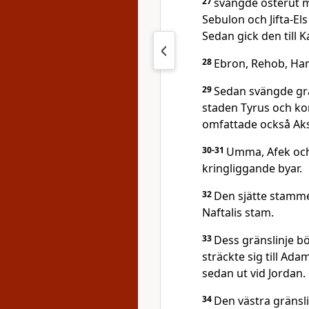
27
svängde österut m
Sebulon och Jifta-Els
Sedan gick den till K
28
Ebron, Rehob, Ha
29
Sedan svängde grä
staden Tyrus och ko
omfattade också Aks
30-31
Umma, Afek och
kringliggande byar.
32
Den sjätte stamme
Naftalis stam.
33
Dess gränslinje bö
sträckte sig till Ad
sedan ut vid Jordan.
34
Den västra gränsli