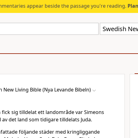
mmentaries appear beside the passage you're reading.
Plan
 New Living Bible (Nya Levande Bibeln)
fick sig tilldelat ett landområde var Simeons
 av det land som tidigare tilldelats Juda.
mfattade följande städer med kringliggande