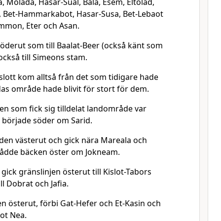
, Molada, Hasar-Sual, Bala, Esem, Eltolad,
g, Bet-Hammarkabot, Hasar-Susa, Bet-Lebaot
immon, Eter och Asan.
söderut som till Baalat-Beer (också känt som
ckså till Simeons stam.
lott kom alltså från det som tidigare hade
Judas område hade blivit för stort för dem.
n som fick sig tilldelat landområde var
 började söder om Sarid.
den västerut och gick nära Mareala och
 nådde bäcken öster om Jokneam.
gick gränslinjen österut till Kislot-Tabors
ll Dobrat och Jafia.
n österut, förbi Gat-Hefer och Et-Kasin och
ot Nea.