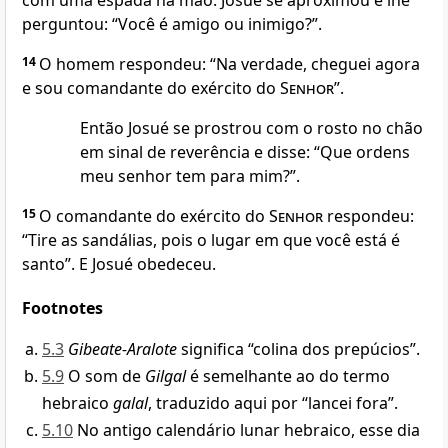
com uma espada na mão. Josué se aproximou e lhe
perguntou: “Você é amigo ou inimigo?”.
14
O homem respondeu: “Na verdade, cheguei agora
e sou comandante do exército do
Senhor
”.
Então Josué se prostrou com o rosto no chão
em sinal de reverência e disse: “Que ordens
meu senhor tem para mim?”.
15
O comandante do exército do
Senhor
respondeu:
“Tire as sandálias, pois o lugar em que você está é
santo”. E Josué obedeceu.
Footnotes
5.3
Gibeate-Aralote
significa “colina dos prepúcios”.
5.9
O som de
Gilgal
é semelhante ao do termo
hebraico
galal
, traduzido aqui por “lancei fora”.
5.10
No antigo calendário lunar hebraico, esse dia