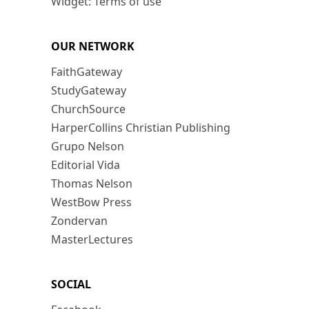
Widget: Terms of use
OUR NETWORK
FaithGateway
StudyGateway
ChurchSource
HarperCollins Christian Publishing
Grupo Nelson
Editorial Vida
Thomas Nelson
WestBow Press
Zondervan
MasterLectures
SOCIAL