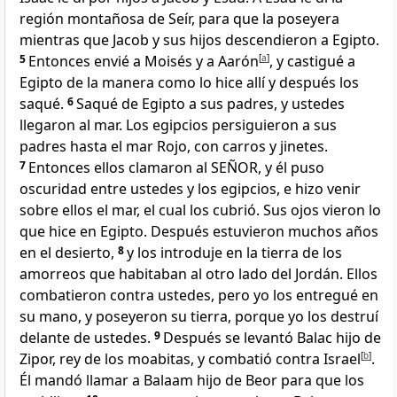
región montañosa de Seír, para que la poseyera
mientras que Jacob y sus hijos descendieron a Egipto.
5
Entonces envié a Moisés y a Aarón
[
a
]
, y castigué a
Egipto de la manera como lo hice allí y después los
saqué.
6
Saqué de Egipto a sus padres, y ustedes
llegaron al mar. Los egipcios persiguieron a sus
padres hasta el mar Rojo, con carros y jinetes.
7
Entonces ellos clamaron al SEÑOR, y él puso
oscuridad entre ustedes y los egipcios, e hizo venir
sobre ellos el mar, el cual los cubrió. Sus ojos vieron lo
que hice en Egipto. Después estuvieron muchos años
en el desierto,
8
y los introduje en la tierra de los
amorreos que habitaban al otro lado del Jordán. Ellos
combatieron contra ustedes, pero yo los entregué en
su mano, y poseyeron su tierra, porque yo los destruí
delante de ustedes.
9
Después se levantó Balac hijo de
Zipor, rey de los moabitas, y combatió contra Israel
[
b
]
.
Él mandó llamar a Balaam hijo de Beor para que los