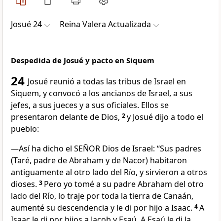
Josué 24
Reina Valera Actualizada
Despedida de Josué y pacto en Siquem
24
Josué reunió a todas las tribus de Israel en
Siquem, y convocó a los ancianos de Israel, a sus
jefes, a sus jueces y a sus oficiales. Ellos se
presentaron delante de Dios,
2
y Josué dijo a todo el
pueblo:
—Así ha dicho el SEÑOR Dios de Israel: “Sus padres
(Taré, padre de Abraham y de Nacor) habitaron
antiguamente al otro lado del Río, y sirvieron a otros
dioses.
3
Pero yo tomé a su padre Abraham del otro
lado del Río, lo traje por toda la tierra de Canaán,
aumenté su descendencia y le di por hijo a Isaac.
4
A
Isaac le di por hijos a Jacob y Esaú. A Esaú le di la