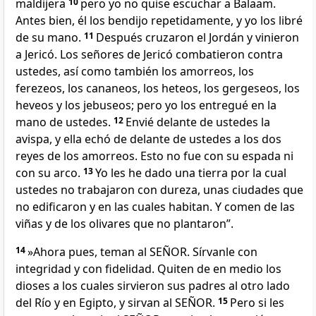
maldijera
10
pero yo no quise escuchar a Balaam.
Antes bien, él los bendijo repetidamente, y yo los libré
de su mano.
11
Después cruzaron el Jordán y vinieron
a Jericó. Los señores de Jericó combatieron contra
ustedes, así como también los amorreos, los
ferezeos, los cananeos, los heteos, los gergeseos, los
heveos y los jebuseos; pero yo los entregué en la
mano de ustedes.
12
Envié delante de ustedes la
avispa, y ella echó de delante de ustedes a los dos
reyes de los amorreos. Esto no fue con su espada ni
con su arco.
13
Yo les he dado una tierra por la cual
ustedes no trabajaron con dureza, unas ciudades que
no edificaron y en las cuales habitan. Y comen de las
viñas y de los olivares que no plantaron”.
14
»Ahora pues, teman al SEÑOR. Sírvanle con
integridad y con fidelidad. Quiten de en medio los
dioses a los cuales sirvieron sus padres al otro lado
del Río y en Egipto, y sirvan al SEÑOR.
15
Pero si les