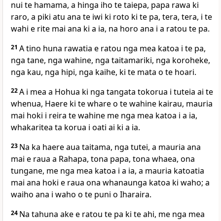
nui te hamama, a hinga iho te taiepa, papa rawa ki
raro, a piki atu ana te iwi ki roto ki te pa, tera, tera, i te
wahi e rite mai ana ki a ia, na horo ana i a ratou te pa.
21
A tino huna rawatia e ratou nga mea katoa i te pa,
nga tane, nga wahine, nga taitamariki, nga koroheke,
nga kau, nga hipi, nga kaihe, ki te mata o te hoari.
22
A i mea a Hohua ki nga tangata tokorua i tuteia ai te
whenua, Haere ki te whare o te wahine kairau, mauria
mai hoki i reira te wahine me nga mea katoa i a ia,
whakaritea ta korua i oati ai ki a ia.
23
Na ka haere aua taitama, nga tutei, a mauria ana
mai e raua a Rahapa, tona papa, tona whaea, ona
tungane, me nga mea katoa i a ia, a mauria katoatia
mai ana hoki e raua ona whanaunga katoa ki waho; a
waiho ana i waho o te puni o Iharaira.
24
Na tahuna ake e ratou te pa ki te ahi, me nga mea