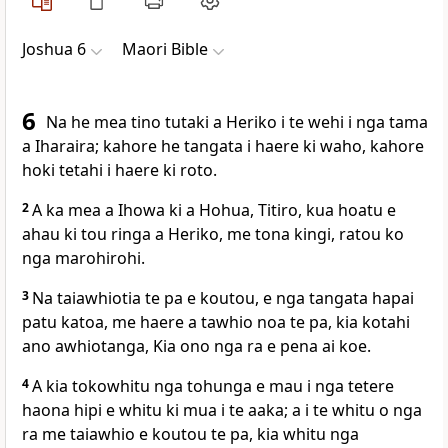
Joshua 6
Maori Bible
6
Na he mea tino tutaki a Heriko i te wehi i nga tama
a Iharaira; kahore he tangata i haere ki waho, kahore
hoki tetahi i haere ki roto.
2
A ka mea a Ihowa ki a Hohua, Titiro, kua hoatu e
ahau ki tou ringa a Heriko, me tona kingi, ratou ko
nga marohirohi.
3
Na taiawhiotia te pa e koutou, e nga tangata hapai
patu katoa, me haere a tawhio noa te pa, kia kotahi
ano awhiotanga, Kia ono nga ra e pena ai koe.
4
A kia tokowhitu nga tohunga e mau i nga tetere
haona hipi e whitu ki mua i te aaka; a i te whitu o nga
ra me taiawhio e koutou te pa, kia whitu nga