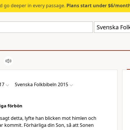
d go deeper in every passage.
Plans start under $6/mont
Svenska Fol
17
Svenska Folkbibeln 2015
iga förbön
sagt detta, lyfte han blicken mot himlen och
ar kommit. Förhärliga din Son, så att Sonen