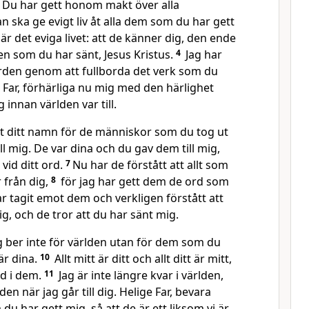
Du har gett honom makt över alla
an ska ge evigt liv åt alla dem som du har gett
r det eviga livet: att de känner dig, den ende
n som du har sänt, Jesus Kristus.
4
Jag har
orden genom att fullborda det verk som du
Far, förhärliga nu mig med den härlighet
innan världen var till.
t ditt namn för de människor som du tog ut
ll mig. De var dina och du gav dem till mig,
 vid ditt ord.
7
Nu har de förstått att allt som
 från dig,
8
för jag har gett dem de ord som
ar tagit emot dem och verkligen förstått att
ig, och de tror att du har sänt mig.
g ber inte för världen utan för dem som du
är dina.
10
Allt mitt är ditt och allt ditt är mitt,
ad i dem.
11
Jag är inte längre kvar i världen,
den när jag går till dig. Helige Far, bevara
u har gett mig, så att de är ett liksom vi är