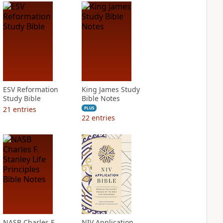
ESV Reformation
King James Study
Study Bible
Bible Notes
21
entries
PLUS
22
entries
NASB Charles F.
NIV Application