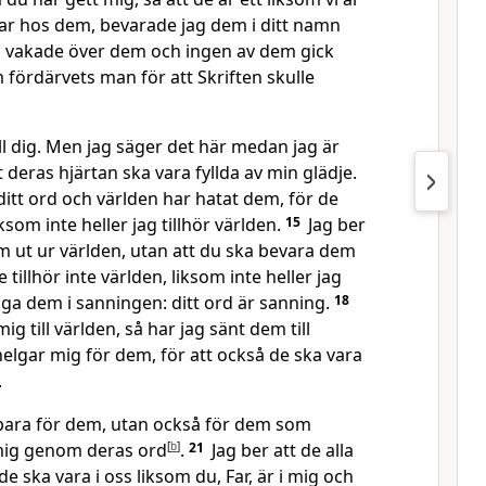
var hos dem, bevarade jag dem i ditt namn
g vakade över dem och ingen av dem gick
 fördärvets man för att Skriften skulle
l dig. Men jag säger det här medan jag är
tt deras hjärtan ska vara fyllda av min glädje.
itt ord och världen har hatat dem, för de
iksom inte heller jag tillhör världen.
15
Jag ber
em ut ur världen, utan att du ska bevara dem
 tillhör inte världen, liksom inte heller jag
ga dem i sanningen: ditt ord är sanning.
18
g till världen, så har jag sänt dem till
elgar mig för dem, för att också de ska vara
.
bara för dem, utan också för dem som
mig genom deras ord
[
b
]
.
21
Jag ber att de alla
 de ska vara i oss liksom du, Far, är i mig och