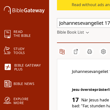
Read without ads an
READ
Bible Book List
THE BIBLE
STUDY
TOOLS
BIBLE GATEWAY
PLUS
Johannesevangeliet 
BIBLE NEWS
Jesu översteprästerl
17
EXPLORE
När Jesus hade 
MORE
bad: "Far, stunden h